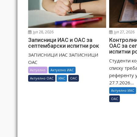
н
к
а
јул 28, 2026
јул 27, 2026
Записници ИАС и ОАС за
Контролни
септембарски испитни рок
ОАС за се
испитни ро
ЗАПИСНИЦИ ИАС ЗАПИСНИЦИ
Студенти ко
ОАС
списку треба
Актуелно
Актуелно ИАС
референту у
Актуелно ОАС
ИАС
ОАС
27.7.2026....
Актуелно ИАС
ОАС