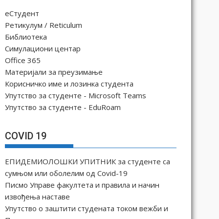
еСтудент
Ретикулум / Reticulum
Библиотека
Симулациони центар
Office 365
Материјали за преузимање
Корисничко име и лозинка студента
Упутство за студенте - Microsoft Teams
Упутство за студенте - EduRoam
COVID 19
ЕПИДЕМИОЛОШКИ УПИТНИК за студенте са
сумњом или оболелим од Covid-19
Писмо Управе факултета и правила и начин
извођења наставе
Упутство о заштити студената током вежби и