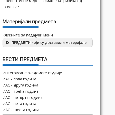
Превентивне мере за смањење ризика од
COVID-19
Материјали предмета
Кликните за падајући мени
ПРЕДМЕТИ који су доставили материјале
ВЕСТИ ПРЕДМЕТА
Интегрисане академске студије
ИАС - прва година
ИАС - друга година
ИАС - трећа година
ИАС - четврта година
ИАС - пета година
ИАС - шеста година