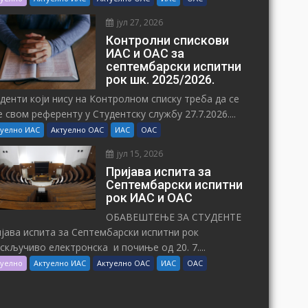
јул 27, 2026
Контролни спискови
ИАС и ОАС за
септембарски испитни
рок шк. 2025/2026.
денти који нису на Контролном списку треба да се
е свом референту у Студентску службу 27.7.2026....
туелно ИАС
Актуелно ОАС
ИАС
ОАС
јул 15, 2026
Пријава испита за
Септембарски испитни
рок ИАС и ОАС
ОБАВЕШТЕЊЕ ЗА СТУДЕНТЕ
јава испита за Септембарски испитни рок
искључиво електронска и почиње од 20. 7....
туелно
Актуелно ИАС
Актуелно ОАС
ИАС
ОАС