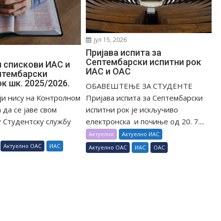
јул 15, 2026
Пријава испита за
Септембарски испитни рок
 спискови ИАС и
ИАС и ОАС
птембарски
к шк. 2025/2026.
ОБАВЕШТЕЊЕ ЗА СТУДЕНТЕ
Пријава испита за Септембарски
ји нису на Контролном
испитни рок је искључиво
 да се јаве свом
електронска и почиње од 20. 7....
 Студентску службу
Актуелно
Актуелно ИАС
Актуелно ОАС
ИАС
Актуелно ОАС
ИАС
ОАС