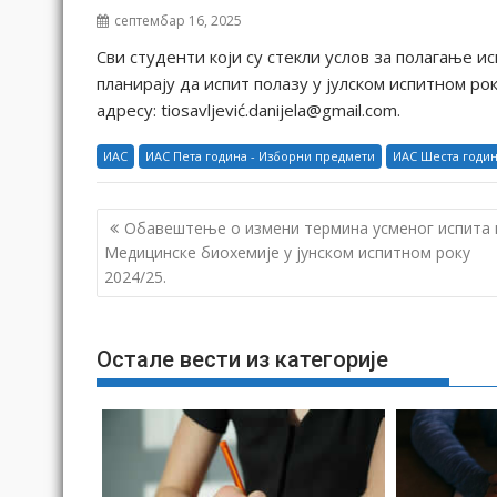
септембар 16, 2025
Сви студенти који су стекли услов за полагање 
планирају да испит полазу у јулском испитном року
адресу: tiosavljević.danijela@gmail.com.
ИАС
ИАС Пета година - Изборни предмети
ИАС Шеста годин
К
Обавештење о измени термина усменог испита 
р
Медицинске биохемије у јунском испитном року
2024/25.
е
т
а
Остале вести из категорије
њ
е
ч
л
а