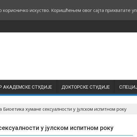
о корисничко искуство. Коришћењем овог сајта прихватате уп
Р АКАДЕМСКЕ СТУДИЈЕ
ДОКТОРСКЕ СТУДИЈЕ
СПЕЦИ
 Биоетика хумане сексуалности у јулском испитном року
сексуалности у јулском испитном року