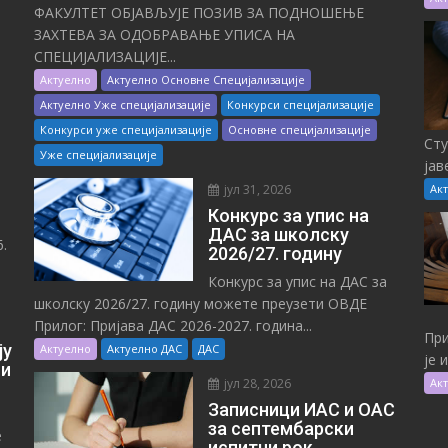
ФАКУЛТЕТ ОБЈАВЉУЈЕ ПОЗИВ ЗА ПОДНОШЕЊЕ
ЗАХТЕВА ЗА ОДОБРАВАЊЕ УПИСА НА
СПЕЦИЈАЛИЗАЦИЈЕ...
Актуелно
Актуелно Основне Специјализације
Актуелно Уже специјализације
Конкурси специјализације
Конкурси уже специјализације
Основне специјализације
Сту
Уже специјализације
јав
јул 31, 2026
Ак
Конкурс за упис на
ДАС за школску
.
2026/27. годину
Конкурс за упис на ДАС за
школску 2026/27. годину можете преузети ОВДЕ
Прилог: Пријава ДАС 2026-2027. година...
При
ју
Актуелно
Актуелно ДАС
ДАС
је 
 и
јул 28, 2026
Ак
Записници ИАС и ОАС
за септембарски
е
испитни рок