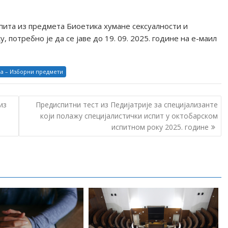
испита из предмета Биоетика хумане сексуалности и
, потребно је да се јаве до 19. 09. 2025. године на е-маил
а – Изборни предмети
из
Предиспитни тест из Педијатрије за специјализанте
који полажу специјалистички испит у октобарском
испитном року 2025. године