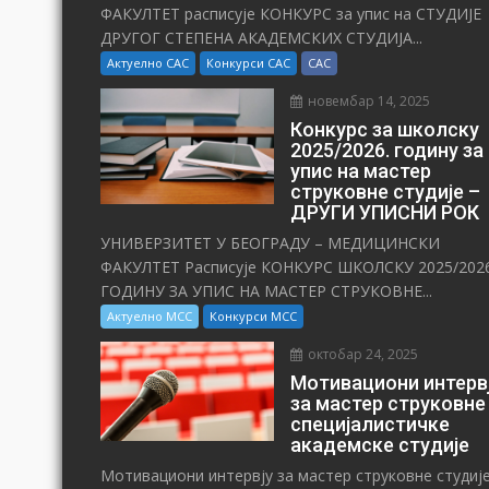
ФАКУЛТЕТ расписује КОНКУРС за упис на СТУДИЈЕ
ДРУГОГ СТЕПЕНА АКАДЕМСКИХ СТУДИЈА...
Актуелно САС
Конкурси САС
САС
новембар 14, 2025
Конкурс за школску
2025/⁠2026. годину за
упис на мастер
струковне студије –
ДРУГИ УПИСНИ РОК
УНИВЕРЗИТЕТ У БЕОГРАДУ – МЕДИЦИНСКИ
ФАКУЛТЕТ Расписује КОНКУРС ШКОЛСКУ 2025/⁠2026
ГОДИНУ ЗА УПИС НА МАСТЕР СТРУКОВНЕ...
Актуелно МСС
Конкурси МСС
октобар 24, 2025
Мотивациони интерв
за мастер струковне
специјалистичке
академске студије
Мотивациони интервју за мастер струковне студиј