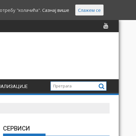
отребу "колачића".
Сазнај више
Слажем се
ЈАЛИЗАЦИЈЕ
СЕРВИСИ