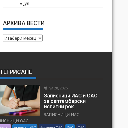
« јул
АРХИВА ВЕСТИ
А
Р
Х
И
В
ТЕГРИСАНЕ
А
В
Е
јул 28, 2026
С
Записници ИАС и ОАС
Т
за септембарски
испитни рок
И
ЗАПИСНИЦИ ИАС
ПИСНИЦИ ОАС
туелно
Актуелно ИАС
Актуелно ОАС
ИАС
ОАС