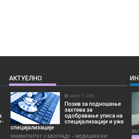
АКТУЕЛНО
ИН
август 7, 2026
Позив за подношење
захтева за
а
одобравање уписа на
у-
специјализације и уже
специјализације
ЗА
УНИВЕРЗИТЕТ У БЕОГРАДУ – МЕДИЦИНСКИ
Ак