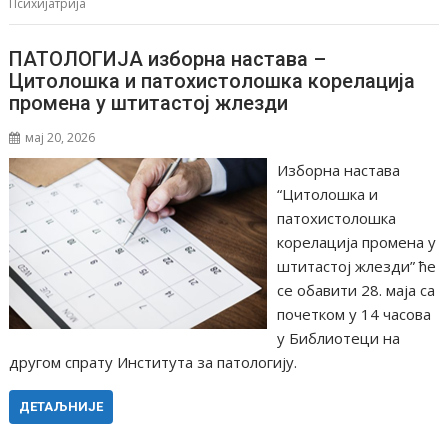
Психијатрија
ПАТОЛОГИЈА изборна настава –
Цитолошка и патохистолошка корелација
промена у штитастој жлезди
мај 20, 2026
Изборна настава
“Цитолошка и
патохистолошка
корелација промена у
штитастој жлезди” ће
се обавити 28. маја са
почетком у 14 часова
у Библиотеци на
другом спрату Института за патологију.
ДЕТАЉНИЈЕ