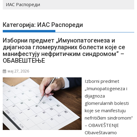
ИАС Распореди
Категорија: ИАС Распореди
Изборни предмет „Имунопатогенеза и
дијагноза гломеруларних болести које се
манифестују нефритичким синдромом” –
ОБАВЕШТЕЊЕ
мај 27, 2026
Izborni predmet
„Imunopatogeneza i
dijagnoza
glomerularnih bolesti
koje se manifestuju
nefritičkim sindromom”
– OBAVEŠTENJE
Obaveštavamo