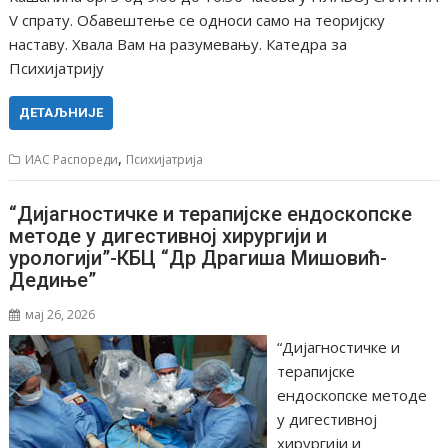
V спрату. Обавештење се односи само на теоријску
наставу. Хвала Вам на разумевању. Катедра за
Психијатрију
ДЕТАЉНИЈЕ
,
ИАС Распореди
Психијатрија
“Дијагностичке и терапијске ендоскопске
методе у дигестивној хирургији и
урологији”-КБЦ “Др Драгиша Мишовић-
Дедиње”
мај 26, 2026
“Дијагностичке и
терапијске
ендоскопске методе
у дигестивној
хирургији и