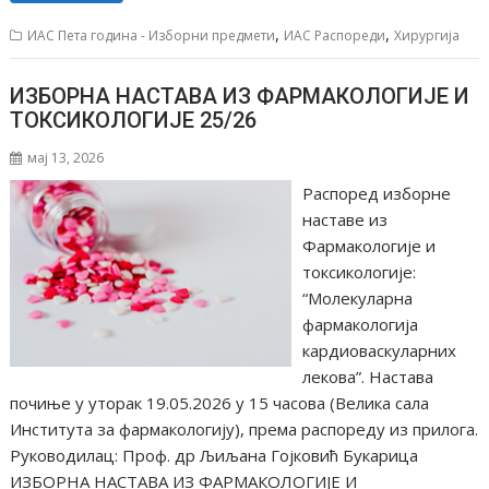
,
,
ИАС Пета година - Изборни предмети
ИАС Распореди
Хирургија
ИЗБОРНА НАСТАВА ИЗ ФАРМАКОЛОГИЈЕ И
ТОКСИКОЛОГИЈЕ 25/26
мај 13, 2026
Распоред изборне
наставе из
Фармакологије и
токсикологије:
“Молекуларна
фармакологија
кардиоваскуларних
лекова”. Настава
почиње у уторак 19.05.2026 у 15 часова (Велика сала
Института за фармакологију), према распореду из прилога.
Руководилац: Проф. др Љиљана Гојковић Букарица
ИЗБОРНА НАСТАВА ИЗ ФАРМАКОЛОГИЈЕ И