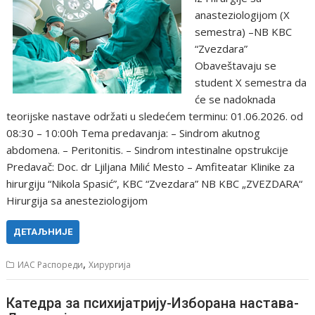
anasteziologijom (X
semestra) –NB KBC
“Zvezdara”
Obaveštavaju se
student X semestra da
će se nadoknada
teorijske nastave održati u sledećem terminu: 01.06.2026. od
08:30 – 10:00h Tema predavanja: – Sindrom akutnog
abdomena. – Peritonitis. – Sindrom intestinalne opstrukcije
Predavač: Doc. dr Ljiljana Milić Mesto – Amfiteatar Klinike za
hirurgiju “Nikola Spasić”, KBC “Zvezdara” NB KBC „ZVEZDARA“
Hirurgija sa anesteziologijom
ДЕТАЉНИЈЕ
,
ИАС Распореди
Хирургија
Катедра за психијатрију-Изборана настава-