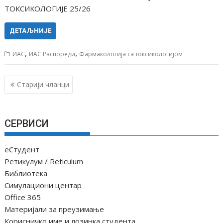
ТОКСИКОЛОГИЈЕ 25/26
ДЕТАЉНИЈЕ
,
,
ИАС
ИАС Распореди
Фармакологија са токсикологијом
К
Старији чланци
р
е
т
СЕРВИСИ
а
њ
еСтудент
е
Ретикулум / Reticulum
ч
Библиотека
Симулациони центар
л
Office 365
а
Материјали за преузимање
н
Корисничко име и лозинка студента