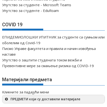
а
Упутство за студенте - Microsoft Teams
к
Упутство за студенте - EduRoam
а
COVID 19
ЕПИДЕМИОЛОШКИ УПИТНИК за студенте са сумњом или
оболелим од Covid-19
Писмо Управе факултета и правила и начин извођења
наставе
Упутство о заштити студената током вежби и
Превентивне мере за смањење ризика од COVID-19
Материјали предмета
Кликните за падајући мени
ПРЕДМЕТИ који су доставили материјале