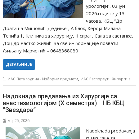
урологији”, 03.јун
2026.године у 13
часова, КБЦ “Др
Драгиша Мишовић-Дедиње”, А блок, Хероја Милана
Тепића 1, Клиника за хирургију, II спрат, Сала за састанке,
Доц.др Растко Живић. За све информације позвати
Љиљану Марчетић – 0648368080
ДЕТАЉНИЈЕ
,
,
ИАС Пета година - Изборни предмети
ИАС Распореди
Хирургија
Надокнада предавања из Хирургије са
анастезиологијом (X семестра) –НБ КБЦ
“Звездара”
мај 25, 2026
Nadoknada predavanja
iz Hirurgije sa