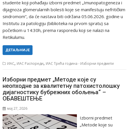
studente koji pohađaju izborni predmet „Imunopatogeneza i
dijagnoza glomerularnih bolesti koje se manifestuju nefritičkim
sindromom”, da će nastava biti održana 05.06.2026. godine u
Institutu za patologiju (biblioteka na prvom spratu) sa
početkom u 14:30h, prema rasporedu koji se nalazi na
Retikulumu.
ДЕТАЉНИЈЕ
,
,
ИАС
ИАС Распореди
ИАС Трећа година - Изборни предмети
Изборни предмет „Методе које су
неопходне за квалитетну патохистолошку
дијагностику бубрежних обољења“ –
ОБАВЕШТЕЊЕ
мај 27, 2026
Izborni predmet
„Metode koje su