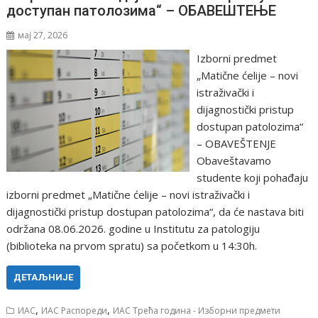
доступан патолозима“ – ОБАВЕШТЕЊЕ
мај 27, 2026
Izborni predmet
„Matične ćelije – novi
istraživački i
dijagnostički pristup
dostupan patolozima“
– OBAVEŠTENJE
Obaveštavamo
studente koji pohađaju
izborni predmet „Matične ćelije – novi istraživački i
dijagnostički pristup dostupan patolozima“, da će nastava biti
održana 08.06.2026. godine u Institutu za patologiju
(biblioteka na prvom spratu) sa početkom u 14:30h.
ДЕТАЉНИЈЕ
,
,
ИАС
ИАС Распореди
ИАС Трећа година - Изборни предмети