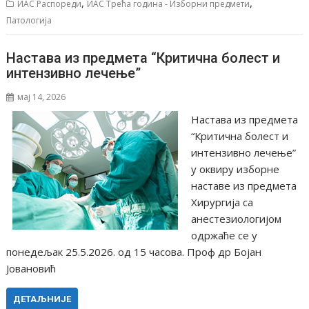
,
,
ИАС Распореди
ИАС Трећа година - Изборни предмети
Патологија
Настава из предмета “Критична болест и
интензивно лечење”
мај 14, 2026
Настава из предмета
“Критична болест и
интензивно лечење”
у оквиру изборне
наставе из предмета
Хирургија са
анестезиологијом
одржаће се у
понедељак 25.5.2026. од 15 часова. Проф др Бојан
Јовановић
ДЕТАЉНИЈЕ