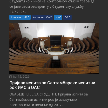
Студенти који нису на Контролном списку треба да
се јаве свом референту у Студентску службу
27.7.2026....
Актуелно ИАС
Актуелно ОАС
ИАС
ОАС
јул 15, 2026
Пријава испита за Септембарски испитни
рок ИАС и ОАС
ОБАВЕШТЕЊЕ ЗА СТУДЕНТЕ Пријава испита за
Септембарски испитни рок је искључиво
електронска и почиње од 20. 7....