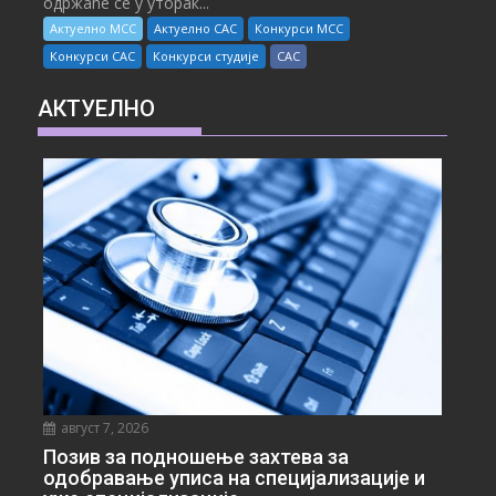
одржаће се у уторак...
Актуелно МСС
Актуелно САС
Конкурси МСС
Конкурси САС
Конкурси студије
САС
АКТУЕЛНО
август 7, 2026
Позив за подношење захтева за
одобравање уписа на специјализације и