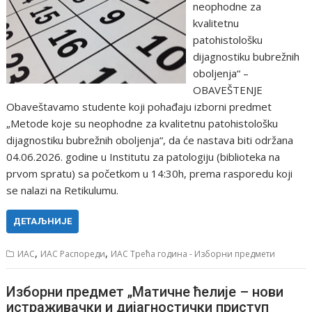
neophodne za
kvalitetnu
patohistološku
dijagnostiku bubrežnih
oboljenja“ –
OBAVEŠTENJE
Obaveštavamo studente koji pohađaju izborni predmet
„Metode koje su neophodne za kvalitetnu patohistološku
dijagnostiku bubrežnih oboljenja“, da će nastava biti održana
04.06.2026. godine u Institutu za patologiju (biblioteka na
prvom spratu) sa početkom u 14:30h, prema rasporedu koji
se nalazi na Retikulumu.
ДЕТАЉНИЈЕ
,
,
ИАС
ИАС Распореди
ИАС Трећа година - Изборни предмети
Изборни предмет „Матичне ћелије – нови
истраживачки и дијагностички приступ