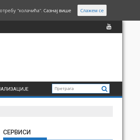
отребу "колачића".
Сазнај више
Слажем се
ЈАЛИЗАЦИЈЕ
СЕРВИСИ