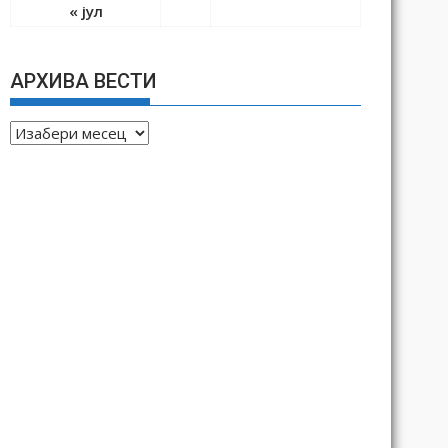
« јул
АРХИВА ВЕСТИ
А
Р
Х
И
В
А
В
Е
С
Т
И