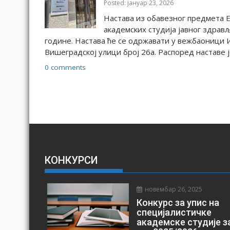
Posted: јануар 23, 2026
Студије из Менаџмента у систему здравствене заштите 
Завршавањем студија односно одбраном мастер рада с
Настава из обавезног предмета Е
заштите-мастер.
академских студија јавног здрављ
године. Настава ће се одржавати у вежбаоници И
Вишеградској улици број 26а. Распоред наставе ј
0 comments
Мастер академске студије медиц
Презентација МАС Медицина дуговености и здр
Стандард 1
Стандард 2
Табела-Распоред предмета по семестрима и годи
Standard 1
КОНКУРСИ
Standard 2
новембар 26, 2025
Standard 3
Конкурс за упис на
The schedule of subjects according to semesters and
специјалистичке
Longevity and Anti – Aging Medicine
академске студије з