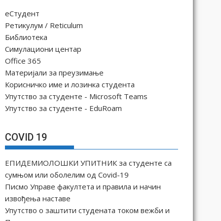
еСтудент
Ретикулум / Reticulum
Библиотека
Симулациони центар
Office 365
Материјали за преузимање
Корисничко име и лозинка студента
Упутство за студенте - Microsoft Teams
Упутство за студенте - EduRoam
COVID 19
ЕПИДЕМИОЛОШКИ УПИТНИК за студенте са
сумњом или оболелим од Covid-19
Писмо Управе факултета и правила и начин
извођења наставе
Упутство о заштити студената током вежби и