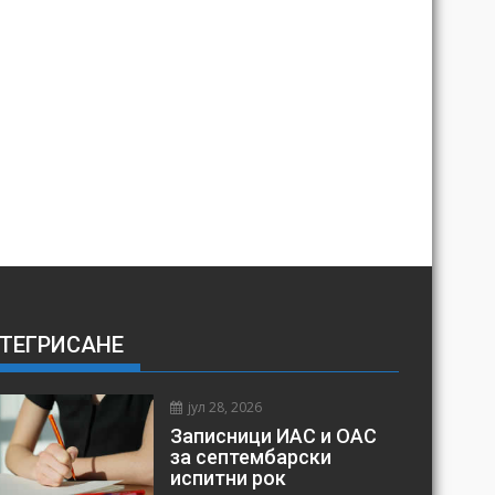
ТЕГРИСАНЕ
јул 28, 2026
Записници ИАС и ОАС
за септембарски
испитни рок