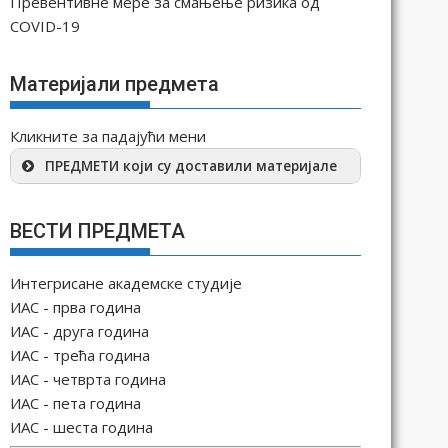
Превентивне мере за смањење ризика од
COVID-19
Материјали предмета
Кликните за падајући мени
ПРЕДМЕТИ који су доставили материјале
ВЕСТИ ПРЕДМЕТА
Интегрисане академске студије
ИАС - прва година
ИАС - друга година
ИАС - трећа година
ИАС - четврта година
ИАС - пета година
ИАС - шеста година