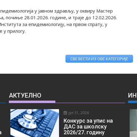
трају једну годину, а програм чини укупно 60 бодова ЕСПБ.
тиче се звање Мастер – менаџер у систему здравствене
пидемиологија у јавном здрављу, у оквиру Мастер
а, почиње 28.01.2026. године, и траје до 12.02.2026.
нститута за епидемиологију, на првом спрату, у
е у прилогу.
ине дуговечности и здравог старења
аво старење
СВЕ ВЕСТИ ИЗ ОВЕ КАТЕГОРИЈЕ
нама студија
АКТУЕЛНО
ИН
јул 31, 2026
Конкурс за упис на
 years of studies for the second level study program Master of
ДАС за школску
а
2026/27. годину