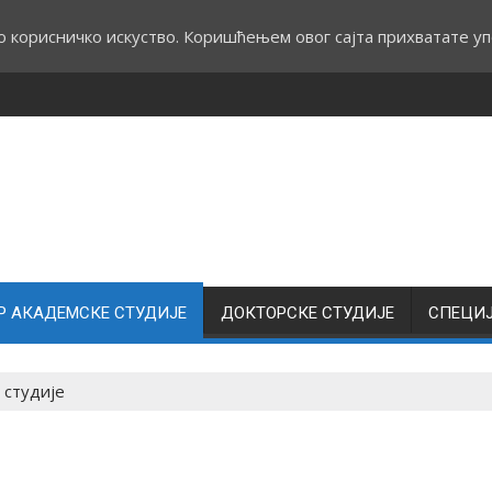
о корисничко искуство. Коришћењем овог сајта прихватате уп
Р АКАДЕМСКЕ СТУДИЈЕ
ДОКТОРСКЕ СТУДИЈЕ
СПЕЦИ
 студије