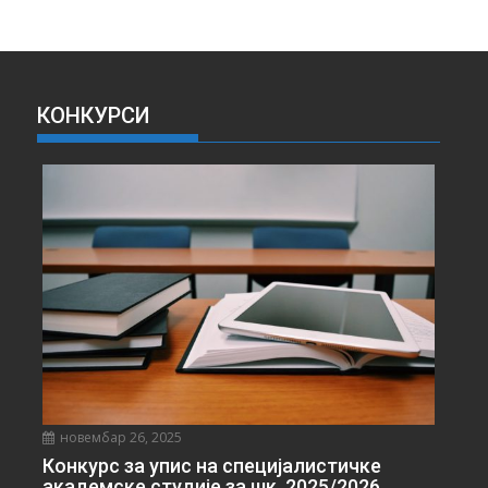
Р
Х
И
В
А
КОНКУРСИ
В
Е
С
Т
И
новембар 26, 2025
Конкурс за упис на специјалистичке
академске студије за шк. 2025/2026.