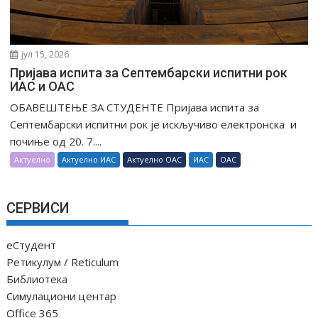
јул 15, 2026
Пријава испита за Септембарски испитни рок
ИАС и ОАС
ОБАВЕШТЕЊЕ ЗА СТУДЕНТЕ Пријава испита за
Септембарски испитни рок је искључиво електронска и
почиње од 20. 7....
Актуелно
Актуелно ИАС
Актуелно ОАС
ИАС
ОАС
СЕРВИСИ
еСтудент
Ретикулум / Reticulum
Библиотека
Симулациони центар
Office 365