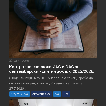
јул 27, 2026
Контролни спискови ИАС и ОАС за
септембарски испитни рок шк. 2025/2026.
Студенти који нису на Контролном списку треба да
се јаве свом референту у Студентску службу
27.7.2026....
Актуелно ИАС
Актуелно ОАС
ИАС
ОАС