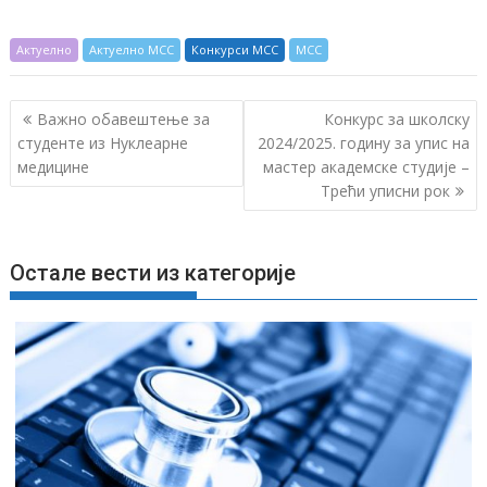
Актуелно
Актуелно МСС
Конкурси МСС
МСС
К
Важно обавештење за
Конкурс за школску
р
студенте из Нуклеарне
2024/2025. годину за упис на
медицине
мастер академске студије –
е
Трећи уписни рок
т
а
њ
Остале вести из категорије
е
ч
л
а
н
к
а