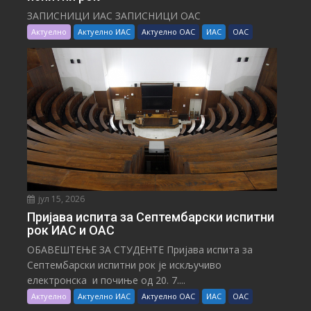
ЗАПИСНИЦИ ИАС ЗАПИСНИЦИ ОАС
Актуелно
Актуелно ИАС
Актуелно ОАС
ИАС
ОАС
јул 15, 2026
Пријава испита за Септембарски испитни
рок ИАС и ОАС
ОБАВЕШТЕЊЕ ЗА СТУДЕНТЕ Пријава испита за
Септембарски испитни рок је искључиво
електронска и почиње од 20. 7....
Актуелно
Актуелно ИАС
Актуелно ОАС
ИАС
ОАС