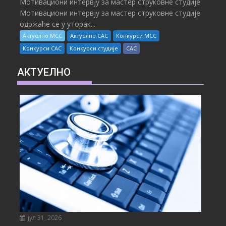
Мотивациони интервју за мастер струковне студије
Мотивациони интервју за мастер струковне студије
одржаће се у уторак...
Актуелно МСС
Актуелно САС
Конкурси МСС
Конкурси САС
Конкурси студије
САС
АКТУЕЛНО
јул 31, 2026