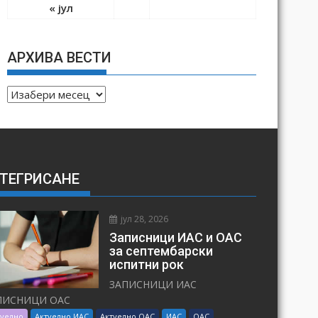
« јул
АРХИВА ВЕСТИ
А
Р
Х
И
В
ТЕГРИСАНЕ
А
В
Е
јул 28, 2026
С
Записници ИАС и ОАС
Т
за септембарски
испитни рок
И
ЗАПИСНИЦИ ИАС
ПИСНИЦИ ОАС
туелно
Актуелно ИАС
Актуелно ОАС
ИАС
ОАС