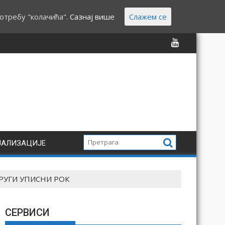
отребу "колачића".
Сазнај више
Слажем се
ЈАЛИЗАЦИЈЕ
– ДРУГИ УПИСНИ РОК
СЕРВИСИ