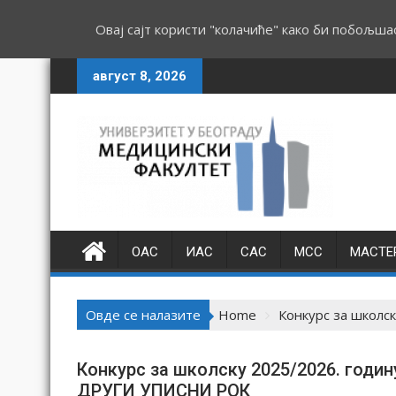
Овај сајт користи "колачиће" како би побољша
S
август 8, 2026
k
i
p
t
o
c
o
n
ОАС
ИАС
САС
МСС
МАСТЕ
t
e
n
Овде се налазите
Home
Конкурс за школск
t
Конкурс за школску 2025/⁠2026. годин
ДРУГИ УПИСНИ РОК