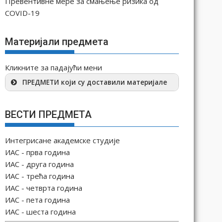
Превентивне мере за смањење ризика од
COVID-19
Материјали предмета
Кликните за падајући мени
ПРЕДМЕТИ који су доставили материјале
ВЕСТИ ПРЕДМЕТА
Интегрисане академске студије
ИАС - прва година
ИАС - друга година
ИАС - трећа година
ИАС - четврта година
ИАС - пета година
ИАС - шеста година