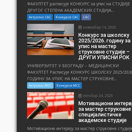
ФАКУЛТЕТ расписује КОНКУРС за упис на СТУДИЈЕ
ДРУГОГ СТЕПЕНА АКАДЕМСКИХ СТУДИЈА...
Актуелно САС
Конкурси САС
САС
новембар 14, 2025
Конкурс за школску
2025/⁠2026. годину за
упис на мастер
струковне студије –
ДРУГИ УПИСНИ РОК
УНИВЕРЗИТЕТ У БЕОГРАДУ – МЕДИЦИНСКИ
ФАКУЛТЕТ Расписује КОНКУРС ШКОЛСКУ 2025/⁠2026
ГОДИНУ ЗА УПИС НА МАСТЕР СТРУКОВНЕ...
Актуелно МСС
Конкурси МСС
октобар 24, 2025
Мотивациони интерв
за мастер струковне
специјалистичке
академске студије
Мотивациони интервју за мастер струковне студиј