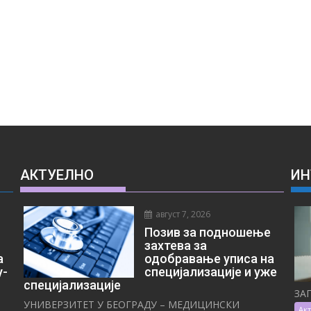
АКТУЕЛНО
ИН
август 7, 2026
Позив за подношење
захтева за
а
одобравање уписа на
у-
специјализације и уже
специјализације
ЗА
УНИВЕРЗИТЕТ У БЕОГРАДУ – МЕДИЦИНСКИ
Ак