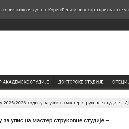
о корисничко искуство. Коришћењем овог сајта прихватате уп
Р АКАДЕМСКЕ СТУДИЈЕ
ДОКТОРСКЕ СТУДИЈЕ
СПЕЦИ
у 2025/⁠2026. годину за упис на мастер струковне студије 
у за упис на мастер струковне студије –