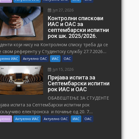
јул 27, 2026
Контролни спискови
ИАС и ОАС за
септембарски испитни
рок шк. 2025/2026.
денти који нису на Контролном списку треба да се
е свом референту у Студентску службу 27.7.2026....
туелно ИАС
Актуелно ОАС
ИАС
ОАС
јул 15, 2026
Пријава испита за
Септембарски испитни
рок ИАС и ОАС
ОБАВЕШТЕЊЕ ЗА СТУДЕНТЕ
јава испита за Септембарски испитни рок
искључиво електронска и почиње од 20. 7....
туелно
Актуелно ИАС
Актуелно ОАС
ИАС
ОАС