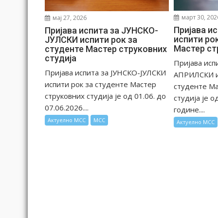
а
март 30, 202
мај 27, 2026
Пријава и
Пријава испита за ЈУНСКО-
испити ро
ЈУЛСКИ испити рок за
Мастер ст
студенте Мастер струковних
студија
Пријава исп
Пријава испита за ЈУНСКО-ЈУЛСКИ
АПРИЛСКИ и
испити рок за студенте Мастер
студенте Ма
струковних студија је од 01.06. до
студија је о
07.06.2026....
године....
Актуелно МСС
МСС
Актуелно МСС