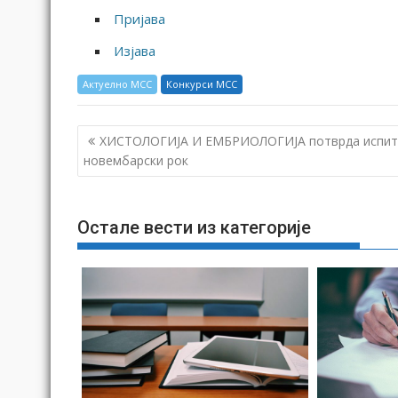
Пријава
Изјава
Актуелно МСС
Конкурси МСС
К
ХИСТОЛОГИЈА И ЕМБРИОЛОГИЈА потврда испит
р
новембарски рок
е
т
Остале вести из категорије
а
њ
е
ч
л
а
н
к