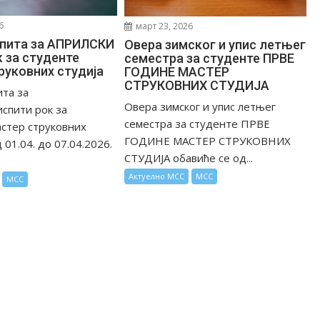
6
март 23, 2026
спита за АПРИЛСКИ
Овера зимског и упис летњег
к за студенте
семестра за студенте ПРВЕ
руковних студија
ГОДИНЕ МАСТЕР
СТРУКОВНИХ СТУДИЈА
ита за
Овера зимског и упис летњег
спити рок за
семестра за студенте ПРВЕ
стер струковних
ГОДИНЕ МАСТЕР СТРУКОВНИХ
д 01.04. до 07.04.2026.
СТУДИЈА обавиће се од...
Актуелно МСС
МСС
МСС