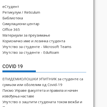
еСтудент
Ретикулум / Reticulum
Библиотека
Симулациони центар
Office 365
Материјали за преузимање
Корисничко име и лозинка студента
Упутство за студенте - Microsoft Teams
Упутство за студенте - EduRoam
COVID 19
ЕПИДЕМИОЛОШКИ УПИТНИК за студенте са
сумњом или оболелим од Covid-19
Писмо Управе факултета и правила и начин
извођења наставе
Упутство о заштити студената током вежби и