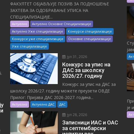
ФАКУЛТЕТ ОБЈАВЉУЈЕ ПОЗИВ ЗА ПОДНОШЕЊЕ
ЗАХТЕВА ЗА ОДОБРАВАЊЕ УПИСА НА
СПЕЦИЈАЛИЗАЦИЈЕ...
Актуелно
Актуелно Основне Специјализације
Актуелно Уже специјализације
Конкурси специјализације
Конкурси уже специјализације
Основне специјализације
Сту
Уже специјализације
јав
јул 31, 2026
Ак
Конкурс за упис на
ДАС за школску
.
2026/27. годину
Конкурс за упис на ДАС за
школску 2026/27. годину можете преузети ОВДЕ
Прилог: Пријава ДАС 2026-2027. година...
При
ју
Актуелно
Актуелно ДАС
ДАС
је 
 и
јул 28, 2026
Ак
Записници ИАС и ОАС
за септембарски
е
испитни рок