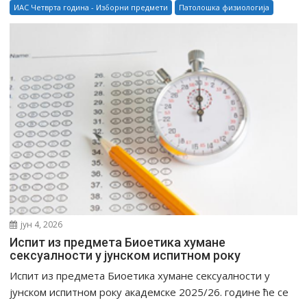
ИАС Четврта година - Изборни предмети
Патолошка физиологија
јун 4, 2026
Испит из предмета Биоетика хумане
сексуалности у јунском испитном року
Испит из предмета Биоетика хумане сексуалности у
јунском испитном року академске 2025/26. године ће се