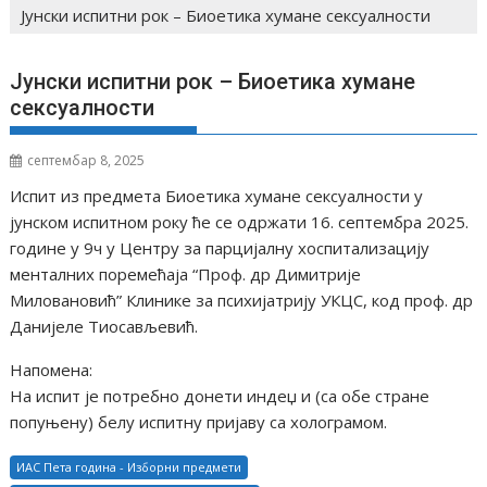
Јунски испитни рок – Биоетика хумане сексуалности
Јунски испитни рок – Биоетика хумане
сексуалности
септембар 8, 2025
Испит из предмета Биоетика хумане сексуалности у
јунском испитном року ће се одржати 16. септембра 2025.
године у 9ч у Центру за парцијалну хоспитализацију
менталних поремећаја “Проф. др Димитрије
Миловановић” Клинике за психијатрију УКЦС, код проф. др
Данијеле Тиосављевић.
Напомена:
На испит је потребно донети индеџ и (са обе стране
попуњену) белу испитну пријаву са холограмом.
ИАС Пета година - Изборни предмети