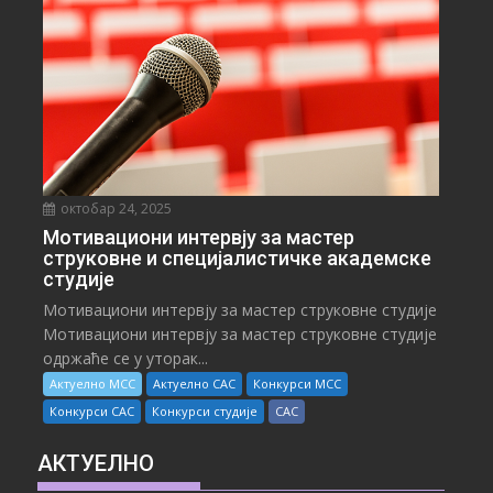
октобар 24, 2025
Мотивациони интервју за мастер
струковне и специјалистичке академске
студије
Мотивациони интервју за мастер струковне студије
Мотивациони интервју за мастер струковне студије
одржаће се у уторак...
Актуелно МСС
Актуелно САС
Конкурси МСС
Конкурси САС
Конкурси студије
САС
АКТУЕЛНО