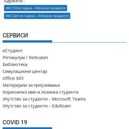
одржати...
ИАС Пета година - Изборни предмети
ИАС Шеста година – Изборни предмети
СЕРВИСИ
еСтудент
Ретикулум / Reticulum
Библиотека
Симулациони центар
Office 365
Материјали за преузимање
Корисничко име и лозинка студента
Упутство за студенте - Microsoft Teams
Упутство за студенте - EduRoam
COVID 19