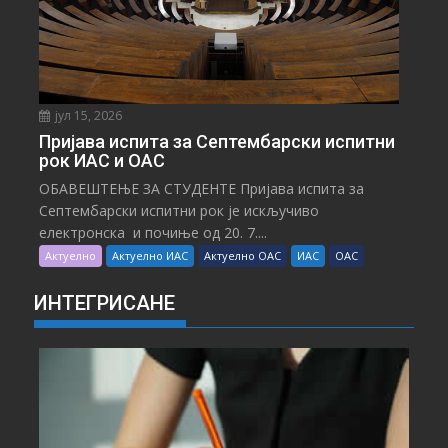
јул 15, 2026
Пријава испита за Септембарски испитни
рок ИАС и ОАС
ОБАВЕШТЕЊЕ ЗА СТУДЕНТЕ Пријава испита за
Септембарски испитни рок је искључиво
електронска и почиње од 20. 7....
Актуелно
Актуелно ИАС
Актуелно ОАС
ИАС
ОАС
ИНТЕГРИСАНЕ