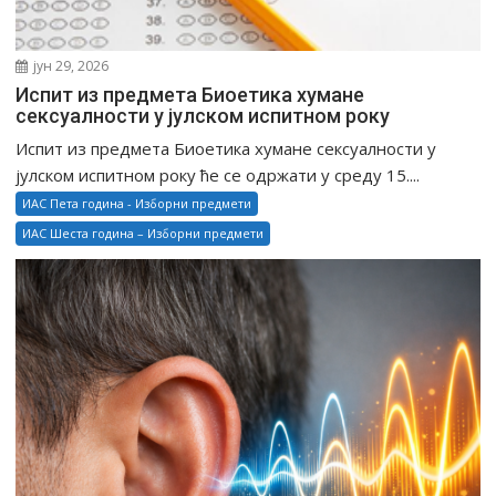
јун 29, 2026
Испит из предмета Биоетика хумане
сексуалности у јулском испитном року
Испит из предмета Биоетика хумане сексуалности у
јулском испитном року ће се одржати у среду 15....
ИАС Пета година - Изборни предмети
ИАС Шеста година – Изборни предмети