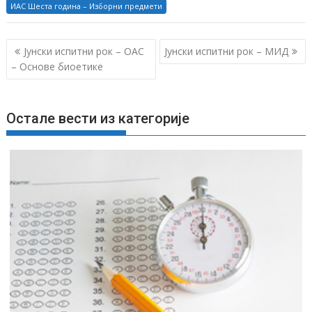
ИАС Шеста година – Изборни предмети
К
Јунски испитни рок – OAС
Јунски испитни рок – МИД
р
– Основе биоетике
е
т
Остале вести из категорије
а
њ
е
ч
л
а
н
к
а