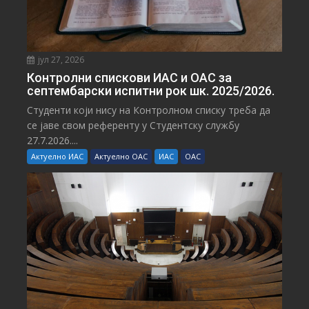
јул 27, 2026
Контролни спискови ИАС и ОАС за
септембарски испитни рок шк. 2025/2026.
Студенти који нису на Контролном списку треба да
се јаве свом референту у Студентску службу
27.7.2026....
Актуелно ИАС
Актуелно ОАС
ИАС
ОАС