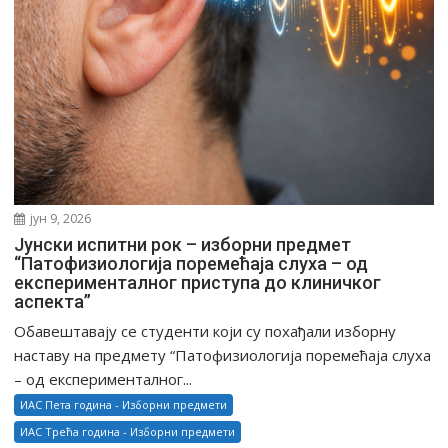
јун 9, 2026
Јунски испитни рок – изборни предмет
“Патофизиологија поремећаја слуха – од
експерименталног приступа до клиничког
аспекта”
Обавештавају се студенти који су похађали изборну
наставу на предмету “Патофизиологија поремећаја слуха
– од експерименталног...
ИАС Пета година - Изборни предмети
ИАС Трећа година - Изборни предмети