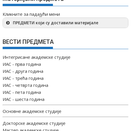
Кликните за падајући мени
ПРЕДМЕТИ који су доставили материјале
ВЕСТИ ПРЕДМЕТА
Интегрисане академске студије
ИАС - прва година
ИАС - друга година
ИАС - трећа година
ИАС - четврта година
ИАС - пета година
ИАС - шеста година
Основне академске студије
Докторске академске студије
Мастер академске студије