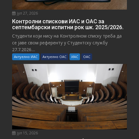
јул 27, 2026
Контролни спискови ИАС и ОАС за
септембарски испитни рок шк. 2025/2026.
Студенти који нису на Контролном списку треба да
се јаве свом референту у Студентску службу
27.7.2026....
Актуелно ИАС
Актуелно ОАС
ИАС
ОАС
јул 15, 2026