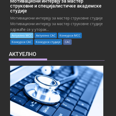
Мотивациони интервју за мастер
струковне и специјалистичке академске
студије
Мотивациони интервју за мастер струковне студије
Мотивациони интервју за мастер струковне студије
одржаће се у уторак...
Актуелно МСС
Актуелно САС
Конкурси МСС
Конкурси САС
Конкурси студије
САС
АКТУЕЛНО