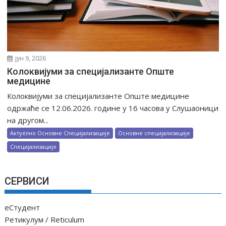
јун 9, 2026
Колоквијуми за специјализанте Опште
медицине
Колоквијуми за специјализанте Опште медицине
одржаће се 12.06.2026. године у 16 часова у Слушаоници
на другом...
Актуелно Основне Специјализације
Основне специјализације
Специјализације
СЕРВИСИ
еСтудент
Ретикулум / Reticulum