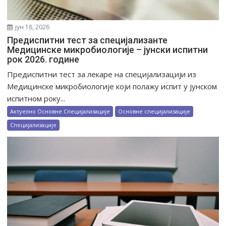
јун 18, 2026
Предиспитни тест за специјализанте
Медицинске микробиологије – jунски испитни
рок 2026. године
Предиспитни тест за лекаре на специјализацији из
Медицинске микробиологије који полажу испит у јунском
испитном року...
Актуелно Основне Специјализације
Основне специјализације
Специјализације