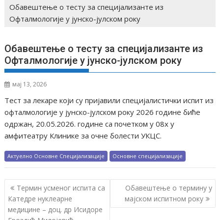
Обавештење о тесту за специјализанте из
Офталмологије у јунско-јулском року
Обавештење о тесту за специјализанте из
Офталмологије у јунско-јулском року
мај 13, 2026
Тест за лекаре који су пријавили специјалистички испит из
офталмологије у јунско-јулском року 2026 године биће
одржан, 20.05.2026. године са почетком у 08х у
амфитеатру Клинике за очне болести УКЦС.
Актуелно Основне Специјализације
Основне специјализације
К
Термин усменог испита са
Обавештење о термину у
р
Катедре нуклеарне
мајском испитном року
медицине – доц. др Исидоре
е