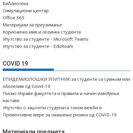
Библиотека
Симулациони центар
Office 365
Материјали за преузимање
Корисничко име и лозинка студента
Упутство за студенте - Microsoft Teams
Упутство за студенте - EduRoam
COVID 19
ЕПИДЕМИОЛОШКИ УПИТНИК за студенте са сумњом или
оболелим од Covid-19
Писмо Управе факултета и правила и начин извођења
наставе
Упутство о заштити студената током вежби и
Превентивне мере за смањење ризика од COVID-19
Материјали предмета