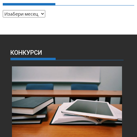
А
Р
Х
И
В
А
КОНКУРСИ
В
Е
С
Т
И