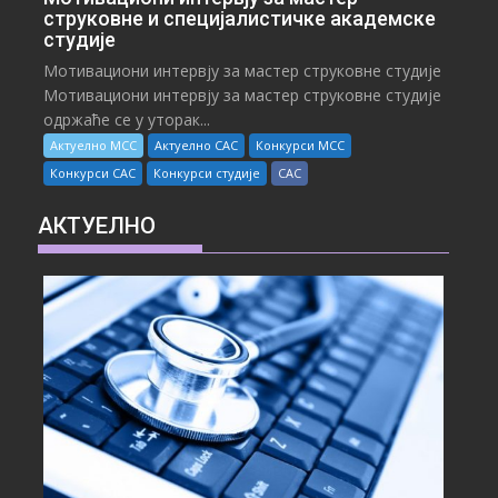
струковне и специјалистичке академске
студије
Мотивациони интервју за мастер струковне студије
Мотивациони интервју за мастер струковне студије
одржаће се у уторак...
Актуелно МСС
Актуелно САС
Конкурси МСС
Конкурси САС
Конкурси студије
САС
АКТУЕЛНО