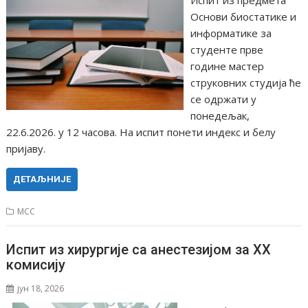
Испит из предмета
Основи биостатике и
информатике за
студенте прве
године мастер
струковних студија ће
се одржати у
понедељак,
22.6.2026. у 12 часова. На испит понети индекс и белу
пријаву.
ДЕТАЉНИЈЕ
МСС
Испит из хирургије са анестезијом за XX
комисију
јун 18, 2026