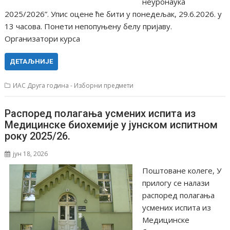
неуронаука
2025/2026”. Упис оцене ће бити у понедељак, 29.6.2026. у
13 часова. Понети непопуњену белу пријаву.
Организатори курса
ДЕТАЉНИЈЕ
ИАС Друга година - Изборни предмети
Распоред полагања усмених испита из
Медицинске биохемије у јунском испитном
року 2025/26.
јун 18, 2026
Поштоване колеге, У
прилогу се налази
распоред полагања
усмених испита из
Медицинске