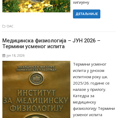
хигијену
ДЕТАЉНИЈЕ
ОАС
Медицинска физиологија – ЈУН 2026 –
Термини усменог испита
јун 18, 2026
Термини усменог
испита у јунском
испитном року шк.
2025/26. године се
налазе у прилогу.
Катедра за
медицинску
физиологију Термини
усменог испита