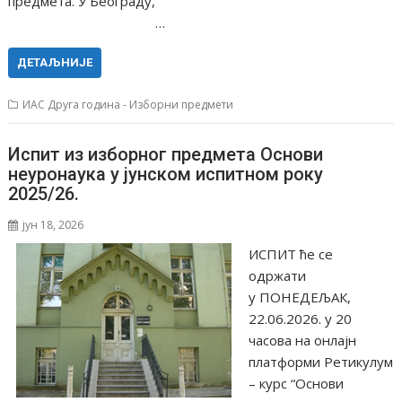
предмета. У Београду,
…
ДЕТАЉНИЈЕ
ИАС Друга година - Изборни предмети
Испит из изборног предмета Основи
неуронаука у јунском испитном року
2025/26.
јун 18, 2026
ИСПИТ ће се
одржати
у ПОНЕДЕЉАК,
22.06.2026. у 20
часова на онлајн
платформи Ретикулум
– курс “Основи