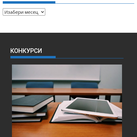
А
Р
Х
И
В
А
КОНКУРСИ
В
Е
С
Т
И