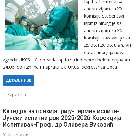
Ispit iz hirurgije sa
anestezijom za XX
komisiju Studentski
ispit iz hirurgije sa
anestezijom za XX
komisiju zakazan je za
25.06. i 26.06. u 9h, VII
sprat hirurgija nova
zgrada UKCS UC, potvrda ispita sa indexom i belom prijavom
24.06. do 12h, na III spratu UC UKCS, sekretarica Goca.
ДЕТАЉНИЈЕ
Хирургија
Катедра за психијатрију-Термин испита-
Јунски испитни рок 2025/2026-Корекција-
Испитивач-Проф. др Оливера Вуковић
јун 18, 2026