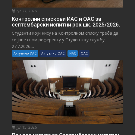
јул 27, 2026
Контролни спискови ИАС и ОАС за
септембарски испитни рок шк. 2025/2026.
Студенти који нису на Контролном списку треба да
се јаве свом референту у Студентску службу
27.7.2026....
Актуелно ИАС
Актуелно ОАС
ИАС
ОАС
јул 15, 2026