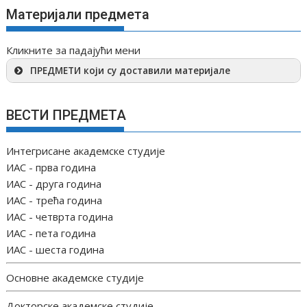
Материјали предмета
Кликните за падајући мени
ПРЕДМЕТИ који су доставили материјале
ВЕСТИ ПРЕДМЕТА
Интегрисане академске студије
ИАС - прва година
ИАС - друга година
ИАС - трећа година
ИАС - четврта година
ИАС - пета година
ИАС - шеста година
Основне академске студије
Докторске академске студије