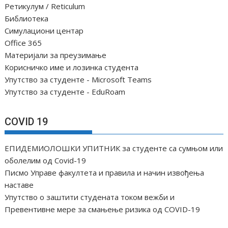
е
Ретикулум / Reticulum
ч
Библиотека
Симулациони центар
л
Office 365
а
Материјали за преузимање
н
Корисничко име и лозинка студента
а
Упутство за студенте - Microsoft Teams
к
Упутство за студенте - EduRoam
а
COVID 19
ЕПИДЕМИОЛОШКИ УПИТНИК за студенте са сумњом или
оболелим од Covid-19
Писмо Управе факултета и правила и начин извођења
наставе
Упутство о заштити студената током вежби и
Превентивне мере за смањење ризика од COVID-19