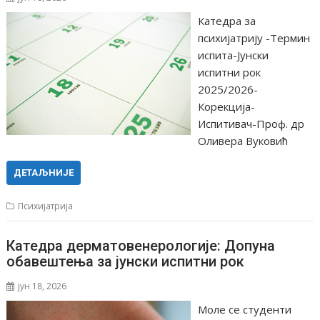
Катедра за
психијатрију -Термин
испита-Јунски
испитни рок
2025/2026-
Корекција-
Испитивач-Проф. др
Оливера Вуковић
ДЕТАЉНИЈЕ
Психијатрија
Катедра дерматовенерологије: Допуна
обавештења за јунски испитни рок
јун 18, 2026
Моле се студенти