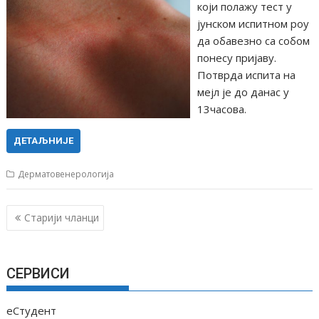
који полажу тест у
јунском испитном роу
да обавезно са собом
понесу пријаву.
Потврда испита на
мејл је до данас у
13чaсова.
ДЕТАЉНИЈЕ
Дерматовенерологија
К
Старији чланци
р
е
т
СЕРВИСИ
а
њ
еСтудент