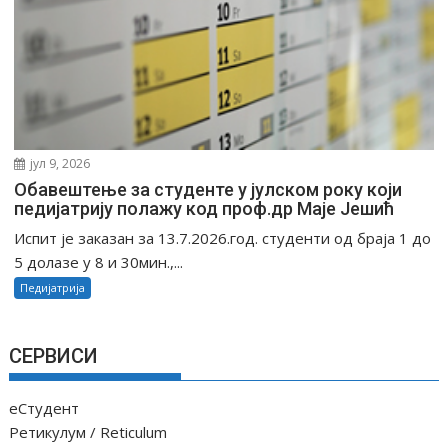
јул 9, 2026
Oбавештење за студенте у јулском року који
педијатрију полажу код проф.др Маје Јешић
Испит је заказан за 13.7.2026.год. студенти од браја 1 до
5 долазе у 8 и 30мин.,...
Педијатрија
СЕРВИСИ
еСтудент
Ретикулум / Reticulum