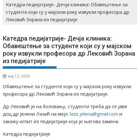
Катедра педијатрије- Дечја клиника: Oбавештење за
студенте који су у мајском року извукли професора др
Лековић Зорана из педијатрије
Катедра педијатрије- Дечја клиника:
Oбавештење за студенте који су у мајском
року извукли професора др Лековић Зорана
из педијатрије
мај 12, 2026
Oбавештење за студенте који су у мајском року извукли
професора др Лековић Зорана из педијатрије.
Др Лековић је на боловању, студенти треба да се јаве
доц.др Јелени Лазић на меjл:
lazic.jelena@gmail.com
и
закажу испит из педијатрије која је његова замена.
Катедра педијатрије