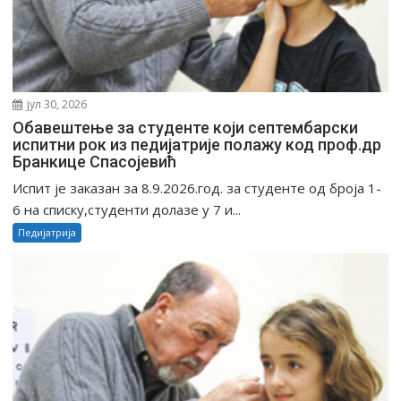
јул 30, 2026
Oбавештење за студенте који септембарски
испитни рок из педијатрије полажу код проф.др
Бранкице Спасојевић
Испит је заказан за 8.9.2026.год. за студенте од броја 1-
6 на списку,студенти долазе у 7 и...
Педијатрија