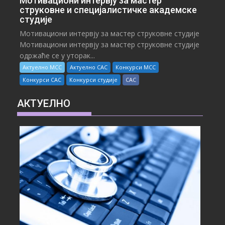
Мотивациони интервју за мастер
струковне и специјалистичке академске
студије
Мотивациони интервју за мастер струковне студије
Мотивациони интервју за мастер струковне студије
одржаће се у уторак...
Актуелно МСС
Актуелно САС
Конкурси МСС
Конкурси САС
Конкурси студије
САС
АКТУЕЛНО