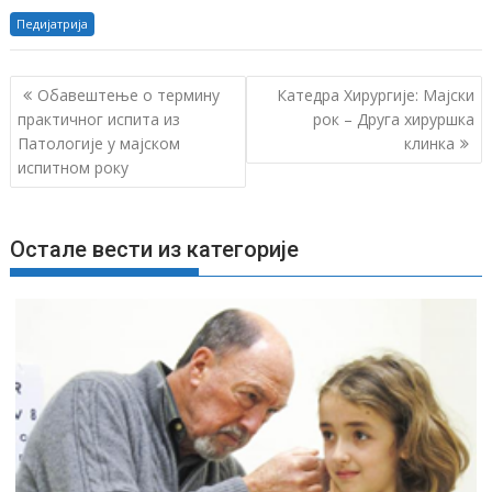
Педијатрија
К
Обавештење о термину
Катедра Хирургије: Мајски
р
практичног испита из
рок – Друга хируршка
Патологије у мајском
клинка
е
испитном року
т
а
њ
Остале вести из категорије
е
ч
л
а
н
к
а