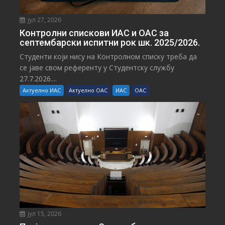
јул 27, 2026
Контролни спискови ИАС и ОАС за
септембарски испитни рок шк. 2025/2026.
Студенти који нису на Контролном списку треба да
се јаве свом референту у Студентску службу
27.7.2026....
Актуелно ИАС
Актуелно ОАС
ИАС
ОАС
јул 15, 2026