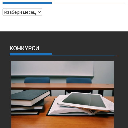
А
Р
Х
И
В
А
КОНКУРСИ
В
Е
С
Т
И