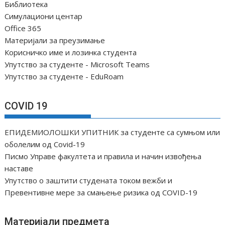
Библиотека
Симулациони центар
Office 365
Материјали за преузимање
Корисничко име и лозинка студента
Упутство за студенте - Microsoft Teams
Упутство за студенте - EduRoam
COVID 19
ЕПИДЕМИОЛОШКИ УПИТНИК за студенте са сумњом или
оболелим од Covid-19
Писмо Управе факултета и правила и начин извођења
наставе
Упутство о заштити студената током вежби и
Превентивне мере за смањење ризика од COVID-19
Материјали предмета