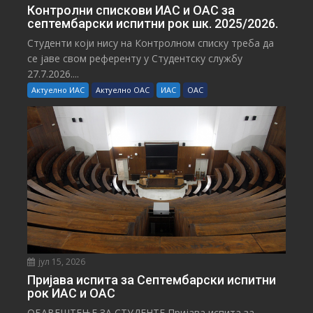
Контролни спискови ИАС и ОАС за
септембарски испитни рок шк. 2025/2026.
Студенти који нису на Контролном списку треба да
се јаве свом референту у Студентску службу
27.7.2026....
Актуелно ИАС
Актуелно ОАС
ИАС
ОАС
јул 15, 2026
Пријава испита за Септембарски испитни
рок ИАС и ОАС
ОБАВЕШТЕЊЕ ЗА СТУДЕНТЕ Пријава испита за