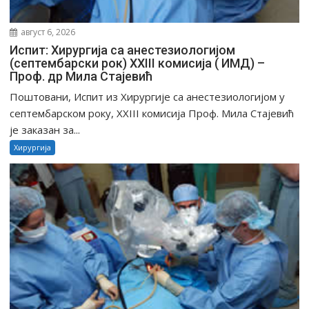
август 6, 2026
Испит: Хирургија са анестезиологијом
(септембарски рок) XXIII комисија ( ИМД) –
Проф. др Мила Стајевић
Поштовани, Испит из Хирургије са анестезиологијом у
септембарском року, XXIII комисија Проф. Мила Стајевић
је заказан за...
Хирургија