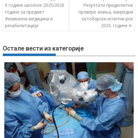
р
6 године школске 2025/2026
Резултати предиспитне
године за предмет
провере знања, ванредни
е
Физикална медицина и
октобарски испитни рок
т
рехабилитација
2025. године
а
њ
е
Остале вести из категорије
ч
л
а
н
к
а