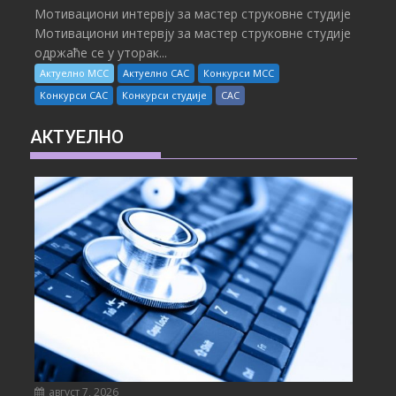
Мотивациони интервју за мастер струковне студије
Мотивациони интервју за мастер струковне студије
одржаће се у уторак...
Актуелно МСС
Актуелно САС
Конкурси МСС
Конкурси САС
Конкурси студије
САС
АКТУЕЛНО
август 7, 2026