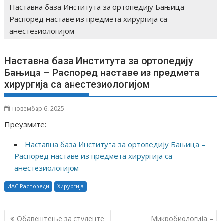
Наставна база Института за ортопедију Бањица –
Распоред наставе из предмета хирургија са
анестезиологијом
Наставна база Института за ортопедију
Бањица – Распоред наставе из предмета
хирургија са анестезиологијом
новембар 6, 2025
Преузмите:
Наставна база Института за ортопедију Бањица –
Распоред наставе из предмета хирургија са
анестезиологијом
ИАС Распореди
Хирургија
К
Обавештење за студенте
Микробиологија –