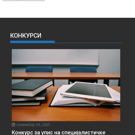
Р
Х
И
В
А
КОНКУРСИ
В
Е
С
Т
И
новембар 26, 2025
Конкурс за упис на специјалистичке