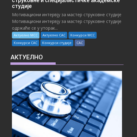
струковне и специјалистичке академске
студије
Мотивациони интервју за мастер струковне студије
Мотивациони интервју за мастер струковне студије
одржаће се у уторак...
Актуелно МСС
Актуелно САС
Конкурси МСС
Конкурси САС
Конкурси студије
САС
АКТУЕЛНО