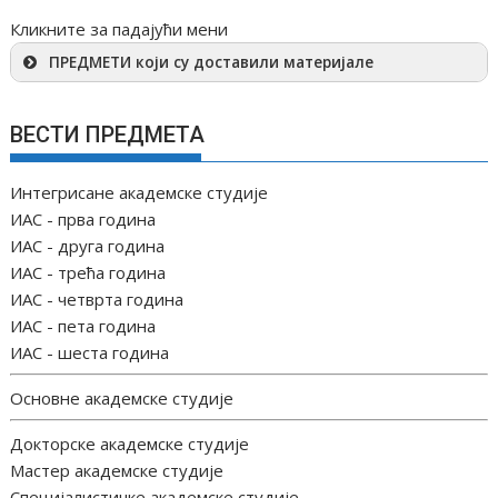
Кликните за падајући мени
ПРЕДМЕТИ који су доставили материјале
ВЕСТИ ПРЕДМЕТА
Интегрисане академске студије
ИАС - прва година
ИАС - друга година
ИАС - трећа година
ИАС - четврта година
ИАС - пета година
ИАС - шеста година
Основне академске студије
Докторске академске студије
Мастер академске студије
Специјалистичке академске студије