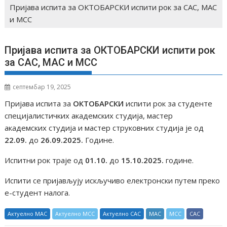
Пријава испита за ОКТОБАРСКИ испити рок за САС, МАС
и МСС
Пријава испита за ОКТОБАРСКИ испити рок
за САС, МАС и МСС
септембар 19, 2025
Пријава испита за
ОКТОБАРСКИ
испити рок за студенте
специјалистичких академских студија, мастер
академских студија и мастер струковних студија је од
22.09.
до
26.09.2025.
Године.
Испитни рок траје од
01.10.
до
15.10.2025.
године.
Испити се пријављују искључиво електронски путем преко
е-студент налога.
Актуелно МАС
Актуелно МСС
Актуелно САС
МАС
МСС
САС