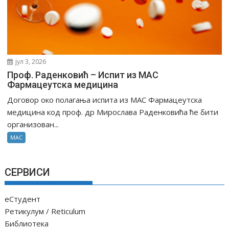
јул 3, 2026
Проф. Раденковић – Испит из МАС
Фармацеутска медицина
Договор око полагања испита из МАС Фармацеутска
медицина код проф. др Мирослава Раденковића ће бити
организован...
МАС
СЕРВИСИ
еСтудент
Ретикулум / Reticulum
Библиотека