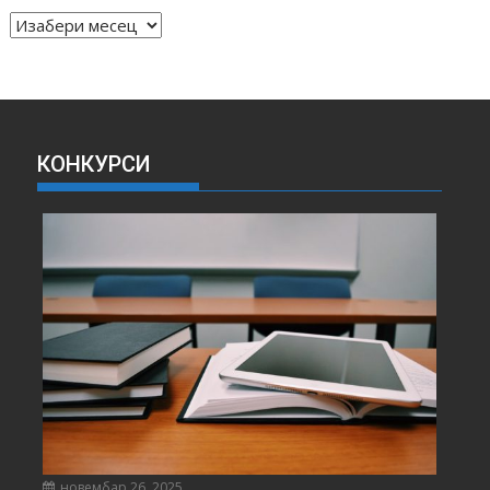
А
Р
Х
И
В
А
КОНКУРСИ
В
Е
С
Т
И
новембар 26, 2025