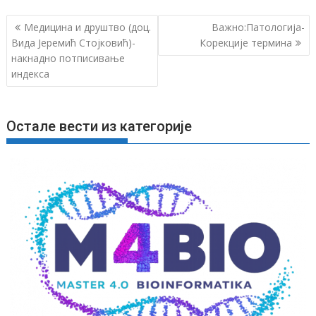
К
Медицина и друштво (доц.
Важно:Патологија-
р
Вида Јеремић Стојковић)-
Корекције термина
накнадно потписивање
е
индекса
т
а
њ
Остале вести из категорије
е
ч
л
а
н
к
а