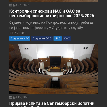
јул 27, 2026
Контролни спискови ИАС и ОАС за
септембарски испитни рок шк. 2025/2026.
Студенти који нису на Контролном списку треба да
се јаве свом референту у Студентску службу
27.7.2026....
Актуелно ИАС
Актуелно ОАС
ИАС
ОАС
јул 15, 2026
Пријава испита за Септембарски испитни