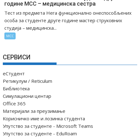
године МСС – медицинска сестра
Тест из предмета Нега функционално онеспособљених
особа за студенте друге године мастер струковних
студија – медицинска...
МСС
СЕРВИСИ
еСтудент
Ретикулум / Reticulum
Библиотека
Симулациони центар
Office 365
Материјали за преузимање
Корисничко име и лозинка студента
Упутство за студенте - Microsoft Teams
Упутство за студенте - EduRoam