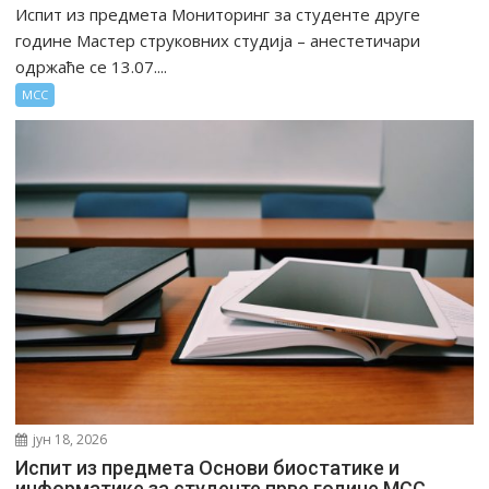
Испит из предмета Мониторинг за студенте друге
године Мастер струковних студија – анестетичари
одржаће се 13.07....
МСС
јун 18, 2026
Испит из предмета Основи биостатике и
информатике за студенте прве године МСС