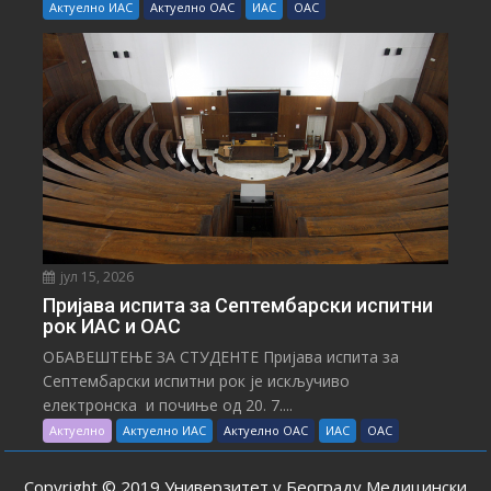
Актуелно ИАС
Актуелно ОАС
ИАС
ОАС
јул 15, 2026
Пријава испита за Септембарски испитни
рок ИАС и ОАС
ОБАВЕШТЕЊЕ ЗА СТУДЕНТЕ Пријава испита за
Септембарски испитни рок је искључиво
електронска и почиње од 20. 7....
Актуелно
Актуелно ИАС
Актуелно ОАС
ИАС
ОАС
Copyright © 2019 Универзитет у Београду Медицински