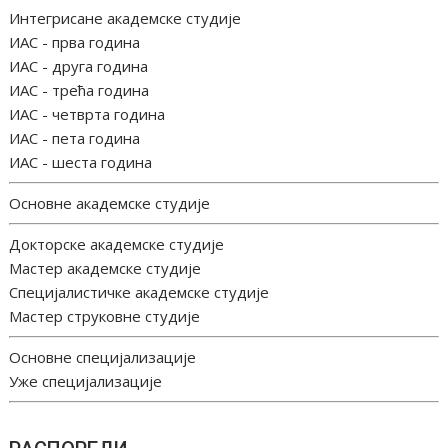
Интегрисане академске студије
ИАС - прва година
ИАС - друга година
ИАС - трећа година
ИАС - четврта година
ИАС - пета година
ИАС - шеста година
Основне академске студије
Докторске академске студије
Мастер академске студије
Специјалистичке академске студије
Мастер струковне студије
Основне специјализације
Уже специјализације