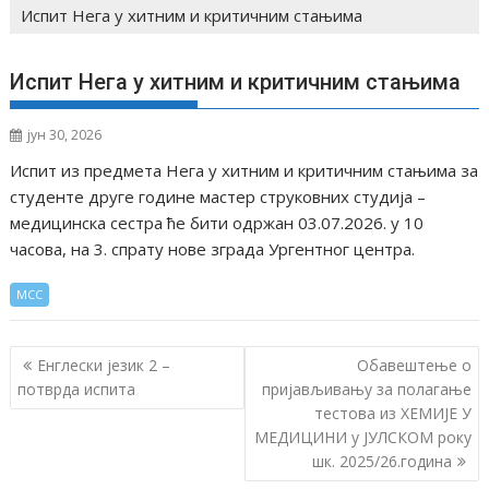
Испит Нега у хитним и критичним стањима
Испит Нега у хитним и критичним стањима
јун 30, 2026
Испит из предмета Нега у хитним и критичним стањима за
студенте друге године мастер струковних студија –
медицинска сестра ће бити одржан 03.07.2026. у 10
часова, на 3. спрату новe зграда Ургентног центра
.
МСС
К
Енглески језик 2 –
Обавештење о
р
потврда испита
пријављивању за полагање
тестова из ХЕМИЈЕ У
е
МЕДИЦИНИ у ЈУЛСКОМ року
т
шк. 2025/26.годинa
а