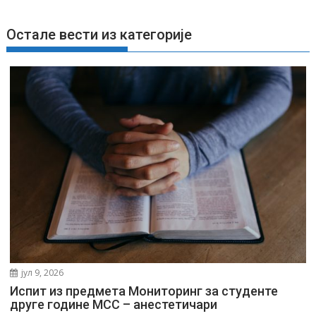
њ
е
Остале вести из категорије
ч
л
а
н
к
а
јул 9, 2026
Испит из предмета Мониторинг за студенте
друге године МСС – анестетичари