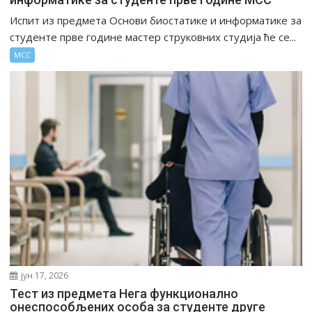
Испит из предмета Основи биостатике и информатике за
студенте прве године мастер струковних студија ће се...
МСС
јун 17, 2026
Тест из предмета Нега функционално
онеспособљених особа за студенте друге