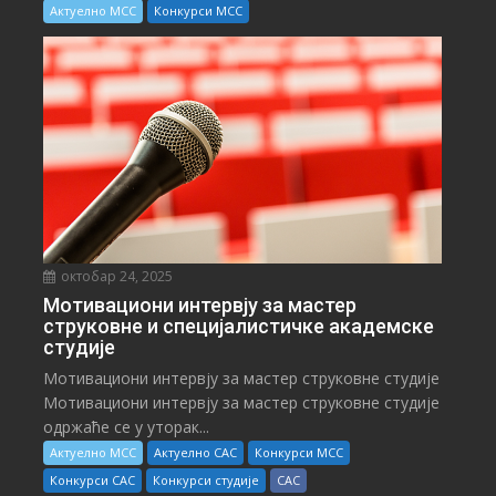
Актуелно МСС
Конкурси МСС
октобар 24, 2025
Мотивациони интервју за мастер
струковне и специјалистичке академске
студије
Мотивациони интервју за мастер струковне студије
Мотивациони интервју за мастер струковне студије
одржаће се у уторак...
Актуелно МСС
Актуелно САС
Конкурси МСС
Конкурси САС
Конкурси студије
САС