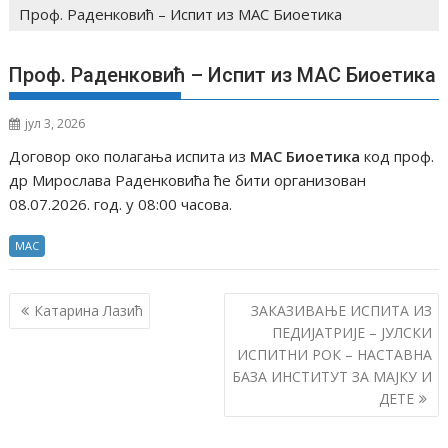
Проф. Раденковић – Испит из МАС Биоетика
Проф. Раденковић – Испит из МАС Биоетика
јул 3, 2026
Договор око полагања испита из
МАС Биоетика
код проф.
др Мирослава Раденковића ће бити организован
08.07.2026. год. у 08:00 часова.
МАС
К
Катарина Лазић
ЗАКАЗИВАЊЕ ИСПИТА ИЗ
р
ПЕДИЈАТРИЈЕ – ЈУЛСКИ
ИСПИТНИ РОК – НАСТАВНА
е
БАЗА ИНСТИТУТ ЗА МАЈКУ И
т
ДЕТЕ
а
њ