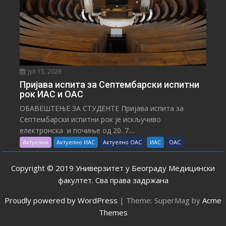
јул 15, 2026
Пријава испита за Септембарски испитни
рок ИАС и ОАС
ОБАВЕШТЕЊЕ ЗА СТУДЕНТЕ Пријава испита за
Септембарски испитни рок је искључиво
електронска и почиње од 20. 7....
Актуелно
Актуелно ИАС
Актуелно ОАС
ИАС
ОАС
Copyright © 2019 Универзитет у Београду Медицински
факултет. Сва права задржана
Proudly powered by WordPress
|
Theme: SuperMag by
Acme
Themes