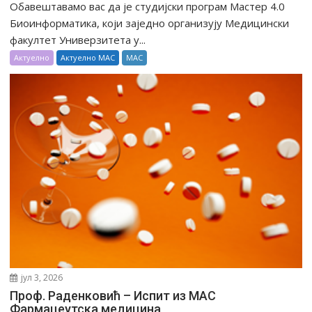
Обавештавамo вас да је студијски програм Mастер 4.0
Биоинформатика, који заједно организују Медицински
факултет Универзитета у...
Актуелно
Актуелно МАС
МАС
јул 3, 2026
Проф. Раденковић – Испит из МАС
Фармацеутска медицина