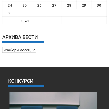
24
25
26
27
28
29
30
31
« јул
АРХИВА ВЕСТИ
А
Р
Х
И
В
А
КОНКУРСИ
В
Е
С
Т
И