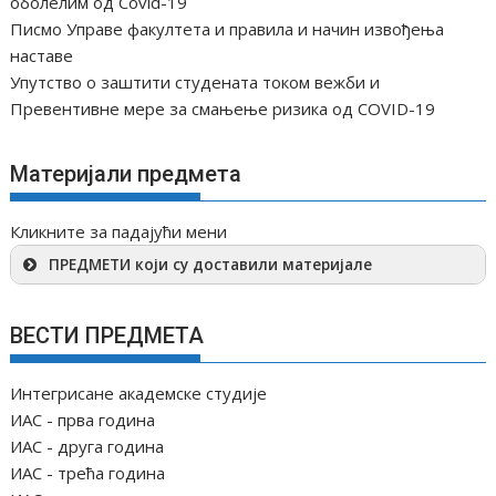
оболелим од Covid-19
Писмо Управе факултета и правила и начин извођења
наставе
Упутство о заштити студената током вежби и
Превентивне мере за смањење ризика од COVID-19
Материјали предмета
Кликните за падајући мени
ПРЕДМЕТИ који су доставили материјале
ВЕСТИ ПРЕДМЕТА
Интегрисане академске студије
ИАС - прва година
ИАС - друга година
ИАС - трећа година