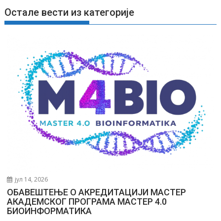
е
Остале вести из категорије
ч
л
а
н
к
а
јул 14, 2026
ОБАВЕШТЕЊЕ О АКРЕДИТАЦИЈИ МАСТЕР
АКАДЕМСКОГ ПРОГРАМА МАСТЕР 4.0
БИОИНФОРМАТИКА