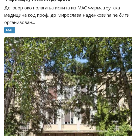
Договор око полагања испита из МАС Фармацеутска
медицина код проф. др Мирослава Раденковића ће бити
организован...
МАС