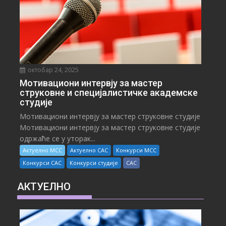
октобар 24, 2025
Мотивациони интервју за мастер
струковне и специјалистичке академске
студије
Мотивациони интервју за мастер струковне студије
Мотивациони интервју за мастер струковне студије
одржаће се у уторак...
Актуелно МСС
Актуелно САС
Конкурси МСС
Конкурси САС
Конкурси студије
САС
АКТУЕЛНО