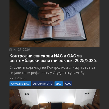
јул 27, 2026
Контролни спискови ИАС и ОАС за
септембарски испитни рок шк. 2025/2026.
Студенти који нису на Контролном списку треба да
се јаве свом референту у Студентску службу
27.7.2026....
Актуелно ИАС
Актуелно ОАС
ИАС
ОАС