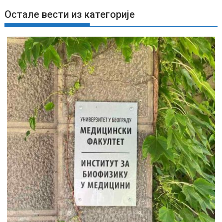
е
ч
Остале вести из категорије
л
а
н
к
а