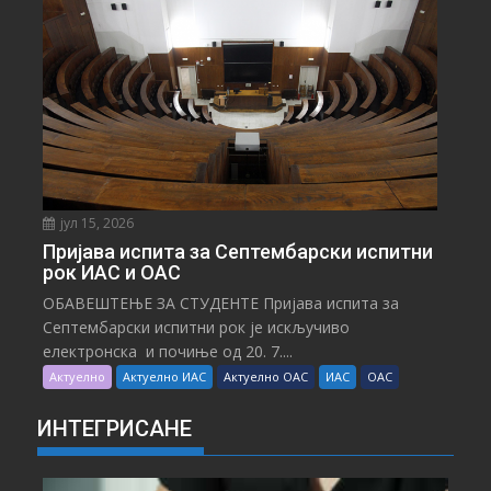
јул 15, 2026
Пријава испита за Септембарски испитни
рок ИАС и ОАС
ОБАВЕШТЕЊЕ ЗА СТУДЕНТЕ Пријава испита за
Септембарски испитни рок је искључиво
електронска и почиње од 20. 7....
Актуелно
Актуелно ИАС
Актуелно ОАС
ИАС
ОАС
ИНТЕГРИСАНЕ