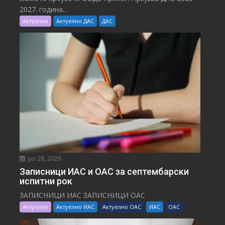
2027. година...
Актуелно
Актуелно ДАС
ДАС
јул 28, 2026
Записници ИАС и ОАС за септембарски
испитни рок
ЗАПИСНИЦИ ИАС ЗАПИСНИЦИ ОАС
Актуелно
Актуелно ИАС
Актуелно ОАС
ИАС
ОАС