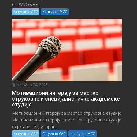
СТРУКОВНЕ...
Актуелно МСС
Конкурси МСС
октобар 24, 2025
Мотивациони интервју за мастер
струковне и специјалистичке академске
студије
Мотивациони интервју за мастер струковне студије
Мотивациони интервју за мастер струковне студије
одржаће се у уторак...
Актуелно МСС
Актуелно САС
Конкурси МСС