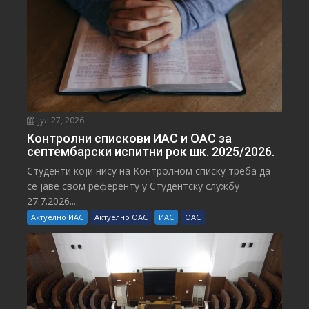
јул 27, 2026
Контролни спискови ИАС и ОАС за
септембарски испитни рок шк. 2025/2026.
Студенти који нису на Контролном списку треба да
се јаве свом референту у Студентску службу
27.7.2026....
Актуелно ИАС
Актуелно ОАС
ИАС
ОАС