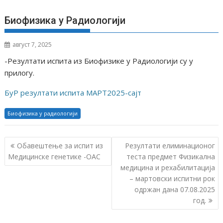
Биофизика у Радиологији
август 7, 2025
-Резултати испита из Биофизике у Радиологији су у
прилогу.
БуР резултати испита МАРТ2025-сајт
Биофизика у радиологији
К
Обавештење за испит из
Резултати елиминационог
р
Медицинске генетике -ОАС
теста предмет Физикална
медицина и рехабилитација
е
– мартовски испитни рок
т
одржан дана 07.08.2025
а
год.
њ