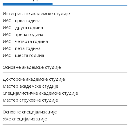
Интегрисане академске студије
ИАС - прва година
ИАС - друга година
ИАС - трећа година
ИАС - четврта година
ИАС - пета година
ИАС - шеста година
Основне академске студије
Докторске академске студије
Мастер академске студије
Специјалистичке академске студије
Мастер струковне студије
Основне специјализације
Уже специјализације