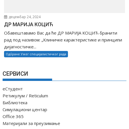
децембар 24, 2024
ДР МАРИЈА КОЦИЋ
Обавештавамо Вас да ће ДР МАРИЈА КОЦИЋ бранити
рад под називом: „Клиничке карактеристике и принципи
дијагностичке...
Одбране Ужег специјалистичког рада
СЕРВИСИ
еСтудент
Ретикулум / Reticulum
Библиотека
Симулациони центар
Office 365
Материјали за преузимање