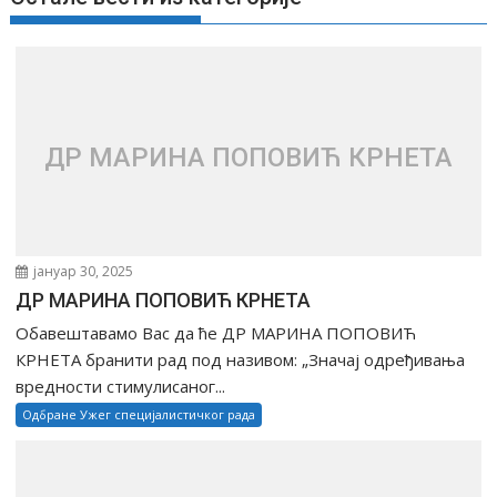
а
њ
е
ч
л
а
ДР МАРИНА ПОПОВИЋ КРНЕТА
н
к
а
јануар 30, 2025
ДР МАРИНА ПОПОВИЋ КРНЕТА
Обавештавамо Вас да ће ДР МАРИНА ПОПОВИЋ
КРНЕТА бранити рад под називом: „Значај одређивања
вредности стимулисаног...
Одбране Ужег специјалистичког рада