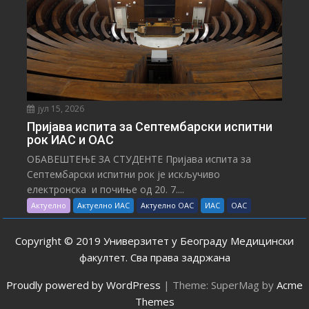
јул 15, 2026
Пријава испита за Септембарски испитни
рок ИАС и ОАС
ОБАВЕШТЕЊЕ ЗА СТУДЕНТЕ Пријава испита за
Септембарски испитни рок је искључиво
електронска и почиње од 20. 7....
Актуелно
Актуелно ИАС
Актуелно ОАС
ИАС
ОАС
Copyright © 2019 Универзитет у Београду Медицински
факултет. Сва права задржана
Proudly powered by WordPress
|
Theme: SuperMag by
Acme
Themes