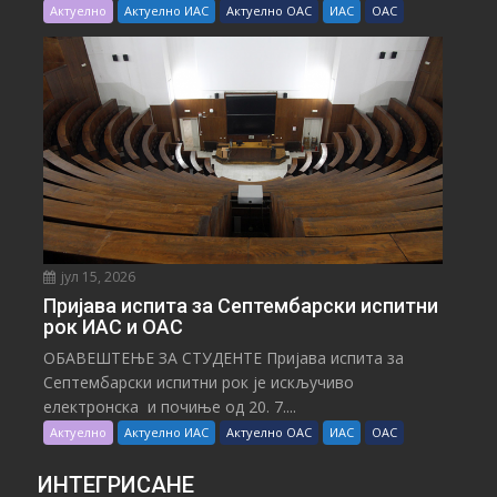
Актуелно
Актуелно ИАС
Актуелно ОАС
ИАС
ОАС
јул 15, 2026
Пријава испита за Септембарски испитни
рок ИАС и ОАС
ОБАВЕШТЕЊЕ ЗА СТУДЕНТЕ Пријава испита за
Септембарски испитни рок је искључиво
електронска и почиње од 20. 7....
Актуелно
Актуелно ИАС
Актуелно ОАС
ИАС
ОАС
ИНТЕГРИСАНЕ