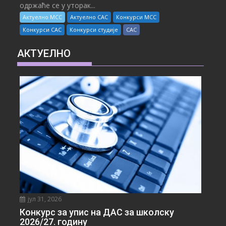
одржаће се у уторак...
Актуелно МСС
Актуелно САС
Конкурси МСС
Конкурси САС
Конкурси студије
САС
АКТУЕЛНО
јул 31, 2026
Конкурс за упис на ДАС за школску
2026/27. годину