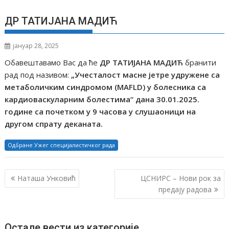
ДР ТАТИЈАНА МАДИЋ
јануар 28, 2025
Обавештавамо Вас да ће
ДР
ТАТИЈАНА МАДИЋ
бранити
рад под називом:
„Учесталост масне јетре удружене са
метаболичким синдромом (
MAFLD
)
у болесника са
кардиоваскуларним болестима
“
дана 30
.01
.2025.
године
са почетком
у 9
часова
у
слушаоници на
другом спрату деканата
.
Одбране Ужег специјалистичког рада
К
Наташа Унковић
ЦСНИРС – Нови рок за
р
предају радова
е
т
Остале вести из категорије