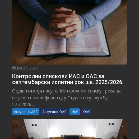
јул 27, 2026
Контролни спискови ИАС и ОАС за
септембарски испитни рок шк. 2025/2026.
Студенти који нису на Контролном списку треба да
се јаве свом референту у Студентску службу
27.7.2026....
Актуелно ИАС
Актуелно ОАС
ИАС
ОАС