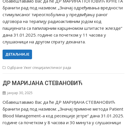
Обавештавамо Вас да ће ДР МАРИНА ПОПОВИЋ КРНЕТА
бранити рад под називом: „Значај одређивања вредности
стимулисаног тиреоглобулина у предвиђању раног
одговора на терапију радиоактивним јодом код
пацијената са папиларним карциномом штитасте жлезде“
дана 31.01.2025. године са почетком у 11 часова у
слушаоници на другом спрату деканата.
ДЕТАЉНИЈЕ
Одбране Ужег специјалистичког рада
ДР МАРИЈАНА СТЕВАНОВИЋ
јануар 30, 2025
Обавештавамо Вас да ће ДР МАРИЈАНА СТЕВАНОВИЋ
бранити рад под називом: „Значај примене метода Patient
Blood Management-a код ресекције јетре“ дана 31.01.2025.
године са почетком у 8 часова и 30 минута у слушаоници