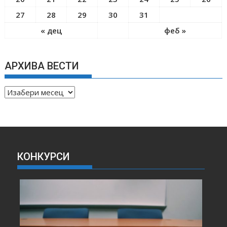
27
28
29
30
31
« дец
феб »
АРХИВА ВЕСТИ
А
Р
Х
И
В
А
КОНКУРСИ
В
Е
С
Т
И