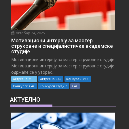
октобар 24, 2025
Мотивациони интервју за мастер
струковне и специјалистичке академске
студије
Мотивациони интервју за мастер струковне студије
Мотивациони интервју за мастер струковне студије
одржаће се у уторак...
Актуелно МСС
Актуелно САС
Конкурси МСС
Конкурси САС
Конкурси студије
САС
АКТУЕЛНО