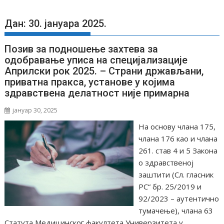
Дан: 30. јануара 2025.
Позив за подношење захтева за
одобравање уписа на специјализације
Априлски рок 2025. – Страни држављани,
приватна пракса, установе у којима
здравствена делатност није примарна
јануар 30, 2025
На основу члана 175,
члана 176 као и члана
261. став 4 и 5 Закона
о здравственој
заштити (Сл. гласник
РС“ бр. 25/2019 и
92/2023 – аутентично
тумачење), члана 63
Статута Медицинског факултета Универзитета у