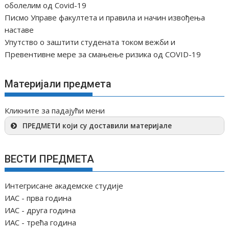
оболелим од Covid-19
Писмо Управе факултета и правила и начин извођења
наставе
Упутство о заштити студената током вежби и
Превентивне мере за смањење ризика од COVID-19
Материјали предмета
Кликните за падајући мени
ПРЕДМЕТИ који су доставили материјале
ВЕСТИ ПРЕДМЕТА
Интегрисане академске студије
ИАС - прва година
ИАС - друга година
ИАС - трећа година