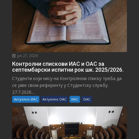
јул 27, 2026
Контролни спискови ИАС и ОАС за
септембарски испитни рок шк. 2025/2026.
Студенти који нису на Контролном списку треба да
се јаве свом референту у Студентску службу
27.7.2026....
Актуелно ИАС
Актуелно ОАС
ИАС
ОАС