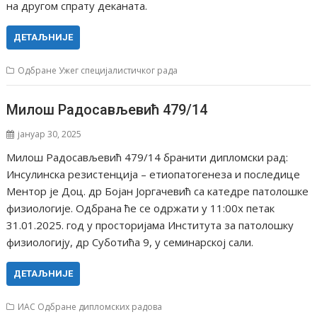
на другом спрату деканата.
ДЕТАЉНИЈЕ
Одбране Ужег специјалистичког рада
Милош Радосављевић 479/14
јануар 30, 2025
Милош Радосављевић 479/14 бранити дипломски рад:
Инсулинска резистенција – етиопатогенеза и последице
Ментор је Доц. др Бојан Јоргачевић са катедре патолошке
физиологије. Одбрана ће се одржати у 11:00х петак
31.01.2025. год у просторијама Института за патолошку
физиологију, др Суботића 9, у семинарској сали.
ДЕТАЉНИЈЕ
ИАС Одбране дипломских радова