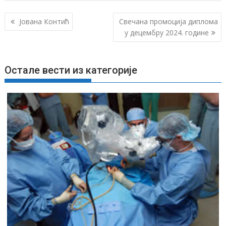
К
Јована Контић
Свечана промоција диплома
р
у децембру 2024. године
е
т
Остале вести из категорије
а
њ
е
ч
л
а
н
к
а