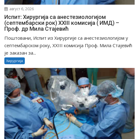
август 6, 2026
Испит: Хирургија са анестезиологијом
(септембарски рок) XXIII комисија ( ИМД) –
Проф. др Мила Стајевић
Поштовани, Испит из Хирургије са анестезиологијом у
септембарском року, XXIII комисија Проф. Мила Стајевић
је заказан за...
Хирургија