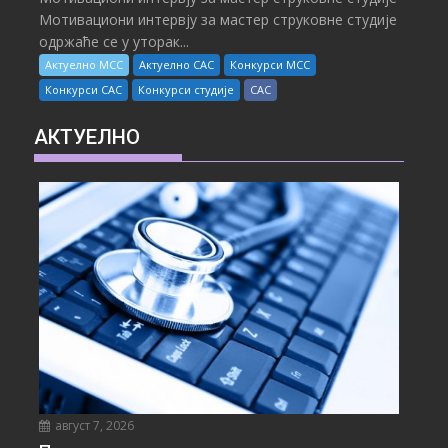
Мотивациони интервју за мастер струковне студије
одржаће се у уторак...
Актуелно МСС
Актуелно САС
Конкурси МСС
Конкурси САС
Конкурси студије
САС
АКТУЕЛНО
август 7, 2026