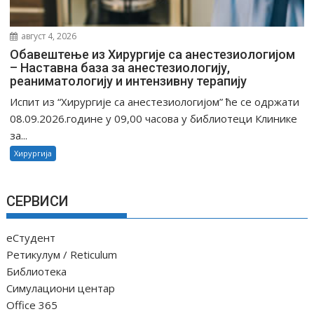
август 4, 2026
Обавештење из Хирургије са анестезиологијом
– Наставна база за анестезиологију,
реаниматологију и интензивну терапију
Испит из “Хирургије са анестезиологијом” ће се одржати
08.09.2026.године у 09,00 часова у библиотеци Клинике
за...
Хирургија
СЕРВИСИ
еСтудент
Ретикулум / Reticulum
Библиотека
Симулациони центар
Office 365