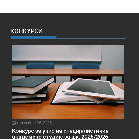
Х
И
В
А
КОНКУРСИ
В
Е
С
Т
И
новембар 26, 2025
Конкурс за упис на специјалистичке
академске студије за шк. 2025/2026.