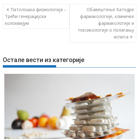
К
Патолошка физиологија –
Обавештење Катедре
р
Трећи генерацијски
фармакологије, клиничке
колоквијум
фармакологије и
е
токсикологије о полагању
т
испита
а
њ
е
Остале вести из категорије
ч
л
а
н
к
а