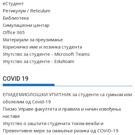
еСтудент
Ретикулум / Reticulum
Библиотека
Симулациони центар
Office 365
Материјали за преузимање
Корисничко име и лозинка студента
Упутство за студенте - Microsoft Teams
Упутство за студенте - EduRoam
COVID 19
ЕПИДЕМИОЛОШКИ УПИТНИК за студенте са сумњом или
оболелим од Covid-19
Писмо Управе факултета и правила и начин извођења
наставе
Упутство о заштити студената током вежби и
Превентивне мере за смањење ризика од COVID-19