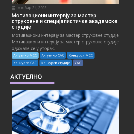
октобар 24, 2025
Мотивациони интервју за мастер
струковне и специјалистичке академске
студије
Мотивациони интервју за мастер струковне студије
Мотивациони интервју за мастер струковне студије
одржаће се у уторак...
Актуелно МСС
Актуелно САС
Конкурси МСС
Конкурси САС
Конкурси студије
САС
АКТУЕЛНО