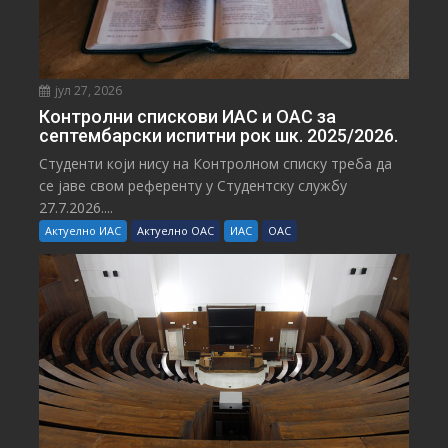
јул 27, 2026
Контролни спискови ИАС и ОАС за
септембарски испитни рок шк. 2025/2026.
Студенти који нису на Контролном списку треба да
се јаве свом референту у Студентску службу
27.7.2026....
Актуелно ИАС
Актуелно ОАС
ИАС
ОАС