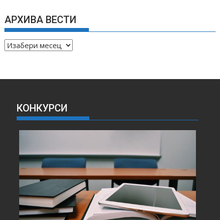
АРХИВА ВЕСТИ
А
Р
Х
И
В
А
КОНКУРСИ
В
Е
С
Т
И