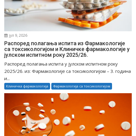
јул 9, 2026
Распоред полагања испита из Фармакологије
са токсикологијом и Клиничке фармакологије у
јулском испитном року 2025/26.
Распоред полагања испита у јулском испитном року
2025/26. из: Фармакологије са токсикологијом – 3. година
и...
Клиничка фармакологија
Фармакологија са токсикологијом