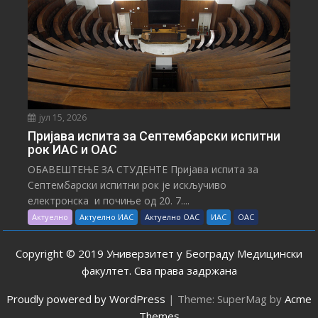
јул 15, 2026
Пријава испита за Септембарски испитни
рок ИАС и ОАС
ОБАВЕШТЕЊЕ ЗА СТУДЕНТЕ Пријава испита за
Септембарски испитни рок је искључиво
електронска и почиње од 20. 7....
Актуелно
Актуелно ИАС
Актуелно ОАС
ИАС
ОАС
Copyright © 2019 Универзитет у Београду Медицински
факултет. Сва права задржана
Proudly powered by WordPress
|
Theme: SuperMag by
Acme
Themes