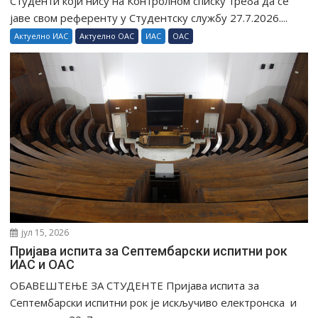
Студенти који нису на Контролном списку треба да се
јаве свом референту у Студентску службу 27.7.2026....
Актуелно ИАС
Актуелно ОАС
ИАС
ОАС
јул 15, 2026
Пријава испита за Септембарски испитни рок
ИАС и ОАС
ОБАВЕШТЕЊЕ ЗА СТУДЕНТЕ Пријава испита за
Септембарски испитни рок је искључиво електронска и