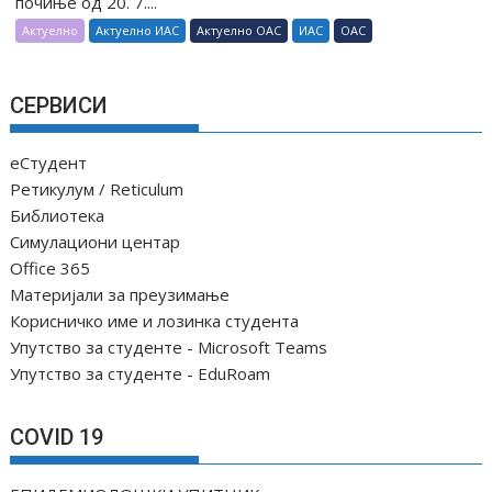
почиње од 20. 7....
Актуелно
Актуелно ИАС
Актуелно ОАС
ИАС
ОАС
СЕРВИСИ
еСтудент
Ретикулум / Reticulum
Библиотека
Симулациони центар
Office 365
Материјали за преузимање
Корисничко име и лозинка студента
Упутство за студенте - Microsoft Teams
Упутство за студенте - EduRoam
COVID 19