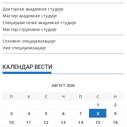
Докторске академске студије
Мастер академске студије
Специјалистичке академске студије
Мастер струковне студије
Основне специјализације
Уже специјализације
КАЛЕНДАР ВЕСТИ
АВГУСТ 2026.
П
У
С
Ч
П
С
Н
1
2
3
4
5
6
7
8
9
10
11
12
13
14
15
16