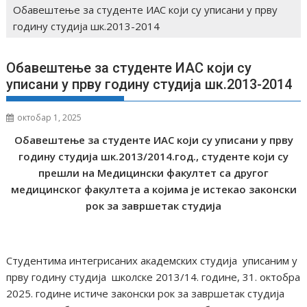
Oбавештење за студенте ИАС који су уписани у прву
годину студија шк.2013-2014
Oбавештење за студенте ИАС који су
уписани у прву годину студија шк.2013-2014
октобар 1, 2025
Oбавештење за студенте ИАС који су уписани у прву
годину студија
шк
.
2013/
20
14.
год., студенте који су
прешли на Медицински факултет са другог
медицинског факултета а којима је истекао законски
рок за завршетак студија
Студентима интегрисаних академских студија уписаним у
прву годину студија школске 2013/14. године, 31. октобра
2025. године истиче законски рок за завршетак студија