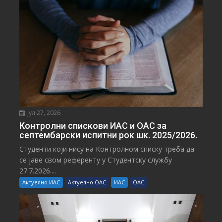
јул 27, 2026
Контролни спискови ИАС и ОАС за
септембарски испитни рок шк. 2025/2026.
Студенти који нису на Контролном списку треба да
се јаве свом референту у Студентску службу
27.7.2026....
Актуелно ИАС
Актуелно ОАС
ИАС
ОАС