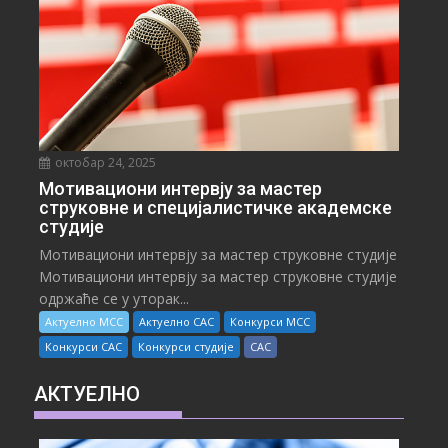
октобар 24, 2025
Мотивациони интервју за мастер
струковне и специјалистичке академске
студије
Мотивациони интервју за мастер струковне студије
Мотивациони интервју за мастер струковне студије
одржаће се у уторак...
Актуелно МСС
Актуелно САС
Конкурси МСС
Конкурси САС
Конкурси студије
САС
АКТУЕЛНО