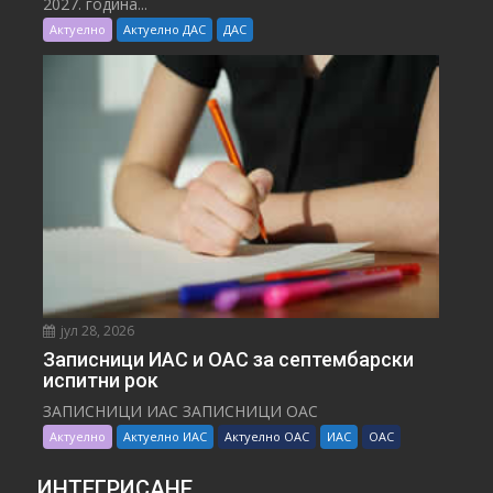
2027. година...
Актуелно
Актуелно ДАС
ДАС
јул 28, 2026
Записници ИАС и ОАС за септембарски
испитни рок
ЗАПИСНИЦИ ИАС ЗАПИСНИЦИ ОАС
Актуелно
Актуелно ИАС
Актуелно ОАС
ИАС
ОАС
ИНТЕГРИСАНЕ