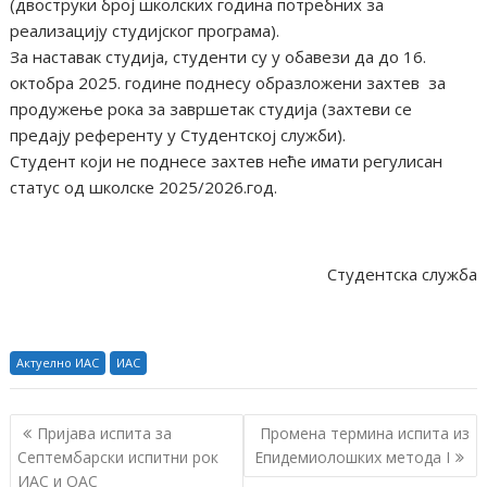
(двоструки број школских година потребних за
реализацију студијског програма).
За наставак студија, студенти су у обавези да до 16.
октобра 2025. године поднесу образложени захтев за
продужење рока за завршетак студија (захтеви се
предају референту у Студентској служби).
Студент који не поднесе захтев неће имати регулисан
статус од школске 2025/2026.год.
Студентска служба
Актуелно ИАС
ИАС
К
Пријава испита за
Промена термина испита из
р
Септембарски испитни рок
Епидемиолошких метода I
ИАС и ОАС