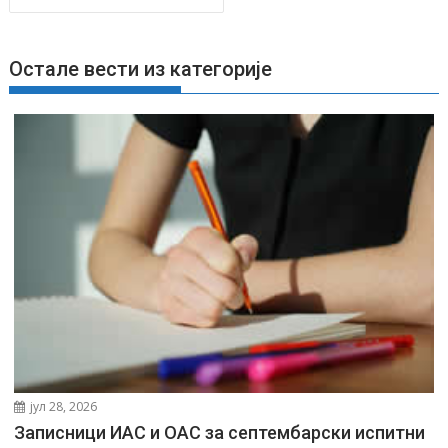
е
т
а
Остале вести из категорије
њ
е
ч
л
а
н
к
а
јул 28, 2026
Записници ИАС и ОАС за септембарски испитни