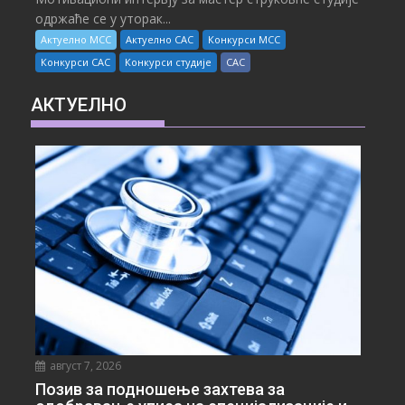
одржаће се у уторак...
Актуелно МСС
Актуелно САС
Конкурси МСС
Конкурси САС
Конкурси студије
САС
АКТУЕЛНО
август 7, 2026
Позив за подношење захтева за