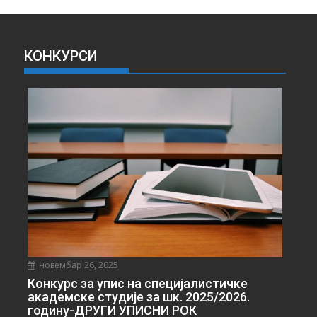
И
В
А
КОНКУРСИ
В
Е
С
Т
И
новембар 26, 2025
Конкурс за упис на специјалистичке
академске студије за шк. 2025/2026.
годину-ДРУГИ УПИСНИ РОК