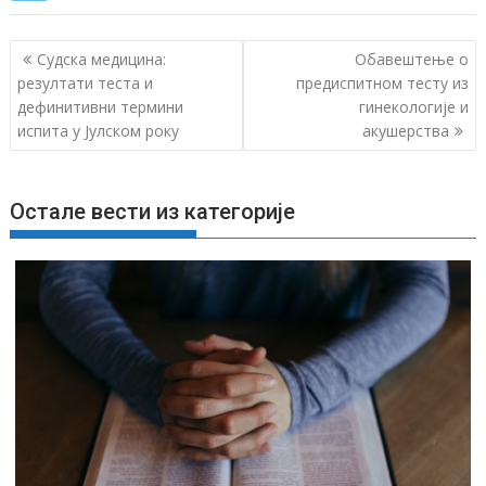
К
Судска медицина:
Обавештење о
р
резултати теста и
предиспитном тесту из
дефинитивни термини
гинекологије и
е
испита у Јулском року
акушерства
т
а
њ
Остале вести из категорије
е
ч
л
а
н
к
а