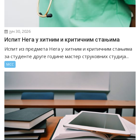
јун 30, 2026
Испит Нега у хитним и критичним стањима
Испит из предмета Нега у хитним и критичним стањима
за студенте друге године мастер струковних студија...
МСС