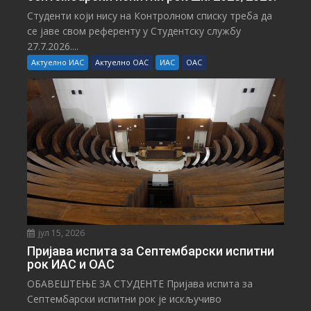
Студенти који нису на Контролном списку треба да
се јаве свом референту у Студентску службу
27.7.2026....
Актуелно ИАС
Актуелно ОАС
ИАС
ОАС
јул 15, 2026
Пријава испита за Септембарски испитни
рок ИАС и ОАС
ОБАВЕШТЕЊЕ ЗА СТУДЕНТЕ Пријава испита за
Септембарски испитни рок је искључиво