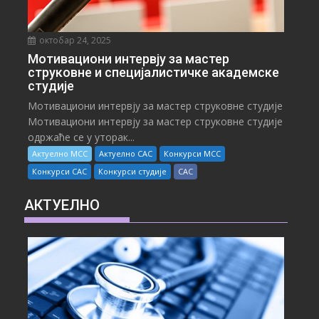
октобар 24, 2025
Мотивациони интервју за мастер
струковне и специјалистичке академске
студије
Мотивациони интервју за мастер струковне студије
Мотивациони интервју за мастер струковне студије
одржаће се у уторак...
Актуелно МСС
Актуелно САС
Конкурси МСС
Конкурси САС
Конкурси студије
САС
АКТУЕЛНО