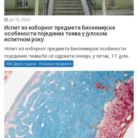
јул 15, 2026
Испит из изборног предмета Биохемијске
особености појединих ткива у јулском
испитном року
Испит из изборног предмета Биохемијске особености
појединих ткива ће се одржати онлајн, у петак, 17. јула...
ИАС Друга година - Изборни предмети