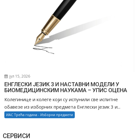
јул 15, 2026
ЕНГЛЕСКИ ЈЕЗИК 3 И НАСТАВНИ МОДЕЛИ У
БИОМЕДИЦИНСКИМ НАУКАМА – УПИС ОЦЕНА
Колегинице и колеге који су испунили све испитне
обавезе из изборних предмета Енглески језик 3 и...
ИАС Трећа година - Изборни предмети
СЕРВИСИ