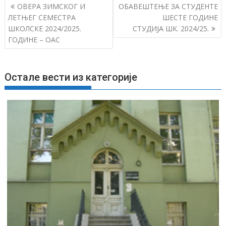
К
ОВЕРА ЗИМСКОГ И
ОБАВЕШТЕЊЕ ЗА СТУДЕНТЕ
р
ЛЕТЊЕГ СЕМЕСТРА
ШЕСТЕ ГОДИНЕ
ШКОЛСКЕ 2024/2025.
СТУДИЈА ШК. 2024/25.
е
ГОДИНЕ – ОАС
т
а
њ
Остале вести из категорије
е
ч
л
а
н
к
а