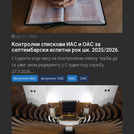
јул 27, 2026
Контролни спискови ИАС и ОАС за
септембарски испитни рок шк. 2025/2026.
Студенти који нису на Контролном списку треба да
се јаве свом референту у Студентску службу
27.7.2026....
Актуелно ИАС
Актуелно ОАС
ИАС
ОАС