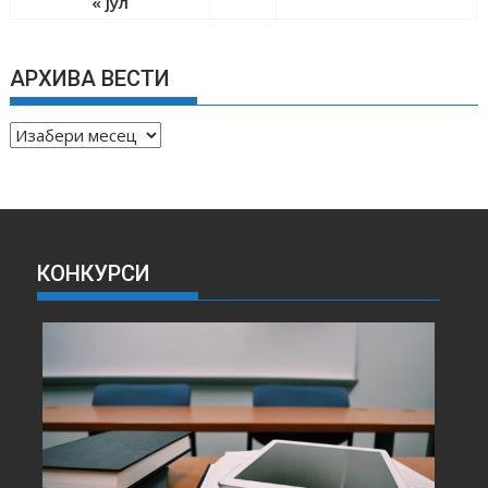
« јул
АРХИВА ВЕСТИ
А
Р
Х
И
В
А
КОНКУРСИ
В
Е
С
Т
И