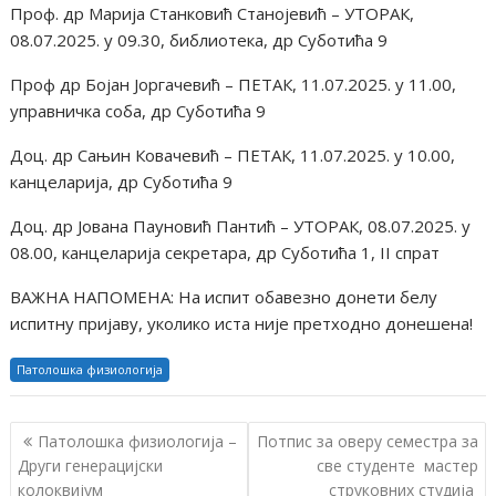
Проф. др Марија Станковић Станојевић – УТОРАК,
08.07.2025. у 09.30, библиотека, др Суботића 9
Проф др Бојан Јоргачевић – ПЕТАК, 11.07.2025. у 11.00,
управничка соба, др Суботића 9
Доц. др Сањин Ковачевић – ПЕТАК, 11.07.2025. у 10.00,
канцеларија, др Суботића 9
Доц. др Јована Пауновић Пантић – УТОРАК, 08.07.2025. у
08.00, канцеларија секретара, др Суботића 1, II спрат
ВАЖНА НАПОМЕНА: На испит обавезно донети белу
испитну пријаву, уколико иста није претходно донешена!
Патолошка физиологија
К
Патолошка физиологија –
Потпис за оверу семестра за
р
Други генерацијски
све студенте мастер
колоквијум
струковних студија