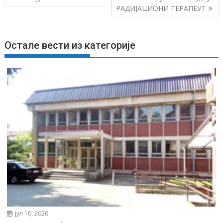
е
РАДИЈАЦИОНИ ТЕРАПЕУТ
т
а
њ
Остале вести из категорије
е
ч
л
а
н
к
а
јул 10, 2026