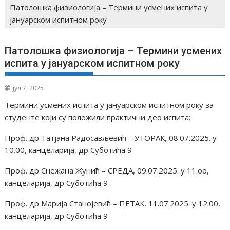
Патолошка физиологија – Термини усмених испита у
јануарском испитном року
Патолошка физиологија – Термини усмених
испита у јануарском испитном року
јул 7, 2025
Термини усмених испита у јануарском испитном року за
студенте који су положили практични део испита:
Проф. др Татјана Радосављевић – УТОРАК, 08.07.2025. у
10.00, канцеларија, др Суботића 9
Проф. др Снежана Жунић – СРЕДА, 09.07.2025. у 11.оо,
канцеларија, др Суботића 9
Проф. др Марија Станојевић – ПЕТАК, 11.07.2025. у 12.00,
канцеларија, др Суботића 9