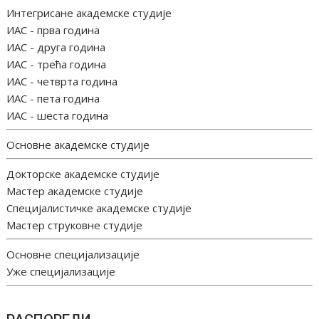
Интегрисане академске студије
ИАС - прва година
ИАС - друга година
ИАС - трећа година
ИАС - четврта година
ИАС - пета година
ИАС - шеста година
Основне академске студије
Докторске академске студије
Мастер академске студије
Специјалистичке академске студије
Мастер струковне студије
Основне специјализације
Уже специјализације