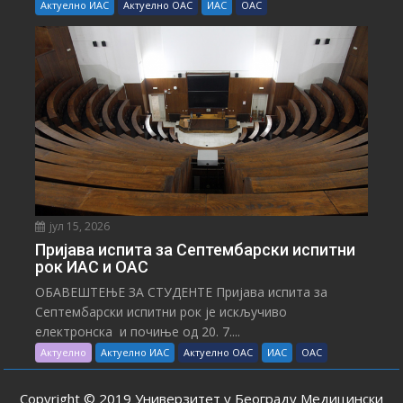
Актуелно ИАС
Актуелно ОАС
ИАС
ОАС
јул 15, 2026
Пријава испита за Септембарски испитни
рок ИАС и ОАС
ОБАВЕШТЕЊЕ ЗА СТУДЕНТЕ Пријава испита за
Септембарски испитни рок је искључиво
електронска и почиње од 20. 7....
Актуелно
Актуелно ИАС
Актуелно ОАС
ИАС
ОАС
Copyright © 2019 Универзитет у Београду Медицински