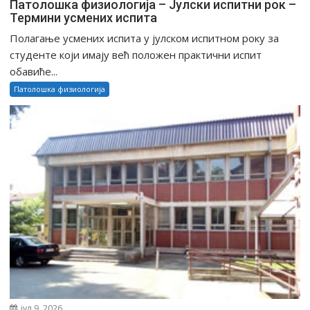
Патолошка физиологија – Јулски испитни рок –
Термини усмених испита
Полагање усмених испита у јулском испитном року за
студенте који имају већ положен практични испит
обавиће...
Патолошка физиологија
јул 9, 2026