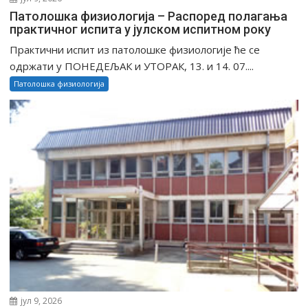
Патолошка физиологија – Распоред полагања
практичног испита у јулском испитном року
Практични испит из патолошке физиологије ће се
одржати у ПОНЕДЕЉАК и УТОРАК, 13. и 14. 07....
Патолошка физиологија
јул 9, 2026