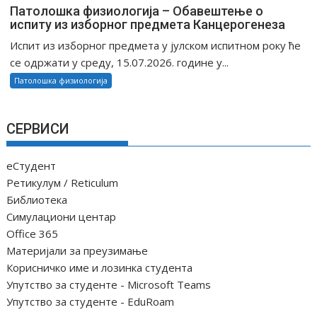
Патолошка физиологија – Обавештење о
испиту из изборног предмета Канцерогенеза
Испит из изборног предмета у јулском испитном року ће
се одржати у среду, 15.07.2026. године у...
Патолошка физиологија
СЕРВИСИ
еСтудент
Ретикулум / Reticulum
Библиотека
Симулациони центар
Office 365
Материјали за преузимање
Корисничко име и лозинка студента
Упутство за студенте - Microsoft Teams
Упутство за студенте - EduRoam