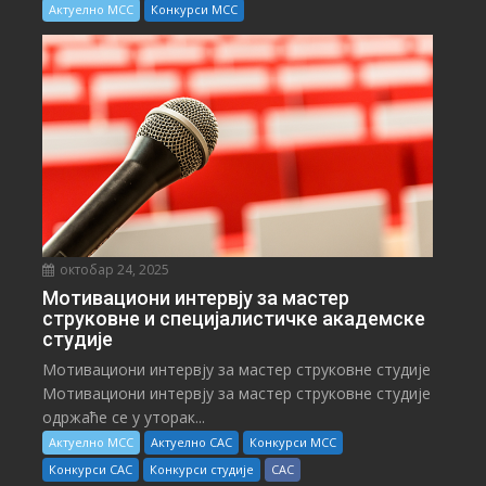
Актуелно МСС
Конкурси МСС
октобар 24, 2025
Мотивациони интервју за мастер
струковне и специјалистичке академске
студије
Мотивациони интервју за мастер струковне студије
Мотивациони интервју за мастер струковне студије
одржаће се у уторак...
Актуелно МСС
Актуелно САС
Конкурси МСС
Конкурси САС
Конкурси студије
САС