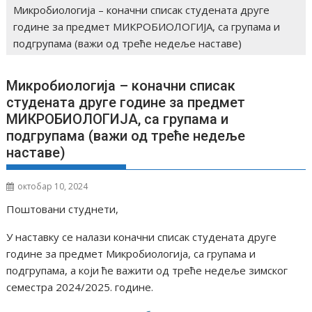
Микробиологија – коначни списак студенaта друге
године за предмет МИКРОБИОЛОГИЈА, са групама и
подгрупама (важи од треће недеље наставе)
Микробиологија – коначни списак
студенaта друге године за предмет
МИКРОБИОЛОГИЈА, са групама и
подгрупама (важи од треће недеље
наставе)
октобар 10, 2024
Поштовани студнети,
У наставку се налази коначни списак студенaта друге
године за предмет Микробиологија, са групама и
подгрупама, а који ће важити од треће недеље зимског
семестра 2024/2025. године.