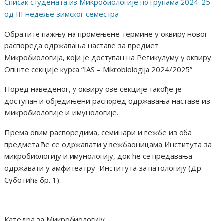
Списак студената из Микробиологије по групама 2024-25
од III недеље зимског семестра
Обратите пажњу на промењене термине у оквиру новог
распореда одржавања наставе за предмет
Микробиологија, који је доступан на Ретикулуму у оквиру
Опште секције курса “IAS – Mikrobiologija 2024/2025”
Поред наведеног, у оквиру ове секције такође је
доступан и обједињени распоред одржавања наставе из
Mикробиологије и Имунологије.
Према овим распоредима, семинари и вежбе из оба
предмета ће се одржавати у вежбаоницама Института за
микробиологију и имунологију, док ће се предавања
одржавати у амфитеатру Института за патологију (Др
Суботића бр. 1).
Катедра за Микробиологију