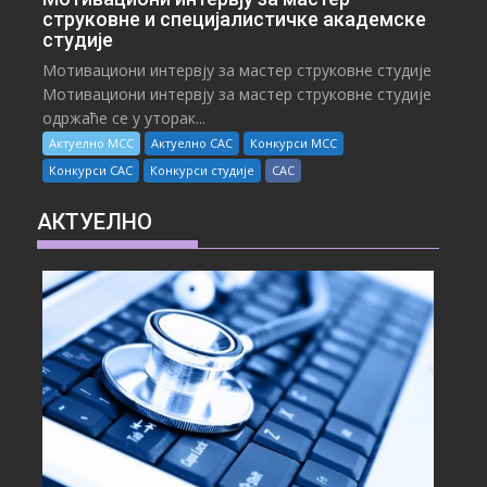
струковне и специјалистичке академске
студије
Мотивациони интервју за мастер струковне студије
Мотивациони интервју за мастер струковне студије
одржаће се у уторак...
Актуелно МСС
Актуелно САС
Конкурси МСС
Конкурси САС
Конкурси студије
САС
АКТУЕЛНО