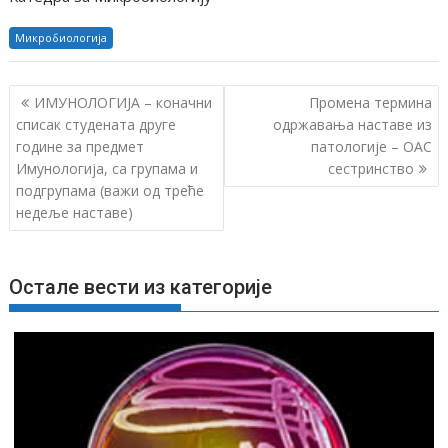
Микробиологија
К
ИМУНОЛОГИЈА – коначни
Промена термина
р
списак студенaта друге
одржавања наставе из
године за предмет
патологије – ОАС
е
Имунологија, са групама и
сестринство
т
подгрупама (важи од треће
а
недеље наставе)
њ
е
ч
Остале вести из категорије
л
а
н
к
а