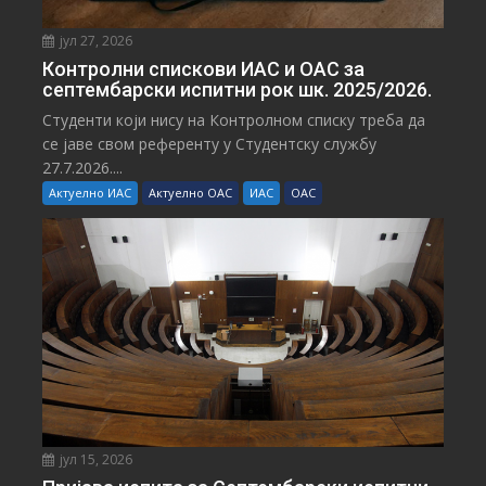
јул 27, 2026
Контролни спискови ИАС и ОАС за
септембарски испитни рок шк. 2025/2026.
Студенти који нису на Контролном списку треба да
се јаве свом референту у Студентску службу
27.7.2026....
Актуелно ИАС
Актуелно ОАС
ИАС
ОАС
јул 15, 2026