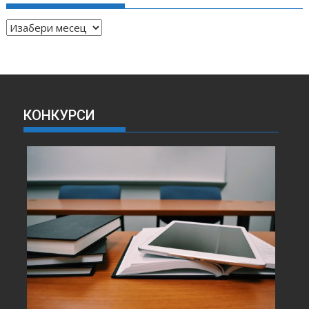
А
Р
Х
И
В
А
КОНКУРСИ
В
Е
С
Т
И