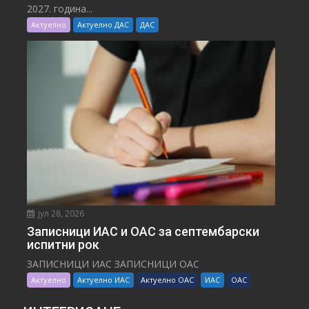
2027. година...
Актуелно
Актуелно ДАС
ДАС
јул 28, 2026
Записници ИАС и ОАС за септембарски
испитни рок
ЗАПИСНИЦИ ИАС ЗАПИСНИЦИ ОАС
Актуелно
Актуелно ИАС
Актуелно ОАС
ИАС
ОАС