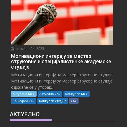
октобар 24, 2025
Мотивациони интервју за мастер
струковне и специјалистичке академске
студије
Мотивациони интервју за мастер струковне студије
Мотивациони интервју за мастер струковне студије
одржаће се у уторак...
Актуелно МСС
Актуелно САС
Конкурси МСС
Конкурси САС
Конкурси студије
САС
АКТУЕЛНО