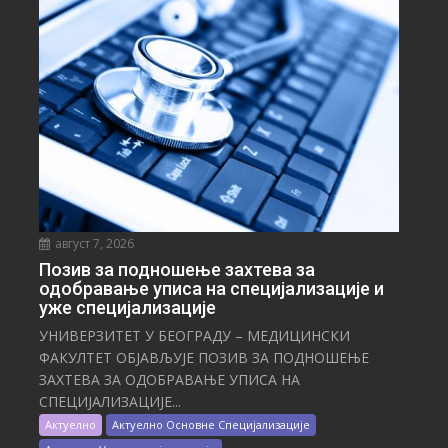
август 7, 2026
Позив за подношење захтева за
одобравање уписа на специјализације и
уже специјализације
УНИВЕРЗИТЕТ У БЕОГРАДУ – МЕДИЦИНСКИ
ФАКУЛТЕТ ОБЈАВЉУЈЕ ПОЗИВ ЗА ПОДНОШЕЊЕ
ЗАХТЕВА ЗА ОДОБРАВАЊЕ УПИСА НА
СПЕЦИЈАЛИЗАЦИЈЕ...
Актуелно
Актуелно Основне Специјализације