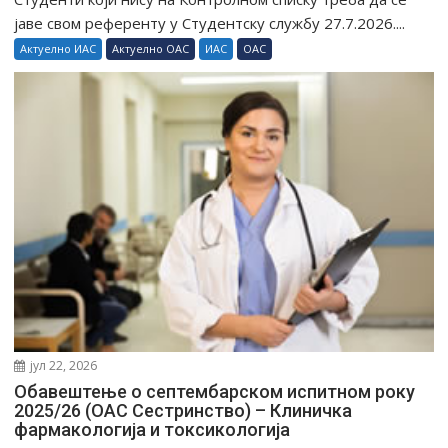
јаве свом референту у Студентску службу 27.7.2026....
Актуелно ИАС
Актуелно ОАС
ИАС
ОАС
јул 22, 2026
Обавештење о септембарском испитном року
2025/26 (ОАС Сестринство) – Клиничка
фармакологија и токсикологија