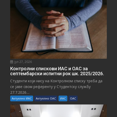
јул 27, 2026
Контролни спискови ИАС и ОАС за
септембарски испитни рок шк. 2025/2026.
Студенти који нису на Контролном списку треба да
се јаве свом референту у Студентску службу
27.7.2026....
Актуелно ИАС
Актуелно ОАС
ИАС
ОАС