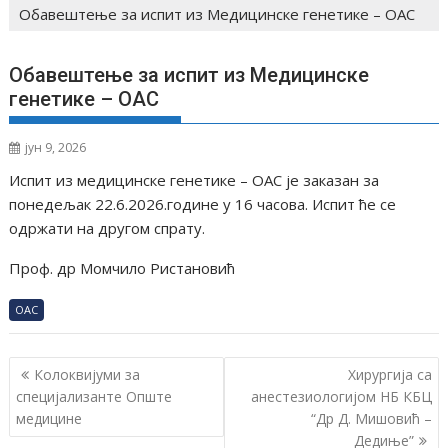
Обавештење за испит из Медицинске генетике – ОАС
Обавештење за испит из Медицинске
генетике – ОАС
јун 9, 2026
Испит из медицинске генетике – ОАС је заказан за
понедељак 22.6.2026.године у 16 часова. Испит ће се
одржати на другом спрату.
Проф. др Момчило Ристановић
ОАС
К
Колоквијуми за
Хирургија са
р
специјализанте Опште
анестезиологијом НБ КБЦ
медицине
“Др Д. Мишовић –
е
Дедиње”