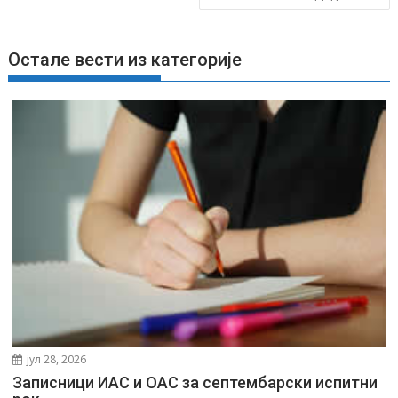
т
а
њ
Остале вести из категорије
е
ч
л
а
н
к
а
јул 28, 2026
Записници ИАС и ОАС за септембарски испитни