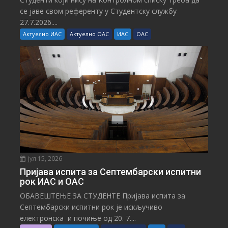
се јаве свом референту у Студентску службу
27.7.2026....
Актуелно ИАС
Актуелно ОАС
ИАС
ОАС
јул 15, 2026
Пријава испита за Септембарски испитни
рок ИАС и ОАС
ОБАВЕШТЕЊЕ ЗА СТУДЕНТЕ Пријава испита за
Септембарски испитни рок је искључиво
електронска и почиње од 20. 7....