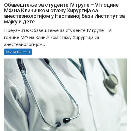
Обавештење за студенте IV групе – VI године
МФ на Клиничком стажу Хирургија са
анестезиологијом у Наставној бази Институт за
мајку и дете
Преузмите: Обавештење за студенте IV групе – VI
године МФ на Клиничком стажу Хирургија са
анестезиологијом...
Клинички стаж