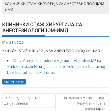
КЛИНИЧКИ СТАЖ ХИРУРГИЈА СА АНЕСТЕЗИОЛОГИЈОМ-
ИМД
КЛИНИЧКИ СТАЖ ХИРУРГИЈА СА
АНЕСТЕЗИОЛОГИЈОМ-ИМД
мај 14, 2026
KLINIČKI STAŽ HIRURGIJA SA ANESTEZIOLOGIJOM- IMD
Obaveštenje za studente V grupe- VI godine MF na
Kliničkom stažu Hirurgija sa anesteziologijom u Nastavnoj
bazi Institut za majku i dete.
Клинички стаж
К
Катедра педијатрије-
Патолошка физиологија –
р
Дечја клиника
Резултати трећег
генерацијског
е