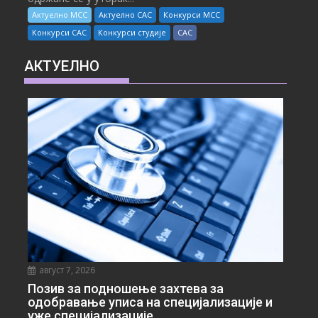
Актуелно МСС
Актуелно САС
Конкурси МСС
Конкурси САС
Конкурси студије
САС
АКТУЕЛНО
август 7, 2026
Позив за подношење захтева за
одобравање уписа на специјализације и
уже специјализације