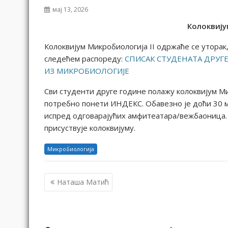
мај 13, 2026
Колоквију
Колоквијум Микробиологија II одржаће се уторак,
следећем распореду:
СПИСАК СТУДЕНАТА ДРУГ
ИЗ МИКРОБИОЛОГИЈЕ
Сви студенти друге године полажу колоквијум Ми
потребно понети ИНДЕКС. Обавезно је доћи 30 м
испред одговарајућих амфитеатара/вежбаоница. 
присуствује колоквијуму.
Микробиологија
К
Наташа Матић
р
е
т