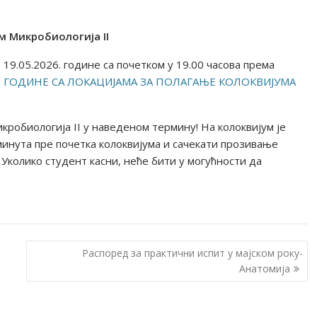
м Микробиологија II
 19.05.2026. године са почетком у 19.00 часова према
Е ГОДИНЕ СА ЛОКАЦИЈАМА ЗА ПОЛАГАЊЕ КОЛОКВИЈУМА
кробиологија II у наведеном термину! На колоквијум је
инута пре почетка колоквијума и сачекати прозивање
Уколико студент касни, неће бити у могућности да
Распоред за практични испит у мајском року-
Анатомија