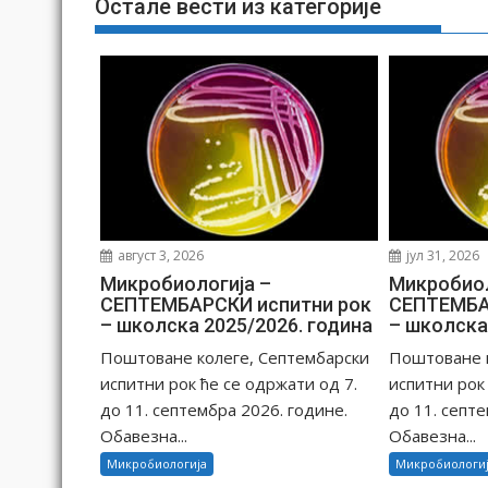
Остале вести из категорије
а
њ
е
ч
л
а
н
к
а
август 3, 2026
јул 31, 2026
Микробиологија –
Микробиол
СЕПТЕМБАРСКИ испитни рок
СЕПТЕМБА
– школска 2025/2026. година
– школска
Поштоване колеге, Септембарски
Поштоване к
испитни рок ће се одржати од 7.
испитни рок
до 11. септембра 2026. године.
до 11. септе
Обавезна...
Обавезна...
Микробиологија
Микробиологи