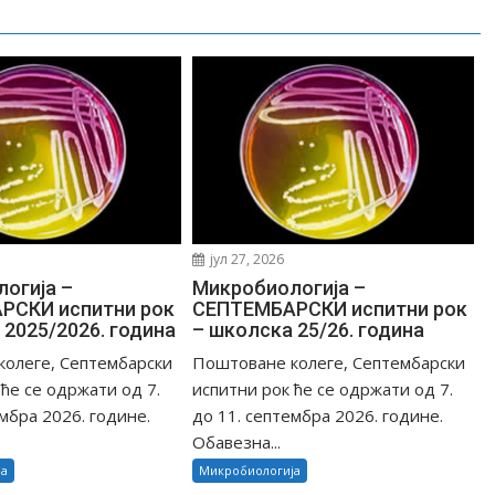
јул 27, 2026
огија –
Микробиологија –
РСКИ испитни рок
СЕПТЕМБАРСКИ испитни рок
 2025/2026. година
– школска 25/26. година
олеге, Септембарски
Поштоване колеге, Септембарски
 ће се одржати од 7.
испитни рок ће се одржати од 7.
мбра 2026. године.
до 11. септембра 2026. године.
Обавезна...
ја
Микробиологија