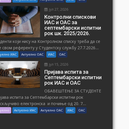
јул 27, 2026
Контролни спискови
ИАС и ОАС за
септембарски испитни
рок шк. 2025/2026.
денти који нису на Контролном списку треба да се
е свом референту у Студентску службу 27.7.2026....
туелно ИАС
Актуелно ОАС
ИАС
ОАС
јул 15, 2026
Пријава испита за
Септембарски испитни
рок ИАС и ОАС
ОБАВЕШТЕЊЕ ЗА СТУДЕНТЕ
јава испита за Септембарски испитни рок
искључиво електронска и почиње од 20. 7....
туелно
Актуелно ИАС
Актуелно ОАС
ИАС
ОАС