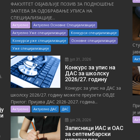
ФАКУЛТЕТ ОБЈАВЉУЈЕ ПОЗИВ ЗА ПОДНОШЕЊЕ
ЗАХТЕВА ЗА ОДОБРАВАЊЕ УПИСА НА
СПЕЦИЈАЛИЗАЦИЈЕ...
Актуелно
Актуелно Основне Специјализације
Актуелно Уже специјализације
Конкурси специјализације
Конкурси уже специјализације
Основне специјализације
Сту
Уже специјализације
јав
јул 31, 2026
Ак
Конкурс за упис на
ДАС за школску
.
2026/27. годину
Конкурс за упис на ДАС за
школску 2026/27. годину можете преузети ОВДЕ
Прилог: Пријава ДАС 2026-2027. година...
При
ју
Актуелно
Актуелно ДАС
ДАС
је 
 и
јул 28, 2026
Ак
Записници ИАС и ОАС
за септембарски
е
испитни рок