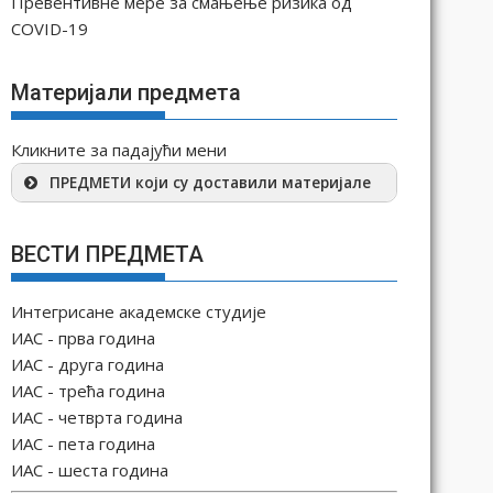
Превентивне мере за смањење ризика од
COVID-19
Материјали предмета
Кликните за падајући мени
ПРЕДМЕТИ који су доставили материјале
ВЕСТИ ПРЕДМЕТА
Интегрисане академске студије
ИАС - прва година
ИАС - друга година
ИАС - трећа година
ИАС - четврта година
ИАС - пета година
ИАС - шеста година