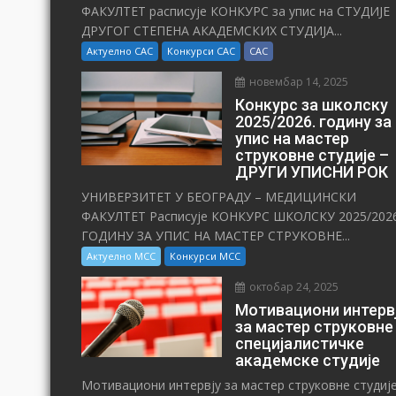
ФАКУЛТЕТ расписује КОНКУРС за упис на СТУДИЈЕ
ДРУГОГ СТЕПЕНА АКАДЕМСКИХ СТУДИЈА...
Актуелно САС
Конкурси САС
САС
новембар 14, 2025
Конкурс за школску
2025/⁠2026. годину за
упис на мастер
струковне студије –
ДРУГИ УПИСНИ РОК
УНИВЕРЗИТЕТ У БЕОГРАДУ – МЕДИЦИНСКИ
ФАКУЛТЕТ Расписује КОНКУРС ШКОЛСКУ 2025/⁠2026
ГОДИНУ ЗА УПИС НА МАСТЕР СТРУКОВНЕ...
Актуелно МСС
Конкурси МСС
октобар 24, 2025
Мотивациони интерв
за мастер струковне
специјалистичке
академске студије
Мотивациони интервју за мастер струковне студиј