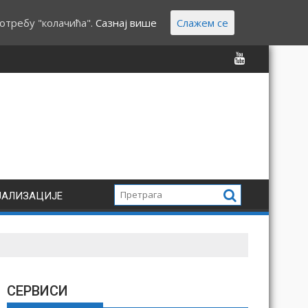
отребу "колачића".
Сазнај више
Слажем се
ЈАЛИЗАЦИЈЕ
СЕРВИСИ