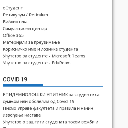
еСтудент
Ретикулум / Reticulum
Библиотека
Симулациони центар
Office 365
Материјали за преузимање
Корисничко име и лозинка студента
Упутство за студенте - Microsoft Teams
Упутство за студенте - EduRoam
COVID 19
ЕПИДЕМИОЛОШКИ УПИТНИК за студенте са
сумњом или оболелим од Covid-19
Писмо Управе факултета и правила и начин
извођења наставе
Упутство о заштити студената током вежби и