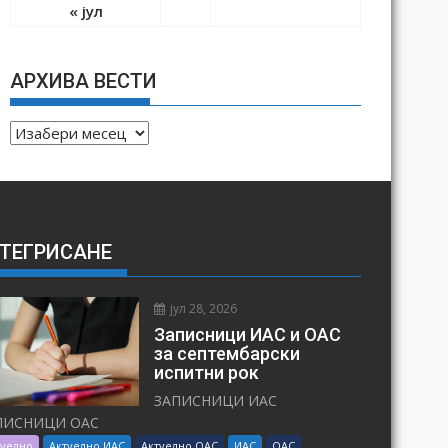
« јул
АРХИВА ВЕСТИ
А
Р
Х
И
В
ТЕГРИСАНЕ
А
В
Е
јул 28, 2026
С
Записници ИАС и ОАС
Т
за септембарски
испитни рок
И
ЗАПИСНИЦИ ИАС
ПИСНИЦИ ОАС
туелно
Актуелно ИАС
Актуелно ОАС
ИАС
ОАС