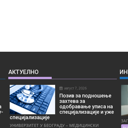
АКТУЕЛНО
ИН
август 7, 2026
Позив за подношење
захтева за
а
одобравање уписа на
у-
специјализације и уже
специјализације
ЗА
УНИВЕРЗИТЕТ У БЕОГРАДУ – МЕДИЦИНСКИ
Ак