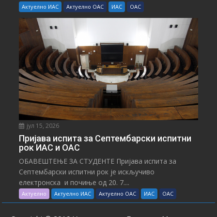
Актуелно ИАС
Актуелно ОАС
ИАС
ОАС
јул 15, 2026
Пријава испита за Септембарски испитни
рок ИАС и ОАС
ОБАВЕШТЕЊЕ ЗА СТУДЕНТЕ Пријава испита за
Септембарски испитни рок је искључиво
електронска и почиње од 20. 7....
Актуелно
Актуелно ИАС
Актуелно ОАС
ИАС
ОАС