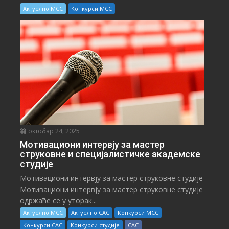
Актуелно МСС
Конкурси МСС
октобар 24, 2025
Мотивациони интервју за мастер
струковне и специјалистичке академске
студије
Мотивациони интервју за мастер струковне студије
Мотивациони интервју за мастер струковне студије
одржаће се у уторак...
Актуелно МСС
Актуелно САС
Конкурси МСС
Конкурси САС
Конкурси студије
САС