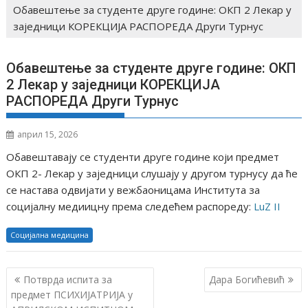
Обавештење за студенте друге године: ОКП 2 Лекар у
заједници КОРЕКЦИЈА РАСПОРЕДА Други Турнус
Обавештење за студенте друге године: ОКП
2 Лекар у заједници КОРЕКЦИЈА
РАСПОРЕДА Други Турнус
април 15, 2026
Обавештавају се студенти друге године који предмет
ОКП 2- Лекар у заједници слушају у другом турнусу да ће
се настава одвијати у вежбаоницама Института за
социјалну медиицну према следећем распореду:
LuZ II
Социјална медицина
К
Потврда испита за
Дара Богићевић
р
предмет ПСИХИЈАТРИЈА у