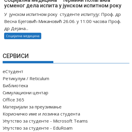
усменог дела испита у јунском испитном року
У јунском испитном року студенте испитују: Проф. др
Весна Бјеговић-Микановић 26.06. у 11:00 часова Проф.
др Дејана...
Социјална медицина
СЕРВИСИ
еСтудент
Ретикулум / Reticulum
Библиотека
Симулациони центар
Office 365
Материјали за преузимање
Корисничко име и лозинка студента
Упутство за студенте - Microsoft Teams
Упутство за студенте - EduRoam