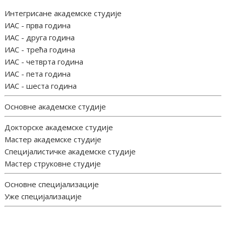
Интегрисане академске студије
ИАС - прва година
ИАС - друга година
ИАС - трећа година
ИАС - четврта година
ИАС - пета година
ИАС - шеста година
Основне академске студије
Докторске академске студије
Мастер академске студије
Специјалистичке академске студије
Мастер струковне студије
Основне специјализације
Уже специјализације