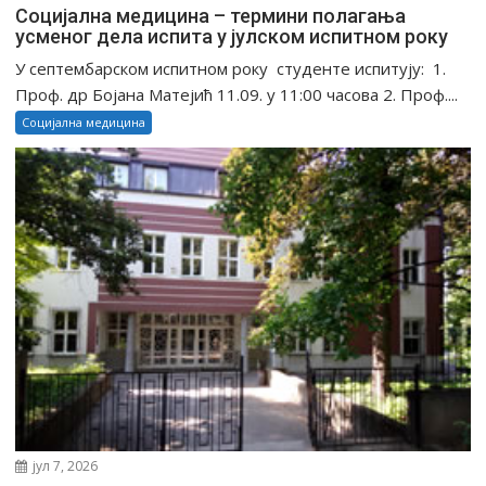
Социјална медицина – термини полагања
усменог дела испита у јулском испитном року
У септембарском испитном року студенте испитују: 1.
Проф. др Бојана Матејић 11.09. у 11:00 часова 2. Проф....
Социјална медицина
јул 7, 2026