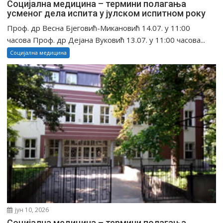
Социјална медицина – термини полагања
усменог дела испита у јулском испитном року
Проф. др Весна Бјеговић-Микановић 14.07. у 11:00
часова Проф. др Дејана Вуковић 13.07. у 11:00 часова...
Социјална медицина
јун 10, 2026
Социјална медицина – термини полагања