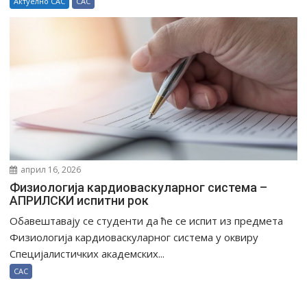
Актуелно САС
САС
април 16, 2026
Физиологија кардиоваскуларног система –
АПРИЛСКИ испитни рок
Обавештавају се студенти да ће се испит из предмета
Физиологија кардиоваскуларног система у оквиру
Специјалистичких академских...
САС