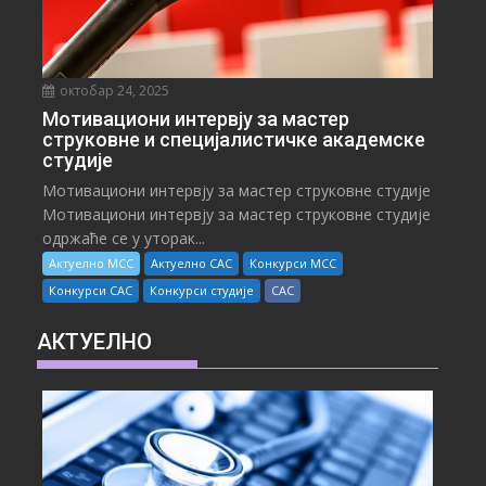
октобар 24, 2025
Мотивациони интервју за мастер
струковне и специјалистичке академске
студије
Мотивациони интервју за мастер струковне студије
Мотивациони интервју за мастер струковне студије
одржаће се у уторак...
Актуелно МСС
Актуелно САС
Конкурси МСС
Конкурси САС
Конкурси студије
САС
АКТУЕЛНО