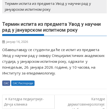
Термин испита из предмета Увод у научни рад у
јануарском испитном року
Термин испита из предмета Увод у научни
рад у јануарском испитном року
јануар 16, 2026
Обавештавају се студенти да ће се испит из предмета
Увод у научни рад у оквиру Специјалистичких академских
студија, у јануарском испитном року, одржати у
понедељак, 26. јануара 2026. године, у 10 часова, на
Институту за епидемиологију.
САС
САС Распореди
К
Катедра педијатрије-
Катедре
р
Дечја клиника
дерматовенерологије: