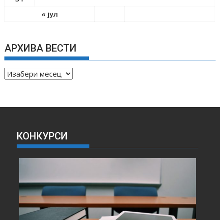
« јул
АРХИВА ВЕСТИ
А
Р
Х
И
В
А
КОНКУРСИ
В
Е
С
Т
И