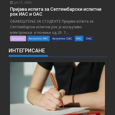
јул 15, 2026
Пријава испита за Септембарски испитни
рок ИАС и ОАС
ОБАВЕШТЕЊЕ ЗА СТУДЕНТЕ Пријава испита за
Септембарски испитни рок је искључиво
електронска и почиње од 20. 7....
Актуелно
Актуелно ИАС
Актуелно ОАС
ИАС
ОАС
ИНТЕГРИСАНЕ