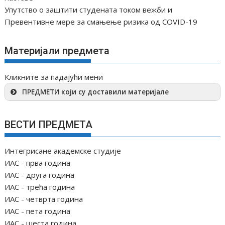
Упутство о заштити студената током вежби и
Превентивне мере за смањење ризика од COVID-19
Материјали предмета
Кликните за падајући мени
ПРЕДМЕТИ који су доставили материјале
ВЕСТИ ПРЕДМЕТА
Интегрисане академске студије
ИАС - прва година
ИАС - друга година
ИАС - трећа година
ИАС - четврта година
ИАС - пета година
ИАС - шеста година