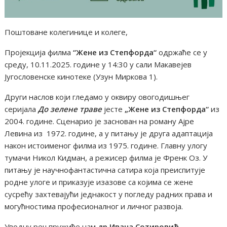
Поштоване колегинице и колеге,
Пројекција филма
“
Жене из Степфорда
“
одржаће се у
среду, 10.11.2025. године у 14:30 у сали Макавејев
Југословенске кинотеке (Узун Миркова 1).
Други наслов који гледамо у оквиру овогодишњег
серијала
До зелене траве
јесте
„
Жене из Степфорда“
из
2004. године. Сценарио је заснован на роману Ајре
Левина из 1972. године, а у питању је друга адаптација
након истоименог филма из 1975. године. Главну улогу
тумачи Никол Кидман, а режисер филма је Френк Оз. У
питању је научнофантастична сатира која преиспитује
родне улоге и приказује изазове са којима се жене
сусрећу захтевајући једнакост у погледу радних права и
могућностима професионалног и личног развоја.
Уводну реч пружиће нам
др Ивана Сотировић