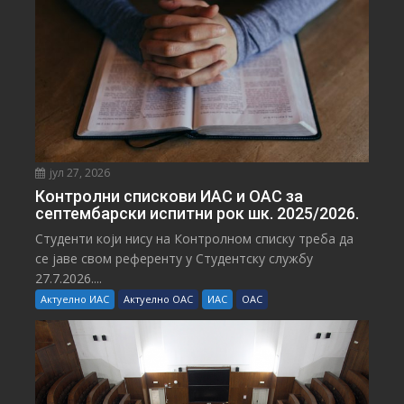
јул 27, 2026
Контролни спискови ИАС и ОАС за
септембарски испитни рок шк. 2025/2026.
Студенти који нису на Контролном списку треба да
се јаве свом референту у Студентску службу
27.7.2026....
Актуелно ИАС
Актуелно ОАС
ИАС
ОАС