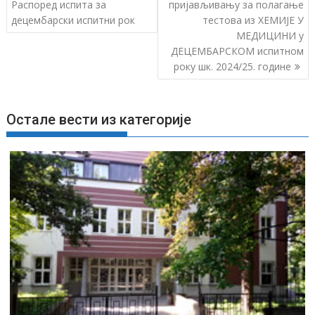
р
Распоред испита за
пријављивању за полагање
децембарски испитни рок
тестова из ХЕМИЈЕ У
е
МЕДИЦИНИ у
т
ДЕЦЕМБАРСКОМ испитном
а
року шк. 2024/25. године
њ
е
ч
Остале вести из категорије
л
а
н
к
а