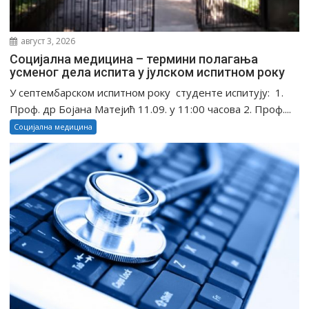
август 3, 2026
Социјална медицина – термини полагања
усменог дела испита у јулском испитном року
У септембарском испитном року студенте испитују: 1.
Проф. др Бојана Матејић 11.09. у 11:00 часова 2. Проф....
Социјална медицина