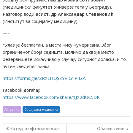
(Медицински факултет Универзитета у Београду).
Разговор води
асист. др Александар Стевановић
(Институт за социјалну медицину).
—–
*Улаз је бесплатан, а места нису нумерисана. Због
ограниченог броја седишта, молимо да своје место
резервишете искључиво у случају сигурног доласка, и то
путем следећег линка:
https://forms.gle/ZRXLHQSZYVjG1P4ZA
Facebook догађај:
https://www.facebook.com/share/1JX2dUC5DK
Актуелно
Социјална медицина
К
Катедра офталмологије-
Обавештење о