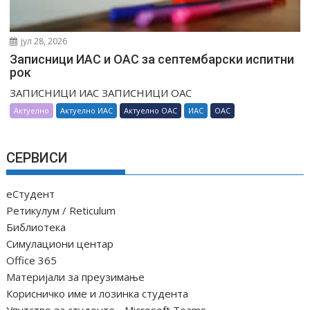
јул 28, 2026
Записници ИАС и ОАС за септембарски испитни
рок
ЗАПИСНИЦИ ИАС ЗАПИСНИЦИ ОАС
Актуелно
Актуелно ИАС
Актуелно ОАС
ИАС
ОАС
СЕРВИСИ
еСтудент
Ретикулум / Reticulum
Библиотека
Симулациони центар
Office 365
Материјали за преузимање
Корисничко име и лозинка студента
Упутство за студенте - Microsoft Teams