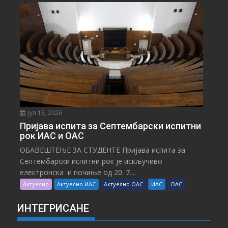
јул 15, 2026
Пријава испита за Септембарски испитни
рок ИАС и ОАС
ОБАВЕШТЕЊЕ ЗА СТУДЕНТЕ Пријава испита за
Септембарски испитни рок је искључиво
електронска и почиње од 20. 7....
Актуелно
Актуелно ИАС
Актуелно ОАС
ИАС
ОАС
ИНТЕГРИСАНЕ