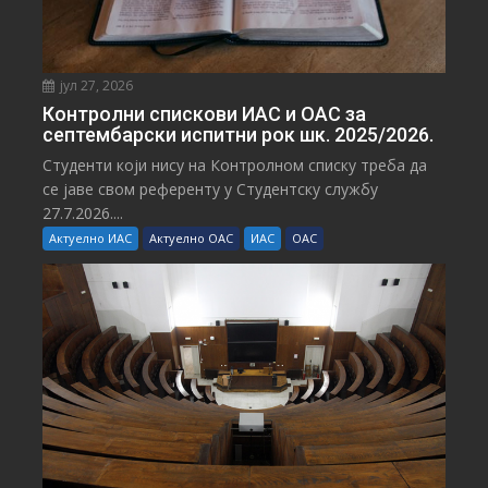
јул 27, 2026
Контролни спискови ИАС и ОАС за
септембарски испитни рок шк. 2025/2026.
Студенти који нису на Контролном списку треба да
се јаве свом референту у Студентску службу
27.7.2026....
Актуелно ИАС
Актуелно ОАС
ИАС
ОАС