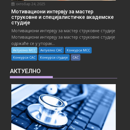
октобар 24, 2025
Мотивациони интервју за мастер
струковне и специјалистичке академске
студије
Мотивациони интервју за мастер струковне студије
Мотивациони интервју за мастер струковне студије
одржаће се у уторак...
Актуелно МСС
Актуелно САС
Конкурси МСС
Конкурси САС
Конкурси студије
САС
АКТУЕЛНО