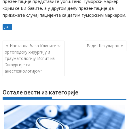
презентације представите уопштено Туморски маркер
којим се Ви бавите, а у другом делу презентације да
прикажете случај пацијента са датим туморским маркером.
ДАС
К
Наставна база Клинике за
Раде Шекуларац
р
ортопедску хирургију и
трауматологију-Испит из
е
“Хирургије са
т
анестезиологијом”
а
њ
е
Остале вести из категорије
ч
л
а
н
к