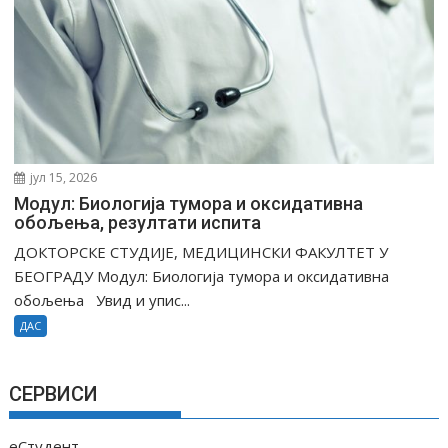
јул 15, 2026
Модул: Биологија тумора и оксидативна
обољења, резултати испитa
ДОКТОРСКЕ СТУДИЈЕ, МЕДИЦИНСКИ ФАКУЛТЕТ У
БЕОГРАДУ Модул: Биологија тумора и оксидативна
обољења Увид и упис...
ДАС
СЕРВИСИ
еСтудент