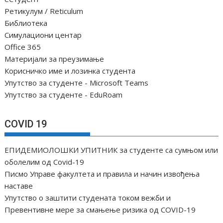
Ретикулум / Reticulum
Библиотека
Симулациони центар
Office 365
Материјали за преузимање
Корисничко име и лозинка студента
Упутство за студенте - Microsoft Teams
Упутство за студенте - EduRoam
COVID 19
ЕПИДЕМИОЛОШКИ УПИТНИК за студенте са сумњом или
оболелим од Covid-19
Писмо Управе факултета и правила и начин извођења
наставе
Упутство о заштити студената током вежби и
Превентивне мере за смањење ризика од COVID-19