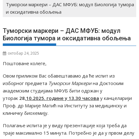
Туморски маркери – ДАС МФУБ: модул Биологија тумора
и оксидативна обољења
Туморски маркери – ДАС МФУБ: модул
Биологија тумора и оксидативна обољења
октобар 24, 2025
Поштоване колеге,
Овом приликом Вас обавештавамо да ће испит из
изборног предмета
Туморски Маркери
на Доктоским
академским студијама МФУБ бити одржан у
уторак
28
.10.2025. године у 13.30 часова
у канцеларији
Проф. др Марије Матић на Институту за медицинску и
клиничку биохемију.
Полагање испита је у виду презентације која треба да
траје максимално 15 минута. Потребно је да у првом делу