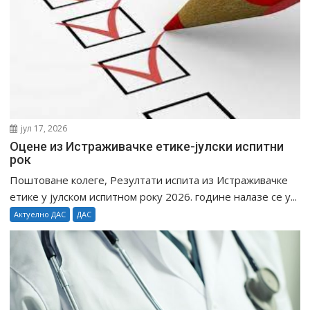
јул 17, 2026
Оцене из Истраживачке етике-јулски испитни
рок
Поштоване колеге, Резултати испита из Истраживачке
етике у јулском испитном року 2026. године налазе се у...
Актуелно ДАС
ДАС