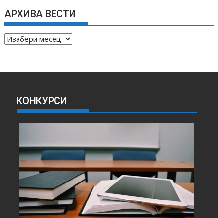
АРХИВА ВЕСТИ
А
Р
Х
И
В
А
КОНКУРСИ
В
Е
С
Т
И