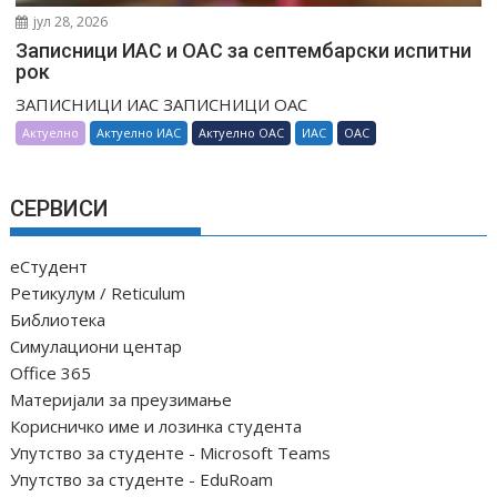
јул 28, 2026
Записници ИАС и ОАС за септембарски испитни
рок
ЗАПИСНИЦИ ИАС ЗАПИСНИЦИ ОАС
Актуелно
Актуелно ИАС
Актуелно ОАС
ИАС
ОАС
СЕРВИСИ
еСтудент
Ретикулум / Reticulum
Библиотека
Симулациони центар
Office 365
Материјали за преузимање
Корисничко име и лозинка студента
Упутство за студенте - Microsoft Teams
Упутство за студенте - EduRoam