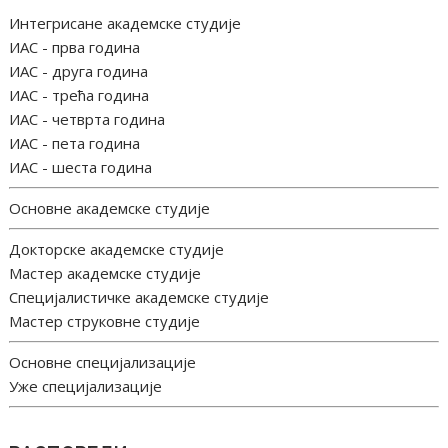
Интегрисане академске студије
ИАС - прва година
ИАС - друга година
ИАС - трећа година
ИАС - четврта година
ИАС - пета година
ИАС - шеста година
Основне академске студије
Докторске академске студије
Мастер академске студије
Специјалистичке академске студије
Мастер струковне студије
Основне специјализације
Уже специјализације