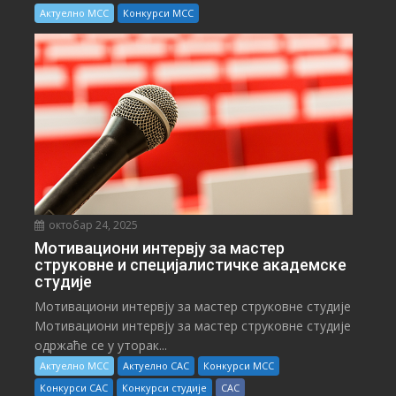
Актуелно МСС
Конкурси МСС
октобар 24, 2025
Мотивациони интервју за мастер
струковне и специјалистичке академске
студије
Мотивациони интервју за мастер струковне студије
Мотивациони интервју за мастер струковне студије
одржаће се у уторак...
Актуелно МСС
Актуелно САС
Конкурси МСС
Конкурси САС
Конкурси студије
САС