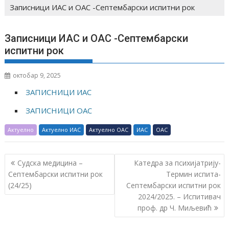
Записници ИАС и ОАС -Септембарски испитни рок
Записници ИАС и ОАС -Септембарски
испитни рок
октобар 9, 2025
ЗАПИСНИЦИ ИАС
ЗАПИСНИЦИ ОАС
Актуелно
Актуелно ИАС
Актуелно ОАС
ИАС
ОАС
К
Судска медицина –
Катедра за психијатрију-
р
Септембарски испитни рок
Термин испита-
(24/25)
Септембарски испитни рок
е
2024/2025. – Испитивач
т
проф. др Ч. Миљевић
а