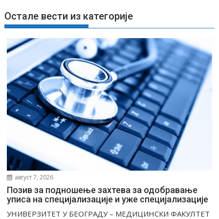
њ
е
Остале вести из категорије
ч
л
а
н
к
а
август 7, 2026
Позив за подношење захтева за одобравање
уписа на специјализације и уже специјализације
УНИВЕРЗИТЕТ У БЕОГРАДУ – МЕДИЦИНСКИ ФАКУЛТЕТ