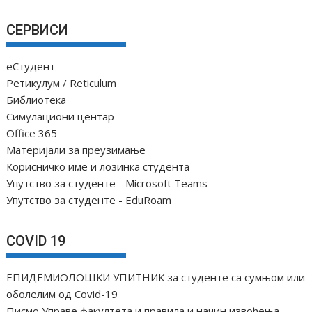
СЕРВИСИ
еСтудент
Ретикулум / Reticulum
Библиотека
Симулациони центар
Office 365
Материјали за преузимање
Корисничко име и лозинка студента
Упутство за студенте - Microsoft Teams
Упутство за студенте - EduRoam
COVID 19
ЕПИДЕМИОЛОШКИ УПИТНИК за студенте са сумњом или
оболелим од Covid-19
Писмо Управе факултета и правила и начин извођења