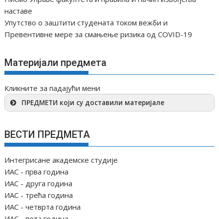
наставе
Упутство о заштити студената током вежби и
Превентивне мере за смањење ризика од COVID-19
Материјали предмета
Кликните за падајући мени
ПРЕДМЕТИ који су доставили материјале
ВЕСТИ ПРЕДМЕТА
Интегрисане академске студије
ИАС - прва година
ИАС - друга година
ИАС - трећа година
ИАС - четврта година
ИАС - пета година