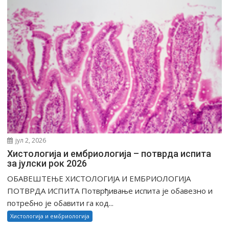
јул 2, 2026
Хистологија и ембриологија – потврда испита
за јулски рок 2026
ОБАВЕШТЕЊЕ ХИСТОЛОГИЈА И ЕМБРИОЛОГИЈА
ПОТВРДА ИСПИТА Потврђивање испита је обавезно и
потребно је обавити га код...
Хистологија и ембриологија