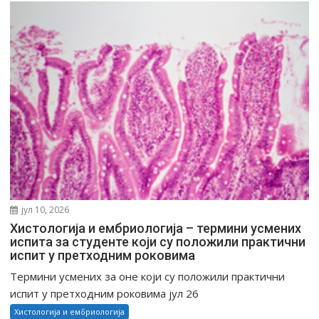
ч
л
а
н
к
а
јул 10, 2026
Хистологија и ембриологија – термини усмених
испита за студенте који су положили практични
испит у претходним роковима
Tермини усмених за оне који су положили практични
испит у претходним роковима јул 26
Хистологија и ембриологија