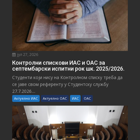
јул 27, 2026
Контролни спискови ИАС и ОАС за
септембарски испитни рок шк. 2025/2026.
Студенти који нису на Контролном списку треба да
се јаве свом референту у Студентску службу
27.7.2026....
Актуелно ИАС
Актуелно ОАС
ИАС
ОАС