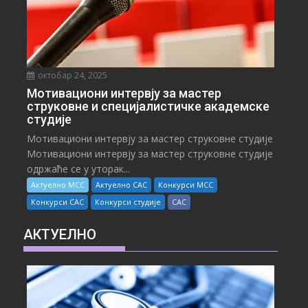
октобар 24, 2025
Мотивациони интервју за мастер
струковне и специјалистичке академске
студије
Мотивациони интервју за мастер струковне студије
Мотивациони интервју за мастер струковне студије
одржаће се у уторак...
Актуелно МСС
Актуелно САС
Конкурси МСС
Конкурси САС
Конкурси студије
САС
АКТУЕЛНО