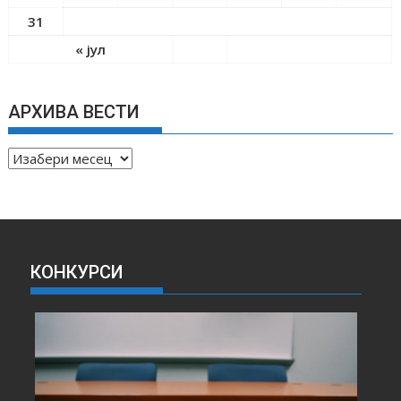
31
« јул
АРХИВА ВЕСТИ
А
Р
Х
И
В
А
КОНКУРСИ
В
Е
С
Т
И