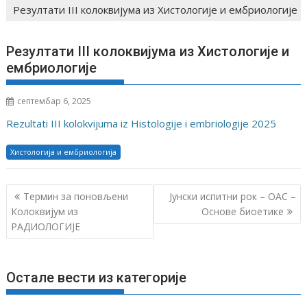
Резултати III колоквијума из Хистологије и ембриологије
Резултати III колоквијума из Хистологије и
ембриологије
септембар 6, 2025
Rezultati III kolokvijuma iz Histologije i embriologije 2025
Хистологија и ембриологија
К
Термин за поновљени
Јунски испитни рок – OAС –
р
Колоквијум из
Основе биоетике
РАДИОЛОГИЈЕ
е
т
а
Остале вести из категорије
њ
е