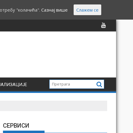
отребу "колачића".
Сазнај више
Слажем се
ЈАЛИЗАЦИЈЕ
СЕРВИСИ