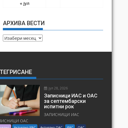
« јул
АРХИВА ВЕСТИ
А
Р
Х
И
В
ТЕГРИСАНЕ
А
В
Е
јул 28, 2026
С
Записници ИАС и ОАС
Т
за септембарски
испитни рок
И
ЗАПИСНИЦИ ИАС
ПИСНИЦИ ОАС
туелно
Актуелно ИАС
Актуелно ОАС
ИАС
ОАС