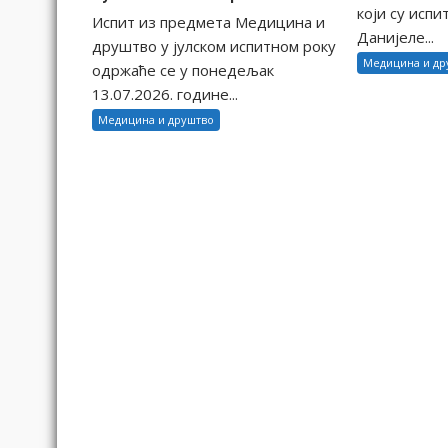
који су испи
Испит из предмета Медицина и
Данијеле...
друштво у јулском испитном року
Медицина и др
одржаће се у понедељак
13.07.2026. године...
Медицина и друштво