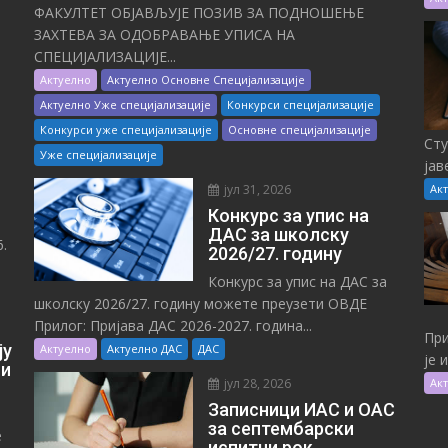
ФАКУЛТЕТ ОБЈАВЉУЈЕ ПОЗИВ ЗА ПОДНОШЕЊЕ
ЗАХТЕВА ЗА ОДОБРАВАЊЕ УПИСА НА
СПЕЦИЈАЛИЗАЦИЈЕ...
Актуелно
Актуелно Основне Специјализације
Актуелно Уже специјализације
Конкурси специјализације
Конкурси уже специјализације
Основне специјализације
Сту
Уже специјализације
јав
јул 31, 2026
Ак
Конкурс за упис на
ДАС за школску
.
2026/27. годину
Конкурс за упис на ДАС за
школску 2026/27. годину можете преузети ОВДЕ
Прилог: Пријава ДАС 2026-2027. година...
При
ју
Актуелно
Актуелно ДАС
ДАС
је 
 и
јул 28, 2026
Ак
Записници ИАС и ОАС
за септембарски
е
испитни рок