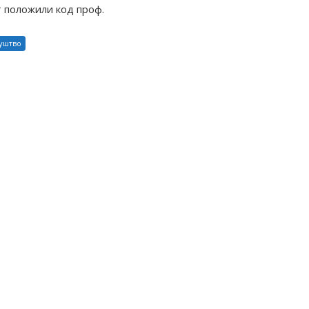
т положили код проф.
уштво