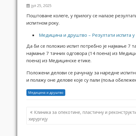
јул 25, 2025
Поштоване колеге, у прилогу се налазе резулта
испитном року.
Медицина и друштво – Резултати испита у
Да би се положио испит потребно је најмање 7 т
најмање 7 тачних одговора (14 поена) из Медици
поена) из Медицинске етике.
Положени делови се рачунају за наредне испитне
и полажу оне делове које су пали (поља обележен
Медицина и друштво
К
Клиника за опекотине, пластичну и реконструкт
р
хирургију
е
т