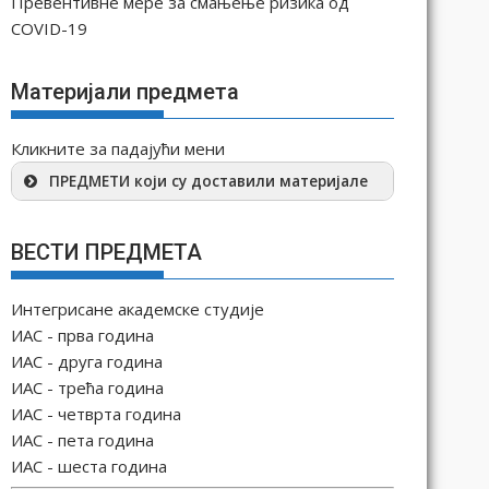
Превентивне мере за смањење ризика од
COVID-19
Материјали предмета
Кликните за падајући мени
ПРЕДМЕТИ који су доставили материјале
ВЕСТИ ПРЕДМЕТА
Интегрисане академске студије
ИАС - прва година
ИАС - друга година
ИАС - трећа година
ИАС - четврта година
ИАС - пета година
ИАС - шеста година