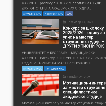
ФАКУЛТЕТ расписује КОНКУРС за упис на СТУДИЈЕ
ДРУГОГ СТЕПЕНА АКАДЕМСКИХ СТУДИЈА...
Актуелно САС
Конкурси САС
САС
новембар 14, 2025
Конкурс за школску
2025/⁠2026. годину за
упис на мастер
струковне студије –
ДРУГИ УПИСНИ РОК
УНИВЕРЗИТЕТ У БЕОГРАДУ – МЕДИЦИНСКИ
ФАКУЛТЕТ Расписује КОНКУРС ШКОЛСКУ 2025/⁠2026
ГОДИНУ ЗА УПИС НА МАСТЕР СТРУКОВНЕ...
Актуелно МСС
Конкурси МСС
октобар 24, 2025
Мотивациони интерв
за мастер струковне
специјалистичке
академске студије
Мотивациони интервју за мастер струковне студиј