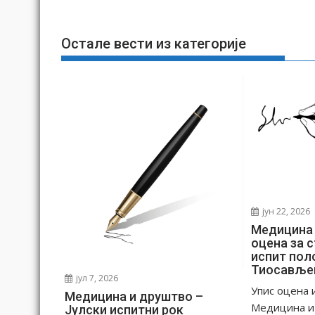
а
њ
Остале вести из категорије
е
ч
л
а
н
к
а
јун 22, 2026
Медицина 
оцена за с
испит пол
Тиосавље
јул 7, 2026
Упис оцена 
Медицина и друштво –
Медицина и
Јулски испитни рок