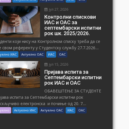
јул 27, 2026
Контролни спискови
ИАС и ОАС за
септембарски испитни
рок шк. 2025/2026.
денти који нису на Контролном списку треба да се
е свом референту у Студентску службу 27.7.2026....
туелно ИАС
Актуелно ОАС
ИАС
ОАС
јул 15, 2026
Пријава испита за
Септембарски испитни
рок ИАС и ОАС
ОБАВЕШТЕЊЕ ЗА СТУДЕНТЕ
јава испита за Септембарски испитни рок
искључиво електронска и почиње од 20. 7....
туелно
Актуелно ИАС
Актуелно ОАС
ИАС
ОАС