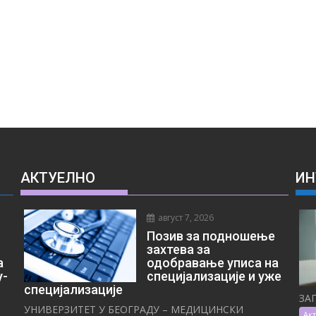
АКТУЕЛНО
ИН
август 7, 2026
Позив за подношење
захтева за
а
одобравање уписа на
у-
специјализације и уже
специјализације
ЗА
УНИВЕРЗИТЕТ У БЕОГРАДУ – МЕДИЦИНСКИ
Ак