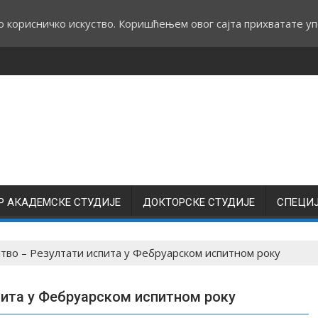
о корисничко искуство. Коришћењем овог сајта прихватате уп
Р АКАДЕМСКЕ СТУДИЈЕ
ДОКТОРСКЕ СТУДИЈЕ
СПЕЦИ
во – Резултати испита у Фебруарском испитном року
пита у Фебруарском испитном року