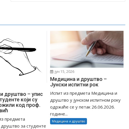
јун 15, 2026
Медицина и друштво –
Јунски испитни рок
Испит из предмета Медицина и
и друштво – упис
туденте који су
друштво у јунском испитном року
ожили код проф.
одржаће се у петак 26.06.2026.
вић
године...
из предмета
Медицина и друштво
 друштво за студенте