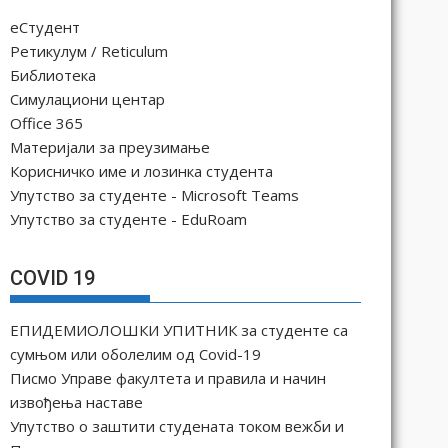
еСтудент
Ретикулум / Reticulum
Библиотека
Симулациони центар
Office 365
Материјали за преузимање
Корисничко име и лозинка студента
Упутство за студенте - Microsoft Teams
Упутство за студенте - EduRoam
COVID 19
ЕПИДЕМИОЛОШКИ УПИТНИК за студенте са
сумњом или оболелим од Covid-19
Писмо Управе факултета и правила и начин
извођења наставе
Упутство о заштити студената током вежби и