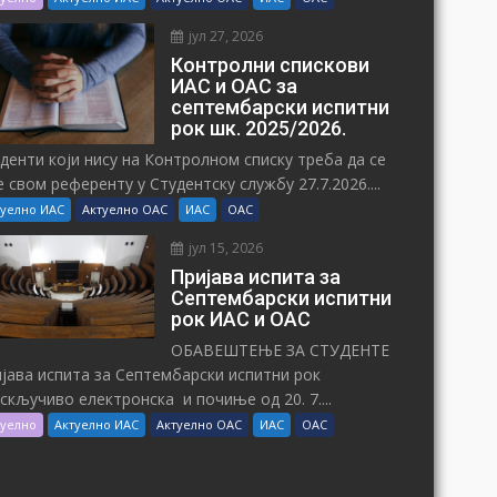
јул 27, 2026
Контролни спискови
ИАС и ОАС за
септембарски испитни
рок шк. 2025/2026.
денти који нису на Контролном списку треба да се
е свом референту у Студентску службу 27.7.2026....
туелно ИАС
Актуелно ОАС
ИАС
ОАС
јул 15, 2026
Пријава испита за
Септембарски испитни
рок ИАС и ОАС
ОБАВЕШТЕЊЕ ЗА СТУДЕНТЕ
јава испита за Септембарски испитни рок
искључиво електронска и почиње од 20. 7....
туелно
Актуелно ИАС
Актуелно ОАС
ИАС
ОАС