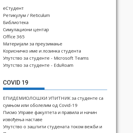
еСтудент
Ретикулум / Reticulum
Библиотека
Симулациони центар
Office 365
Материјали за преузимање
Корисничко име и лозинка студента
Упутство за студенте - Microsoft Teams
Упутство за студенте - EduRoam
COVID 19
ЕПИДЕМИОЛОШКИ УПИТНИК за студенте са
сумњом или оболелим од Covid-19
Писмо Управе факултета и правила и начин
извођења наставе
Упутство о заштити студената током вежби и