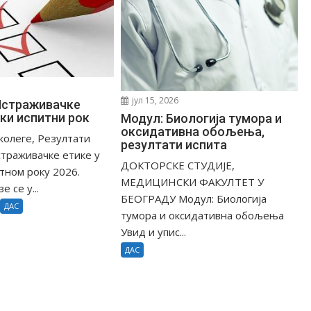
јул 15, 2026
Истраживачке
ски испитни рок
Модул: Биологија тумора и
оксидативна обољења,
олеге, Резултати
резултати испитa
страживачке етике у
ДОКТОРСКЕ СТУДИЈЕ,
итном року 2026.
МЕДИЦИНСКИ ФАКУЛТЕТ У
е се у...
БЕОГРАДУ Модул: Биологија
ДАС
тумора и оксидативна обољења
Увид и упис...
ДАС