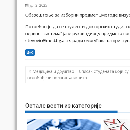
јул 3, 2025
Обавештење за изборни предмет „Методе визуе
Потребно је да се студенти докторских студија
нервног система“ јаве руководиоцу предмета про
stevovic@med.bg.ac.rs ради омогућавања приступа
ДАС
К
Медицина и друштво – Списак студената који су
р
ослобођени полагања испита
е
т
а
Остале вести из категорије
њ
е
ч