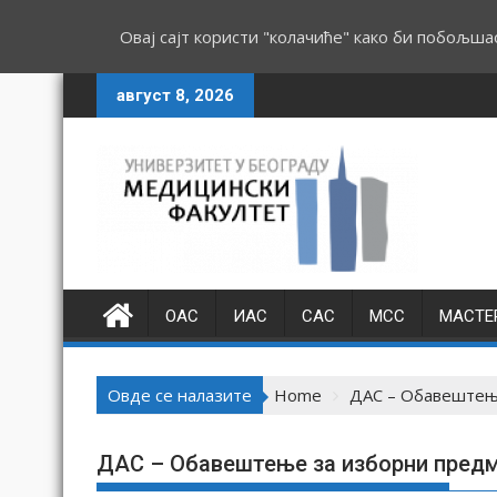
Овај сајт користи "колачиће" како би побољша
S
август 8, 2026
k
i
p
t
o
c
o
n
ОАС
ИАС
САС
МСС
МАСТЕ
t
e
n
Овде се налазите
Home
ДАС – Обавештење
t
ДАС – Обавештење за изборни предм