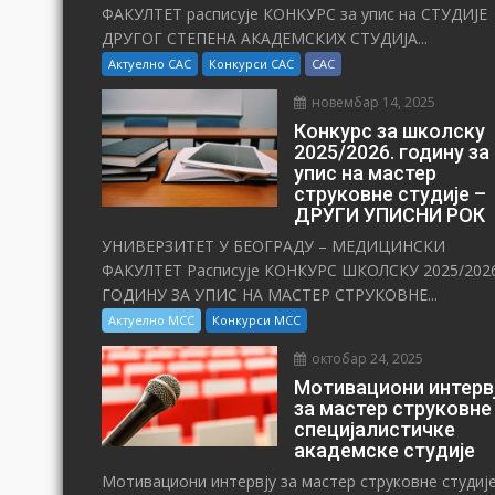
ФАКУЛТЕТ расписује КОНКУРС за упис на СТУДИЈЕ
ДРУГОГ СТЕПЕНА АКАДЕМСКИХ СТУДИЈА...
Актуелно САС
Конкурси САС
САС
новембар 14, 2025
Конкурс за школску
2025/⁠2026. годину за
упис на мастер
струковне студије –
ДРУГИ УПИСНИ РОК
УНИВЕРЗИТЕТ У БЕОГРАДУ – МЕДИЦИНСКИ
ФАКУЛТЕТ Расписује КОНКУРС ШКОЛСКУ 2025/⁠2026
ГОДИНУ ЗА УПИС НА МАСТЕР СТРУКОВНЕ...
Актуелно МСС
Конкурси МСС
октобар 24, 2025
Мотивациони интерв
за мастер струковне
специјалистичке
академске студије
Мотивациони интервју за мастер струковне студиј