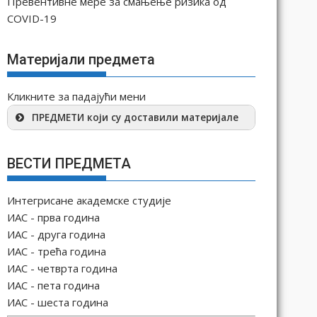
Превентивне мере за смањење ризика од
COVID-19
Материјали предмета
Кликните за падајући мени
ПРЕДМЕТИ који су доставили материјале
ВЕСТИ ПРЕДМЕТА
Интегрисане академске студије
ИАС - прва година
ИАС - друга година
ИАС - трећа година
ИАС - четврта година
ИАС - пета година
ИАС - шеста година