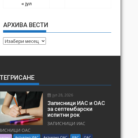
« јул
АРХИВА ВЕСТИ
А
Р
Х
И
В
ТЕГРИСАНЕ
А
В
Е
јул 28, 2026
С
Записници ИАС и ОАС
Т
за септембарски
испитни рок
И
ЗАПИСНИЦИ ИАС
ПИСНИЦИ ОАС
туелно
Актуелно ИАС
Актуелно ОАС
ИАС
ОАС