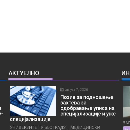
АКТУЕЛНО
ИН
август 7, 2026
Позив за подношење
захтева за
а
одобравање уписа на
у-
специјализације и уже
специјализације
ЗА
УНИВЕРЗИТЕТ У БЕОГРАДУ – МЕДИЦИНСКИ
Ак