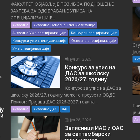
ФАКУЛТЕТ ОБЈАВЉУЈЕ ПОЗИВ ЗА ПОДНОШЕЊЕ
ЗАХТЕВА ЗА ОДОБРАВАЊЕ УПИСА НА
СПЕЦИЈАЛИЗАЦИЈЕ...
Актуелно
Актуелно Основне Специјализације
Актуелно Уже специјализације
Конкурси специјализације
Конкурси уже специјализације
Основне специјализације
Сту
Уже специјализације
јав
јул 31, 2026
Ак
Конкурс за упис на
ДАС за школску
.
2026/27. годину
Конкурс за упис на ДАС за
школску 2026/27. годину можете преузети ОВДЕ
Прилог: Пријава ДАС 2026-2027. година...
При
ју
Актуелно
Актуелно ДАС
ДАС
је 
 и
јул 28, 2026
Ак
Записници ИАС и ОАС
за септембарски
е
испитни рок