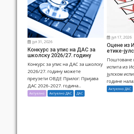
л
а
н
к
а
јул 17, 2026
јул 31, 2026
Оцене из 
Конкурс за упис на ДАС за
етике-јул
школску 2026/27. годину
Поштоване к
Конкурс за упис на ДАС за школску
испита из И
2026/27. годину можете
јулском исп
преузети ОВДЕ Прилог: Пријава
године налаз
ДАС 2026-2027. година...
Актуелно ДАС
Актуелно
Актуелно ДАС
ДАС