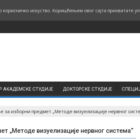
о корисничко искуство. Коришћењем овог сајта прихватате уп
Р АКАДЕМСКЕ СТУДИЈЕ
ДОКТОРСКЕ СТУДИЈЕ
СПЕЦИ
 за изборни предмет „Методе визуелизације нервног сист
ет „Методе визуелизације нервног система“