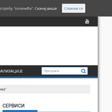
отребу "колачића".
Сазнај више
Слажем се
ЈАЛИЗАЦИЈЕ
ема“
СЕРВИСИ