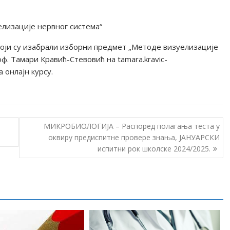
лизације нервног система“
 који су изабрали изборни предмет „Методе визуелизације
ф. Тамари Кравић-Стевовић на tamara.kravic-
 онлајн курсу.
МИКРОБИОЛОГИЈА – Распоред полагања теста у
оквиру предиспитне провере знања, ЈАНУАРСКИ
испитни рок школске 2024/2025.