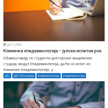
јул 7, 2026
Клиничка епидемиологија – јулски испитни рок
Обавештавају се студенти докторских академских
студија, модул Епидемиологија, да ће се испит из
Клиничке епидемиологије, у...
ДАС
ДАС Распореди
Епидемиологија
Епидемиологија