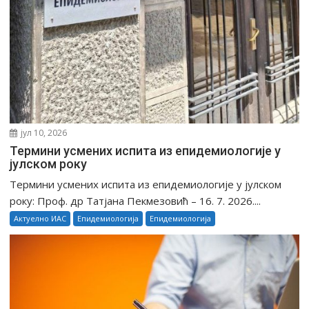
јул 10, 2026
Teрмини усмених испита из епидемиологије у
јулском року
Teрмини усмених испита из епидемиологије у јулском
року: Проф. др Татјана Пекмезовић – 16. 7. 2026....
Актуелно ИАС
Епидемиологија
Епидемиологија