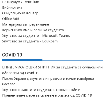
Ретикулум / Reticulum
Библиотека
Симулациони центар
Office 365
Материјали за преузимање
Корисничко име и лозинка студента
Упутство за студенте - Microsoft Teams
Упутство за студенте - EduRoam
COVID 19
ЕПИДЕМИОЛОШКИ УПИТНИК за студенте са сумњом или
оболелим од Covid-19
Писмо Управе факултета и правила и начин извођења
наставе
Упутство о заштити студената током вежби и
Превентивне мере за смањење ризика од COVID-19