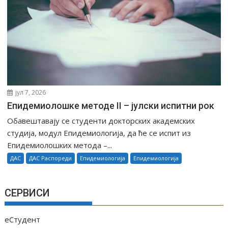
јул 7, 2026
Епидемиолошке методе II – јулски испитни рок
Обавештавају се студенти докторских академских
студија, модул Епидемиологија, да ће се испит из
Епидемиолошких метода –...
ДАС
ДАС Распореди
Епидемиологија
Епидемиологија
СЕРВИСИ
еСтудент