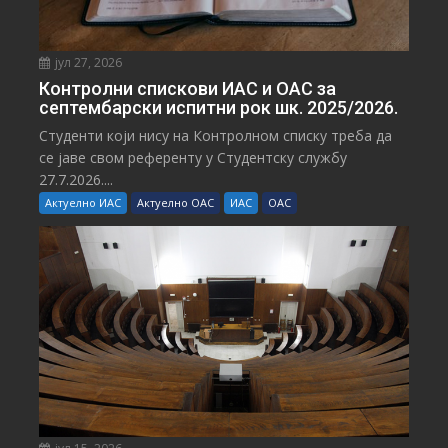
јул 27, 2026
Контролни спискови ИАС и ОАС за
септембарски испитни рок шк. 2025/2026.
Студенти који нису на Контролном списку треба да
се јаве свом референту у Студентску службу
27.7.2026....
Актуелно ИАС
Актуелно ОАС
ИАС
ОАС