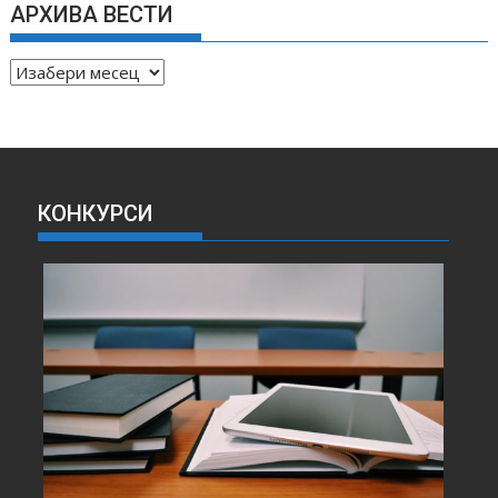
АРХИВА ВЕСТИ
А
Р
Х
И
В
А
КОНКУРСИ
В
Е
С
Т
И