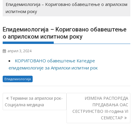
Епидемиологија – Koриговано обавештење о априлском
испитном року
Епидемиологија – Koриговано обавештење
о априлском испитном року
април 3, 2024
КОРИГОВАНО обавештење Катедре
епидемиологије за Априлски испитни рок
Епидемиологија
К
Термини за априлски рок-
ИЗМЕНА РАСПОРЕДА
р
Социјална медицна
ПРЕДАВАЊА ОАС
СЕСТРИНСТВО III-година VI
е
СЕМЕСТАР
т
а