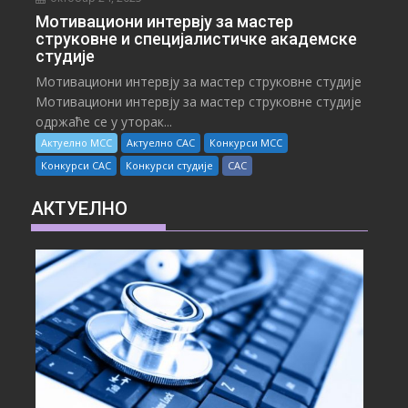
Мотивациони интервју за мастер
струковне и специјалистичке академске
студије
Мотивациони интервју за мастер струковне студије
Мотивациони интервју за мастер струковне студије
одржаће се у уторак...
Актуелно МСС
Актуелно САС
Конкурси МСС
Конкурси САС
Конкурси студије
САС
АКТУЕЛНО