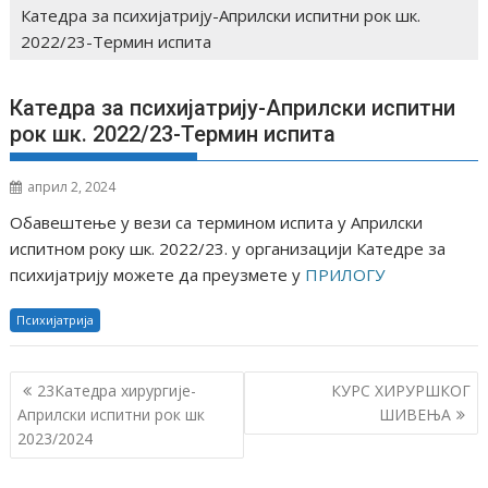
Катедра за психијатрију-Априлски испитни рок шк.
2022/23-Термин испита
Катедра за психијатрију-Априлски испитни
рок шк. 2022/23-Термин испита
април 2, 2024
Обавештење у вези са термином испита у Априлски
испитном року шк. 2022/23. у организацији Катедре за
психијатрију можете да преузмете у
ПРИЛОГУ
Психијатрија
К
23Катедра хирургије-
КУРС ХИРУРШКОГ
р
Априлски испитни рок шк
ШИВЕЊА
2023/2024
е
т