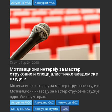
Актуелно МСС
Конкурси МСС
октобар 24, 2025
Мотивациони интервју за мастер
струковне и специјалистичке академске
студије
Мотивациони интервју за мастер струковне студије
Мотивациони интервју за мастер струковне студије
одржаће се у уторак...
Актуелно МСС
Актуелно САС
Конкурси МСС
Конкурси САС
Конкурси студије
САС