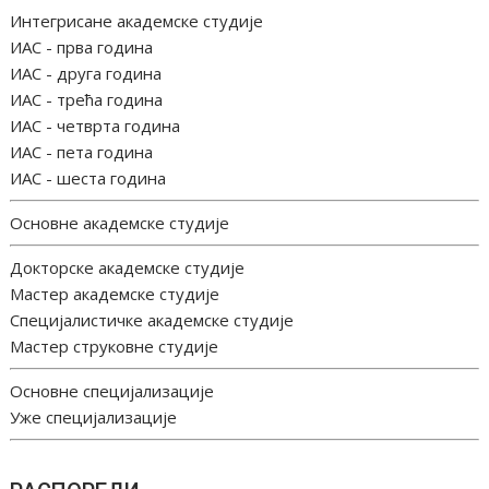
Интегрисане академске студије
ИАС - прва година
ИАС - друга година
ИАС - трећа година
ИАС - четврта година
ИАС - пета година
ИАС - шеста година
Основне академске студије
Докторске академске студије
Мастер академске студије
Специјалистичке академске студије
Мастер струковне студије
Основне специјализације
Уже специјализације