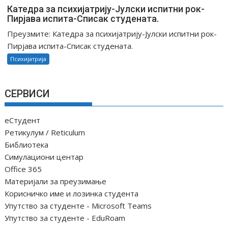
Катедра за психијатрију-Јулски испитни рок-
Пирјава испита-Списак студената.
Преузмите: Катедра за психијатрију-Јулски испитни рок-
Пирјава испита-Списак студената.
Психијатрија
СЕРВИСИ
еСтудент
Ретикулум / Reticulum
Библиотека
Симулациони центар
Office 365
Материјали за преузимање
Корисничко име и лозинка студента
Упутство за студенте - Microsoft Teams
Упутство за студенте - EduRoam