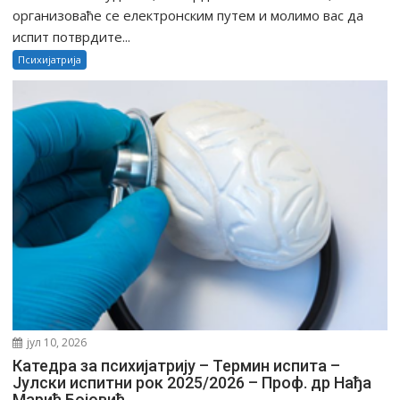
организоваће се електронским путем и молимо вас да
испит потврдите...
Психијатрија
јул 10, 2026
Катедра за психијатрију – Термин испита –
Јулски испитни рок 2025/2026 – Проф. др Нађа
Марић Бојовић