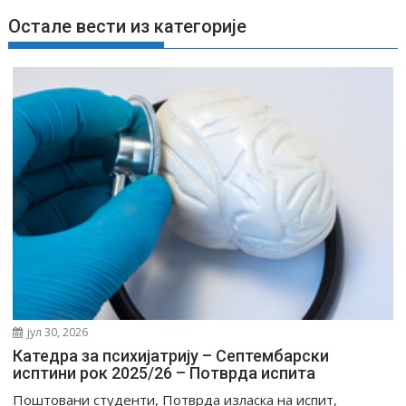
а
Остале вести из категорије
њ
е
ч
л
а
н
к
а
јул 30, 2026
Катедра за психијатрију – Септембарски
исптини рок 2025/26 – Потврда испита
Поштовани студенти, Потврда изласка на испит,