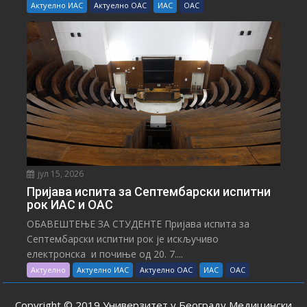
Актуелно ИАС
Актуелно ОАС
ИАС
ОАС
јул 15, 2026
Пријава испита за Септембарски испитни
рок ИАС и ОАС
ОБАВЕШТЕЊЕ ЗА СТУДЕНТЕ Пријава испита за
Септембарски испитни рок је искључиво
електронска и почиње од 20. 7....
Актуелно
Актуелно ИАС
Актуелно ОАС
ИАС
ОАС
Copyright © 2019 Универзитет у Београду Медицински