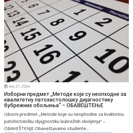
мај 27, 2026
Изборни предмет „Методе које су неопходне за
квалитетну патохистолошку дијагностику
бубрежних обољења“ – ОБАВЕШТЕЊЕ
Izborni predmet „Metode koje su neophodne za kvalitetnu
patohistološku dijagnostiku bubrežnih oboljenja“ –
OBAVEŠTENJE Obaveštavamo studente...