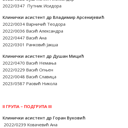
2022/0347 Путник Исидора
Клинички асистент др Владимир Арсенијевић
2022/0034 Варничић Теодора
2022/0036 Васић Александра
2022/0447 Васић Ана
2022/0301 Ранковић Јакша
Клинички асистент др Душан Мицић
2022/0470 Васић Немања
2022/0229 Васић Огњен
2022/0048 Васић Славица
2023/0587 Раовић Никола
II ГРУПА –
ПОД
Г
РУПА III
Клинички асистент др Горан Вуковић
2022/0239 Ковачевић Ана