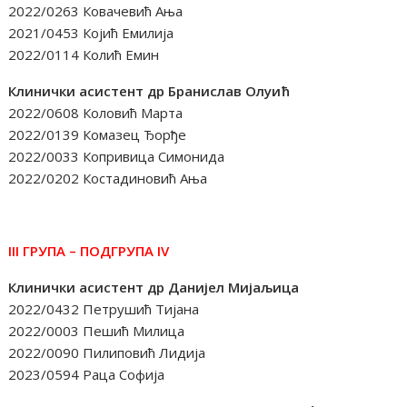
2022/0263 Ковачевић Ања
2021/0453 Којић Емилија
2022/0114 Колић Емин
Клинички асистент др Бранислав Олуић
2022/0608 Коловић Марта
2022/0139 Комазец Ђорђе
2022/0033 Копривица Симонида
2022/0202 Костадиновић Ања
III ГРУПА – ПОД
Г
РУПА IV
Клинички асистент др Данијел Мијаљица
2022/0432 Петрушић Тијана
2022/0003 Пешић Милица
2022/0090 Пилиповић Лидија
2023/0594 Раца Софија