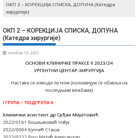
ОКП 2 – КОРЕКЦИЈА СПИСКА, ДОПУНА (Катедра
хирургије)
ОКП 2 – КОРЕКЦИЈА СПИСКА, ДОПУНА
(Катедра хирургије)
октобар 13, 2023
ОСНОВИ КЛИНИЧКЕ ПРАКСЕ
II
2023/24
УРГЕНТНИ ЦЕНТАР-ХИРУРГИЈА
Настава се изводи петком (колоквијум се обавља на
последњим вежбама)
I ГРУПА –
ПОД
Г
РУПА II
Клинички асистент др Срђан Мијатовић
2022/0161 Бошњаковић Нађа
2022/0064 Бунчић Сташа
2022/0222 Буш Матић Александар