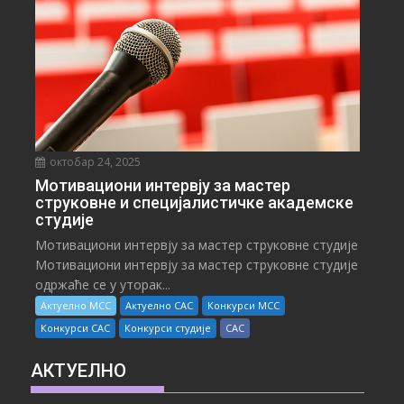
октобар 24, 2025
Мотивациони интервју за мастер
струковне и специјалистичке академске
студије
Мотивациони интервју за мастер струковне студије
Мотивациони интервју за мастер струковне студије
одржаће се у уторак...
Актуелно МСС
Актуелно САС
Конкурси МСС
Конкурси САС
Конкурси студије
САС
АКТУЕЛНО