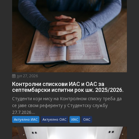
јул 27, 2026
Контролни спискови ИАС и ОАС за
септембарски испитни рок шк. 2025/2026.
Студенти који нису на Контролном списку треба да
се јаве свом референту у Студентску службу
27.7.2026....
Актуелно ИАС
Актуелно ОАС
ИАС
ОАС