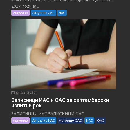
2027. година...
Актуелно
Актуелно ДАС
ДАС
јул 28, 2026
Записници ИАС и ОАС за септембарски
испитни рок
ЗАПИСНИЦИ ИАС ЗАПИСНИЦИ ОАС
Актуелно
Актуелно ИАС
Актуелно ОАС
ИАС
ОАС