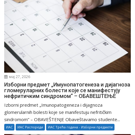
л
а
н
к
а
мај 27, 2026
Изборни предмет „Имунопатогенеза и дијагноза
гломеруларних болести које се манифестују
нефритичким синдромом” – ОБАВЕШТЕЊЕ
Izborni predmet „Imunopatogeneza i dijagnoza
glomerularnih bolesti koje se manifestuju nefritičkim
sindromom” – OBAVEŠTENJE Obaveštavamo studente...
ИАС
ИАС Распореди
ИАС Трећа година - Изборни предмети