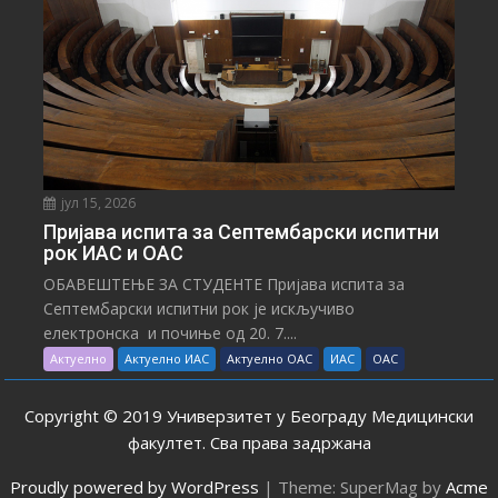
јул 15, 2026
Пријава испита за Септембарски испитни
рок ИАС и ОАС
ОБАВЕШТЕЊЕ ЗА СТУДЕНТЕ Пријава испита за
Септембарски испитни рок је искључиво
електронска и почиње од 20. 7....
Актуелно
Актуелно ИАС
Актуелно ОАС
ИАС
ОАС
Copyright © 2019 Универзитет у Београду Медицински
факултет. Сва права задржана
Proudly powered by WordPress
|
Theme: SuperMag by
Acme