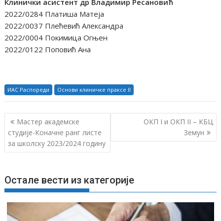
Клинички асистент др Владимир Ресановић
2022/0284 Платиша Матеја
2022/0037 Плећевић Александра
2022/0004 Покимица Огњен
2022/0122 Поповић Ана
ИАС Распореди
Основи клиничке праксе II
К
Мастер академске
ОКП I и ОКП II – КБЦ
р
студије-Коначне ранг листе
Земун
за школску 2023/2024 годину
е
т
а
Остале вести из категорије
њ
е
ч