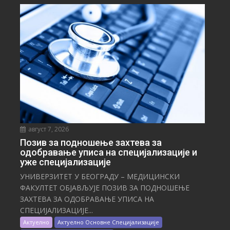
август 7, 2026
Позив за подношење захтева за
одобравање уписа на специјализације и
уже специјализације
УНИВЕРЗИТЕТ У БЕОГРАДУ – МЕДИЦИНСКИ
ФАКУЛТЕТ ОБЈАВЉУЈЕ ПОЗИВ ЗА ПОДНОШЕЊЕ
ЗАХТЕВА ЗА ОДОБРАВАЊЕ УПИСА НА
СПЕЦИЈАЛИЗАЦИЈЕ...
Актуелно
Актуелно Основне Специјализације