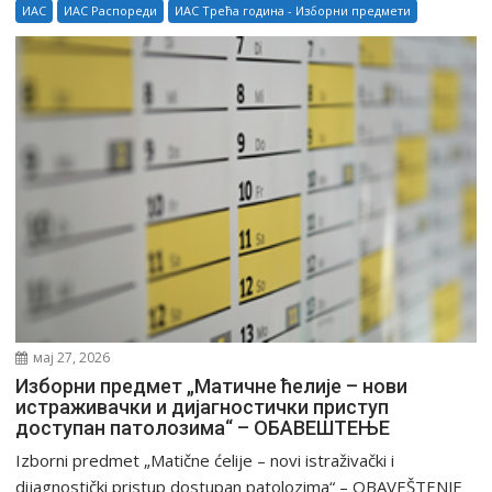
ИАС
ИАС Распореди
ИАС Трећа година - Изборни предмети
мај 27, 2026
Изборни предмет „Матичне ћелије – нови
истраживачки и дијагностички приступ
доступан патолозима“ – ОБАВЕШТЕЊЕ
Izborni predmet „Matične ćelije – novi istraživački i
dijagnostički pristup dostupan patolozima“ – OBAVEŠTENJE