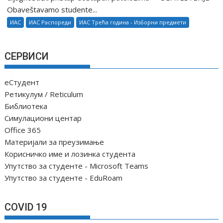
Obaveštavamo studente...
ИАС
ИАС Распореди
ИАС Трећа година - Изборни предмети
СЕРВИСИ
еСтудент
Ретикулум / Reticulum
Библиотека
Симулациони центар
Office 365
Материјали за преузимање
Корисничко име и лозинка студента
Упутство за студенте - Microsoft Teams
Упутство за студенте - EduRoam
COVID 19