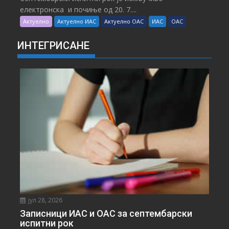
електронска и почиње од 20. 7....
Актуелно
Актуелно ИАС
Актуелно ОАС
ИАС
ОАС
ИНТЕГРИСАНЕ
јул 28, 2026
Записници ИАС и ОАС за септембарски
испитни рок