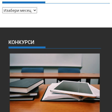
А
Р
Х
И
В
А
КОНКУРСИ
В
Е
С
Т
И