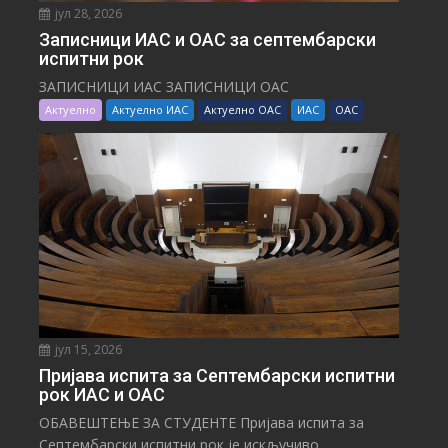
јул 28, 2026
Записници ИАС и ОАС за септембарски
испитни рок
ЗАПИСНИЦИ ИАС ЗАПИСНИЦИ ОАС
Актуелно
Актуелно ИАС
Актуелно ОАС
ИАС
ОАС
јул 15, 2026
Пријава испита за Септембарски испитни
рок ИАС и ОАС
ОБАВЕШТЕЊЕ ЗА СТУДЕНТЕ Пријава испита за
Септембарски испитни рок је искључиво