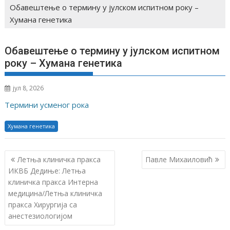
Обавештење о термину у јулском испитном року –
Хумана генетика
Обавештење о термину у јулском испитном
року – Хумана генетика
јул 8, 2026
Термини усменог рока
Хумана генетика
К
Летња клиничка пракса
Павле Михаиловић
р
ИКВБ Дедиње: Летња
клиничка пракса Интерна
е
медицина/Летња клиничка
т
пракса Хирургија са
а
анестезиологијом
њ