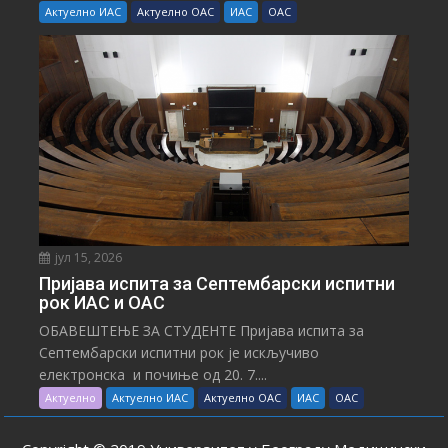
Актуелно ИАС
Актуелно ОАС
ИАС
ОАС
јул 15, 2026
Пријава испита за Септембарски испитни
рок ИАС и ОАС
ОБАВЕШТЕЊЕ ЗА СТУДЕНТЕ Пријава испита за
Септембарски испитни рок је искључиво
електронска и почиње од 20. 7....
Актуелно
Актуелно ИАС
Актуелно ОАС
ИАС
ОАС