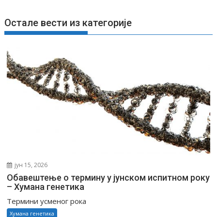
е
ч
Остале вести из категорије
л
а
н
к
а
јун 15, 2026
Обавештење о термину у јунском испитном року
– Хумана генетика
Термини усменог рока
Хумана генетика