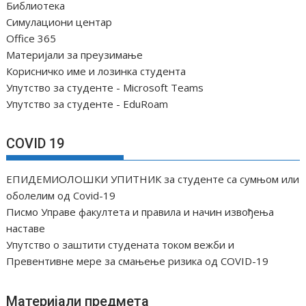
Библиотека
Симулациони центар
Office 365
Материјали за преузимање
Корисничко име и лозинка студента
Упутство за студенте - Microsoft Teams
Упутство за студенте - EduRoam
COVID 19
ЕПИДЕМИОЛОШКИ УПИТНИК за студенте са сумњом или
оболелим од Covid-19
Писмо Управе факултета и правила и начин извођења
наставе
Упутство о заштити студената током вежби и
Превентивне мере за смањење ризика од COVID-19
Материјали предмета