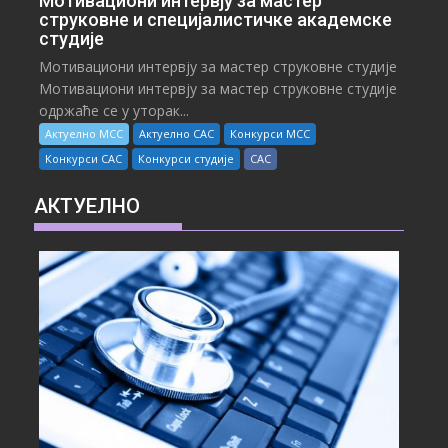
Мотивациони интервју за мастер
струковне и специјалистичке академске
студије
Мотивациони интервју за мастер струковне студије
Мотивациони интервју за мастер струковне студије
одржаће се у уторак...
Актуелно МСС
Актуелно САС
Конкурси МСС
Конкурси САС
Конкурси студије
САС
АКТУЕЛНО