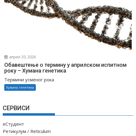
април 20, 2026
Обавештење о термину у априлском испитном
року – Хумана генетика
Термини усменог рока
Хумана генетика
СЕРВИСИ
еСтудент
Ретикулум / Reticulum