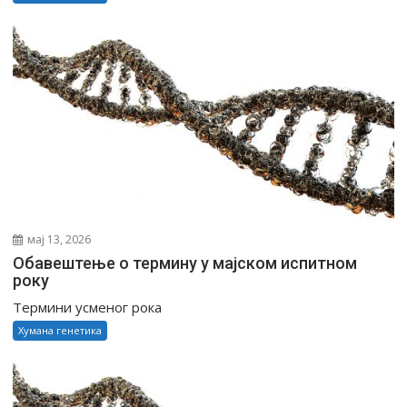
мај 13, 2026
Обавештење о термину у мајском испитном
року
Термини усменог рока
Хумана генетика