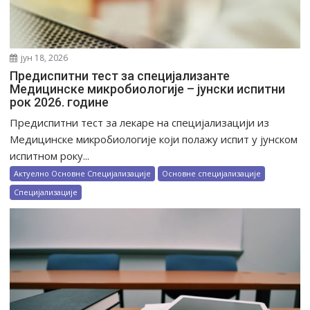
јун 18, 2026
Предиспитни тест за специјализанте
Медицинске микробиологије – jунски испитни
рок 2026. године
Предиспитни тест за лекаре на специјализацији из
Медицинске микробиологије који полажу испит у јунском
испитном року...
Актуелно Основне Специјализације
Основне специјализације
Специјализације