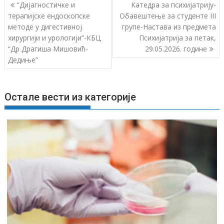
К
“Дијагностичке и
Катедра за психијатрију-
р
терапијске ендоскопске
Обавештење за студенте III
методе у дигестивној
групе-Настава из предмета
е
хирургији и урологији”-КБЦ
Психијатрија за петак,
т
“Др Драгиша Мишовић-
29.05.2026. године
а
Дедиње”
њ
е
ч
Остале вести из категорије
л
а
н
к
а