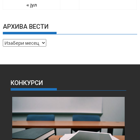
« јул
АРХИВА ВЕСТИ
А
Р
Х
И
В
А
КОНКУРСИ
В
Е
С
Т
И