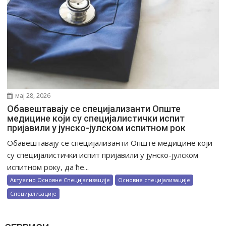
мај 28, 2026
Обавештавају се специјализанти Опште
медицине који су специјалистички испит
пријавили у јунско-јулском испитном рок
Обавештавају се специјализанти Опште медицине који
су специјалистички испит пријавили у јунско-јулском
испитном року, да ће...
Актуелно Основне Специјализације
Основне специјализације
Специјализације