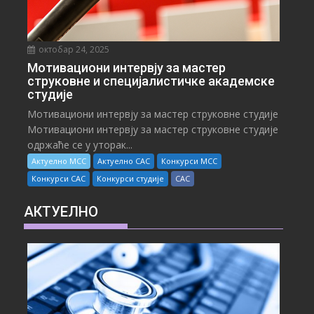
октобар 24, 2025
Мотивациони интервју за мастер
струковне и специјалистичке академске
студије
Мотивациони интервју за мастер струковне студије
Мотивациони интервју за мастер струковне студије
одржаће се у уторак...
Актуелно МСС
Актуелно САС
Конкурси МСС
Конкурси САС
Конкурси студије
САС
АКТУЕЛНО