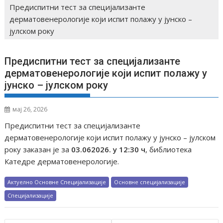
Предиспитни тест за специјализанте
дерматовенерологије који испит полажу у јунско –
јулском року
Предиспитни тест за специјализанте
дерматовенерологије који испит полажу у
јунско – јулском року
мај 26, 2026
Предиспитни тест за специјализанте
дерматовенерологије који испит полажу у јунско – јулском
року заказан је за
03.062026. у 12:30 ч
, библиотека
Катедре дерматовенерологије.
Актуелно Основне Специјализације
Основне специјализације
Специјализације