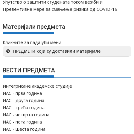
Упутство о заштити студената током вежби и
Превентивне мере за смањење ризика од COVID-19
Материјали предмета
Кликните за падајући мени
ПРЕДМЕТИ који су доставили материјале
ВЕСТИ ПРЕДМЕТА
Интегрисане академске студије
ИАС - прва година
ИАС - друга година
ИАС - трећа година
ИАС - четврта година
ИАС - пета година
ИАС - шеста година