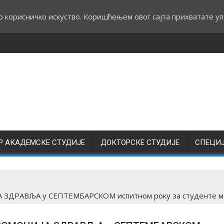
о корисничко искуство. Коришћењем овог сајта прихватате уп
Р АКАДЕМСКЕ СТУДИЈЕ
ДОКТОРСКЕ СТУДИЈЕ
СПЕЦИ
ДРАВЉА у СЕПТЕМБАРСКОМ испитном року за студенте мас