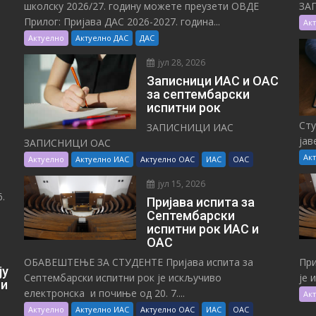
школску 2026/27. годину можете преузети ОВДЕ
ЗА
Прилог: Пријава ДАС 2026-2027. година...
Ак
Актуелно
Актуелно ДАС
ДАС
јул 28, 2026
Записници ИАС и ОАС
за септембарски
испитни рок
Сту
ЗАПИСНИЦИ ИАС
јав
ЗАПИСНИЦИ ОАС
Ак
Актуелно
Актуелно ИАС
Актуелно ОАС
ИАС
ОАС
јул 15, 2026
.
Пријава испита за
Септембарски
испитни рок ИАС и
ОАС
ОБАВЕШТЕЊЕ ЗА СТУДЕНТЕ Пријава испита за
При
ју
Септембарски испитни рок је искључиво
је 
 и
електронска и почиње од 20. 7....
Ак
Актуелно
Актуелно ИАС
Актуелно ОАС
ИАС
ОАС