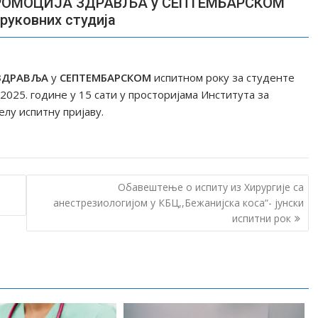
 ПРОМОЦИЈА ЗДРАВЉА у СЕПТЕМБАРСКОМ
руковних студија
 ЗДРАВЉА
у
СЕПТЕМБАРСКОМ
испитном року за студенте
2025. године у 15 сати у просторијама Института за
елу испитну пријаву.
Обавештење о испиту из Хирургије са
анестрезиологијом у КБЦ,,Бежанијска коса“- јунски
испитни рок