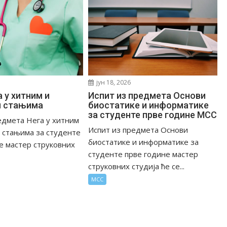
јун 18, 2026
 у хитним и
Испит из предмета Основи
м стањима
биостатике и информатике
за студенте прве године МСС
едмета Нега у хитним
Испит из предмета Основи
 стањима за студенте
биостатике и информатике за
е мастер струковних
студенте прве године мастер
струковних студија ће се...
МСС