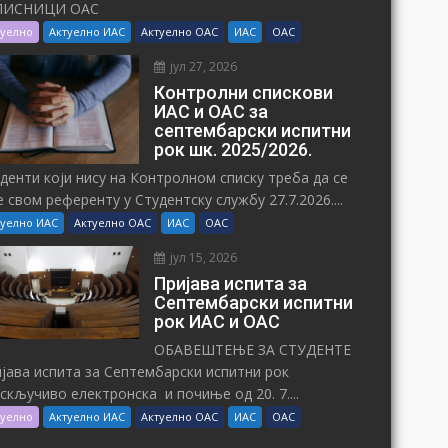
ПИСНИЦИ ОАС
туелно
Актуелно ИАС
Актуелно ОАС
ИАС
ОАС
јул 27, 2026
Контролни спискови
ИАС и ОАС за
септембарски испитни
рок шк. 2025/2026.
денти који нису на Контролном списку треба да се
е свом референту у Студентску службу 27.7.2026....
туелно ИАС
Актуелно ОАС
ИАС
ОАС
јул 15, 2026
Пријава испита за
Септембарски испитни
рок ИАС и ОАС
ОБАВЕШТЕЊЕ ЗА СТУДЕНТЕ
јава испита за Септембарски испитни рок
искључиво електронска и почиње од 20. 7....
туелно
Актуелно ИАС
Актуелно ОАС
ИАС
ОАС