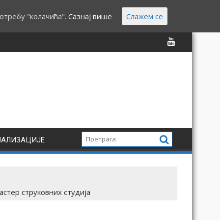
отребу "колачића".
Сазнај више
Слажем се
ЈАЛИЗАЦИЈЕ
тер струковних студија