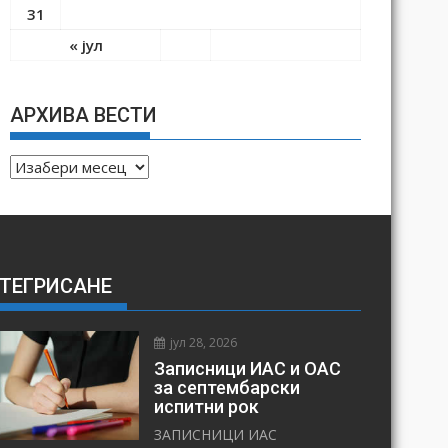
31
« јул
АРХИВА ВЕСТИ
А
Р
Х
И
В
ТЕГРИСАНЕ
А
В
Е
јул 28, 2026
С
Записници ИАС и ОАС
Т
за септембарски
испитни рок
И
ЗАПИСНИЦИ ИАС