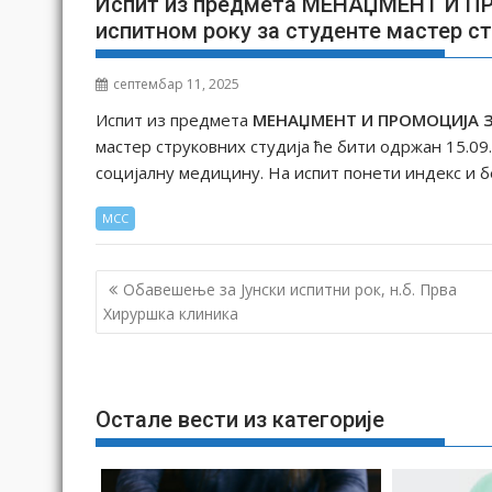
Испит из предмета МЕНАЏМЕНТ И
испитном року за студенте мастер ст
септембар 11, 2025
Испит из предмета
МЕНАЏМЕНТ И ПРОМОЦИЈА
мастер струковних студија ће бити одржан 15.09.
социјалну медицину. На испит понети индекс и б
МСС
К
Обавешење за Јунски испитни рок, н.б. Прва
р
Хируршка клиника
е
т
а
Остале вести из категорије
њ
е
ч