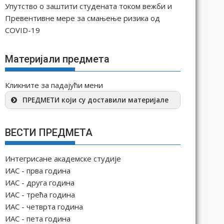
Упутство о заштити студената током вежби и
Превентивне мере за смањење ризика од
COVID-19
Материјали предмета
Кликните за падајући мени
ПРЕДМЕТИ који су доставили материјале
ВЕСТИ ПРЕДМЕТА
Интегрисане академске студије
ИАС - прва година
ИАС - друга година
ИАС - трећа година
ИАС - четврта година
ИАС - пета година