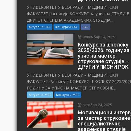
УНИВЕРЗИТЕТ У БЕОГРАДУ – МЕДИЦИНСКИ
ФАКУЛТЕТ расписује КОНКУРС за упис на СТУДИЈЕ
ДРУГОГ СТЕПЕНА АКАДЕМСКИХ СТУДИЈА...
Актуелно САС
Конкурси САС
САС
новембар 14, 2025
Конкурс за школску
2025/⁠2026. годину за
упис на мастер
струковне студије –
ДРУГИ УПИСНИ РОК
УНИВЕРЗИТЕТ У БЕОГРАДУ – МЕДИЦИНСКИ
ФАКУЛТЕТ Расписује КОНКУРС ШКОЛСКУ 2025/⁠2026
ГОДИНУ ЗА УПИС НА МАСТЕР СТРУКОВНЕ...
Актуелно МСС
Конкурси МСС
октобар 24, 2025
Мотивациони интерв
за мастер струковне
специјалистичке
академске студије