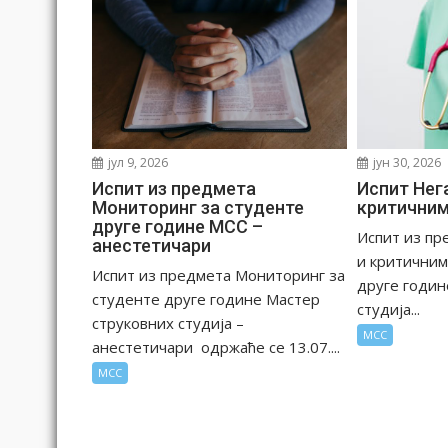
л
а
н
к
а
јун 30, 2026
јул 9, 2026
Испит Нега
Испит из предмета
критични
Мониторинг за студенте
друге године МСС –
Испит из пр
анестетичари
и критичним
Испит из предмета Мониторинг за
друге годин
студенте друге године Мастер
студија...
струковних студија –
МСС
анестетичари одржаће се 13.07....
МСС