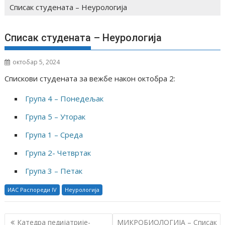
Списак студената – Неурологија
Списак студената – Неурологија
октобар 5, 2024
Спискови студената за вежбе након октобра 2:
Група 4 – Понедељак
Група 5 – Уторак
Група 1 – Среда
Група 2- Четвртак
Група 3 – Петак
ИАС Распореди IV
Неурологија
К
Катедра педијатрије-
МИКРОБИОЛОГИЈА – Списак