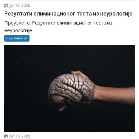
јул 13, 2026
Резултати елиминационог теста из неурологије
Преузмите: Резултати елиминационог теста из
неурологије
Неурологија
јул 10, 2026