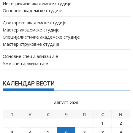
Интегрисане академске студије
Основне академске студије
Докторске академске студије
Мастер академске студије
Специјалистичке академске студије
Мастер струковне студије
Основне специјализације
Уже специјализације
КАЛЕНДАР ВЕСТИ
АВГУСТ 2026.
П
У
С
Ч
П
С
Н
1
2
3
4
5
6
7
8
9