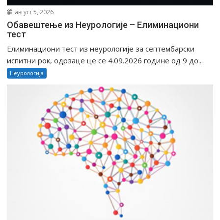
август 5, 2026
Обавештење из Неурологије – Елиминациони
тест
Елиминациони тест из неурологије за септембарски
испитни рок, одрзаце це се 4.09.2026 године од 9 до...
Неурологија