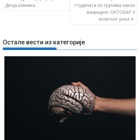
р
Дечја клиника
студената по групама након
ванредног ОКТОБАР II
е
испитног рока
т
а
њ
Остале вести из категорије
е
ч
л
а
н
к
а