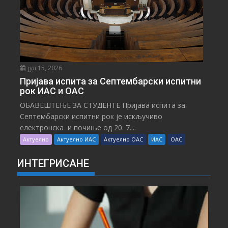
јул 15, 2026
Пријава испита за Септембарски испитни
рок ИАС и ОАС
ОБАВЕШТЕЊЕ ЗА СТУДЕНТЕ Пријава испита за
Септембарски испитни рок је искључиво
електронска и почиње од 20. 7....
Актуелно
Актуелно ИАС
Актуелно ОАС
ИАС
ОАС
ИНТЕГРИСАНЕ