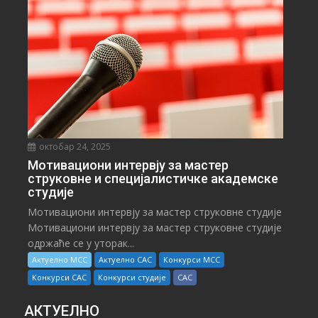
октобар 24, 2025
Мотивациони интервју за мастер
струковне и специјалистичке академске
студије
Мотивациони интервју за мастер струковне студије
Мотивациони интервју за мастер струковне студије
одржаће се у уторак...
Актуелно МСС
Актуелно САС
Конкурси МСС
Конкурси САС
Конкурси студије
САС
АКТУЕЛНО