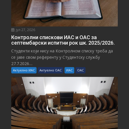
јул 27, 2026
Контролни спискови ИАС и ОАС за
септембарски испитни рок шк. 2025/2026.
Студенти који нису на Контролном списку треба да
се јаве свом референту у Студентску службу
27.7.2026....
Актуелно ИАС
Актуелно ОАС
ИАС
ОАС