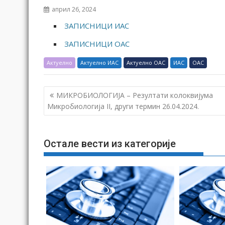
април 26, 2024
ЗАПИСНИЦИ ИАС
ЗАПИСНИЦИ ОАС
Актуелно
Актуелно ИАС
Актуелно ОАС
ИАС
ОАС
К
МИКРОБИОЛОГИЈА – Резултати колоквијума
р
Микробиологија II, други термин 26.04.2024.
е
т
Остале вести из категорије
а
њ
е
ч
л
а