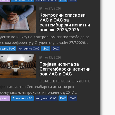
јул 27, 2026
Контролни спискови
ИАС и ОАС за
септембарски испитни
рок шк. 2025/2026.
денти који нису на Контролном списку треба да се
е свом референту у Студентску службу 27.7.2026....
туелно ИАС
Актуелно ОАС
ИАС
ОАС
јул 15, 2026
Пријава испита за
Септембарски испитни
рок ИАС и ОАС
ОБАВЕШТЕЊЕ ЗА СТУДЕНТЕ
јава испита за Септембарски испитни рок
искључиво електронска и почиње од 20. 7....
туелно
Актуелно ИАС
Актуелно ОАС
ИАС
ОАС