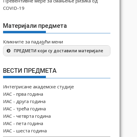
Превентивне мере за смањење ризика од
COVID-19
Материјали предмета
Кликните за падајући мени
ПРЕДМЕТИ који су доставили материјале
ВЕСТИ ПРЕДМЕТА
Интегрисане академске студије
ИАС - прва година
ИАС - друга година
ИАС - трећа година
ИАС - четврта година
ИАС - пета година
ИАС - шеста година