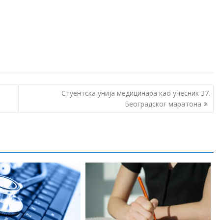
Стуентска унија медицинара као учесник 37.
Београдског маратона