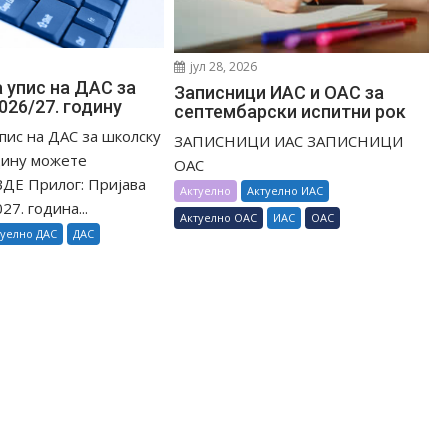
јул 28, 2026
 упис на ДАС за
Записници ИАС и ОАС за
026/27. годину
септембарски испитни рок
упис на ДАС за школску
ЗАПИСНИЦИ ИАС ЗАПИСНИЦИ
дину можете
ОАС
ДЕ Прилог: Пријава
Актуелно
Актуелно ИАС
7. година...
Актуелно ОАС
ИАС
ОАС
туелно ДАС
ДАС