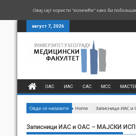
Овај сајт користи "колачиће" како би побољша
S
август 7, 2026
k
i
p
t
o
c
o
n
ОАС
ИАС
САС
МСС
МАСТЕ
t
e
n
Овде се налазите
Home
Записници ИАС и
t
Записници ИАС и ОАС – МАЈСКИ ИС