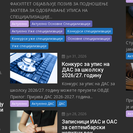
ФАКУЛТЕТ ОБЈАВЉУЈЕ ПОЗИВ ЗА ПОДНОШЕЊЕ
ЗАХТЕВА ЗА ОДОБРАВАЊЕ УПИСА НА
СПЕЦИЈАЛИЗАЦИЈЕ...
Актуелно
Актуелно Основне Специјализације
Актуелно Уже специјализације
Конкурси специјализације
Конкурси уже специјализације
Основне специјализације
Сту
Уже специјализације
јав
јул 31, 2026
Ак
Конкурс за упис на
ДАС за школску
.
2026/27. годину
Конкурс за упис на ДАС за
школску 2026/27. годину можете преузети ОВДЕ
Прилог: Пријава ДАС 2026-2027. година...
При
ју
Актуелно
Актуелно ДАС
ДАС
је 
 и
јул 28, 2026
Ак
Записници ИАС и ОАС
за септембарски
е
испитни рок