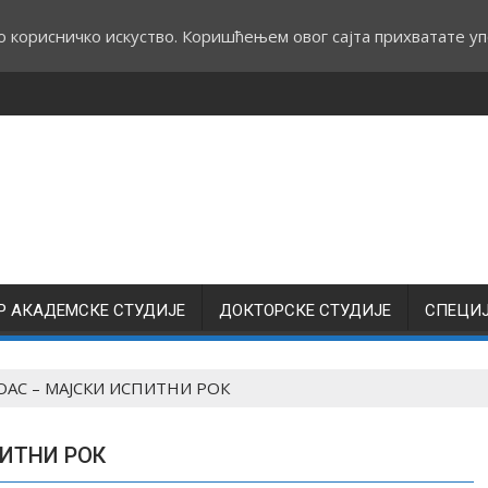
о корисничко искуство. Коришћењем овог сајта прихватате уп
Р АКАДЕМСКЕ СТУДИЈЕ
ДОКТОРСКЕ СТУДИЈЕ
СПЕЦИ
 ОАС – МАЈСКИ ИСПИТНИ РОК
ПИТНИ РОК