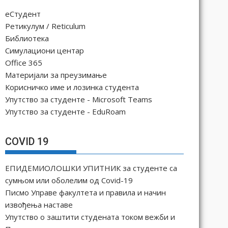
еСтудент
Ретикулум / Reticulum
Библиотека
Симулациони центар
Office 365
Материјали за преузимање
Корисничко име и лозинка студента
Упутство за студенте - Microsoft Teams
Упутство за студенте - EduRoam
COVID 19
ЕПИДЕМИОЛОШКИ УПИТНИК за студенте са
сумњом или оболелим од Covid-19
Писмо Управе факултета и правила и начин
извођења наставе
Упутство о заштити студената током вежби и