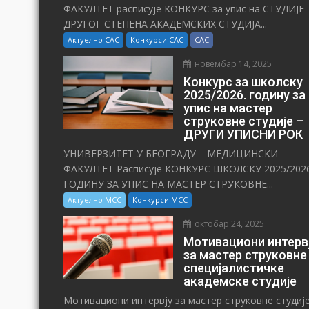
ФАКУЛТЕТ расписује КОНКУРС за упис на СТУДИЈЕ
ДРУГОГ СТЕПЕНА АКАДЕМСКИХ СТУДИЈА...
Актуелно САС
Конкурси САС
САС
новембар 14, 2025
Конкурс за школску
2025/⁠2026. годину за
упис на мастер
струковне студије –
ДРУГИ УПИСНИ РОК
УНИВЕРЗИТЕТ У БЕОГРАДУ – МЕДИЦИНСКИ
ФАКУЛТЕТ Расписује КОНКУРС ШКОЛСКУ 2025/⁠2026
ГОДИНУ ЗА УПИС НА МАСТЕР СТРУКОВНЕ...
Актуелно МСС
Конкурси МСС
октобар 24, 2025
Мотивациони интерв
за мастер струковне
специјалистичке
академске студије
Мотивациони интервју за мастер струковне студиј