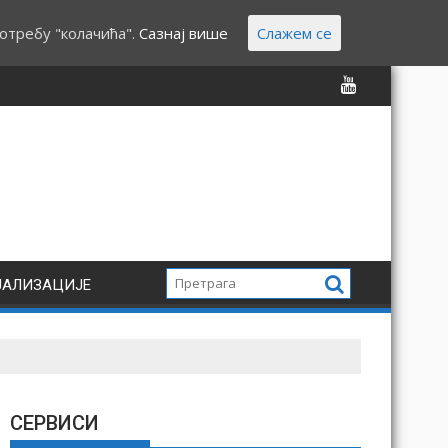
отребу "колачића".
Сазнај више
Слажем се
ЈАЛИЗАЦИЈЕ
СЕРВИСИ