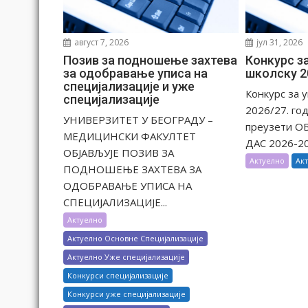
н
к
а
август 7, 2026
јул 31, 2026
Позив за подношење захтева
Конкурс за
за одобравање уписа на
школску 2
специјализације и уже
Конкурс за 
специјализације
2026/27. го
УНИВЕРЗИТЕТ У БЕОГРАДУ –
преузети ОВ
МЕДИЦИНСКИ ФАКУЛТЕТ
ДАС 2026-202
ОБЈАВЉУЈЕ ПОЗИВ ЗА
Актуелно
Ак
ПОДНОШЕЊЕ ЗАХТЕВА ЗА
ОДОБРАВАЊЕ УПИСА НА
СПЕЦИЈАЛИЗАЦИЈЕ...
Актуелно
Актуелно Основне Специјализације
Актуелно Уже специјализације
Конкурси специјализације
Конкурси уже специјализације