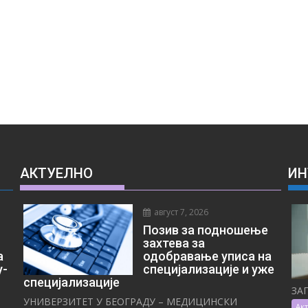
АКТУЕЛНО
ИН
август 7, 2026
Позив за подношење
захтева за
а
одобравање уписа на
у-
специјализације и уже
специјализације
ЗА
УНИВЕРЗИТЕТ У БЕОГРАДУ – МЕДИЦИНСКИ
Ак