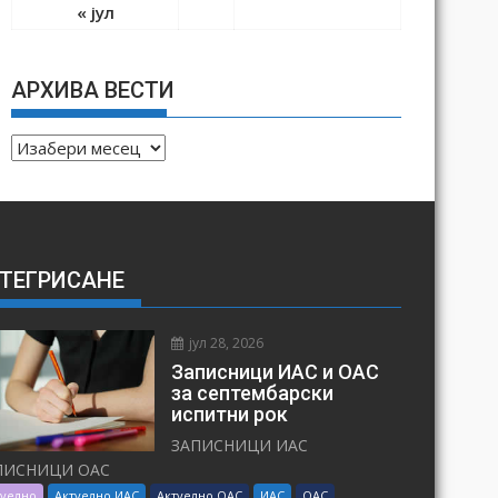
« јул
АРХИВА ВЕСТИ
А
Р
Х
И
В
ТЕГРИСАНЕ
А
В
Е
јул 28, 2026
С
Записници ИАС и ОАС
Т
за септембарски
испитни рок
И
ЗАПИСНИЦИ ИАС
ПИСНИЦИ ОАС
туелно
Актуелно ИАС
Актуелно ОАС
ИАС
ОАС