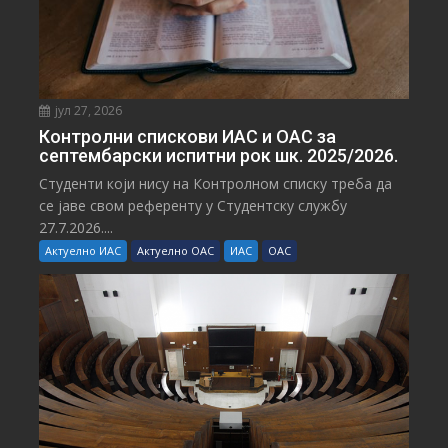
јул 27, 2026
Контролни спискови ИАС и ОАС за
септембарски испитни рок шк. 2025/2026.
Студенти који нису на Контролном списку треба да
се јаве свом референту у Студентску службу
27.7.2026....
Актуелно ИАС
Актуелно ОАС
ИАС
ОАС