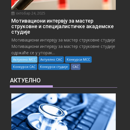
октобар 24, 2025
Мотивациони интервју за мастер
струковне и специјалистичке академске
студије
Мотивациони интервју за мастер струковне студије
Мотивациони интервју за мастер струковне студије
одржаће се у уторак...
Актуелно МСС
Актуелно САС
Конкурси МСС
Конкурси САС
Конкурси студије
САС
АКТУЕЛНО