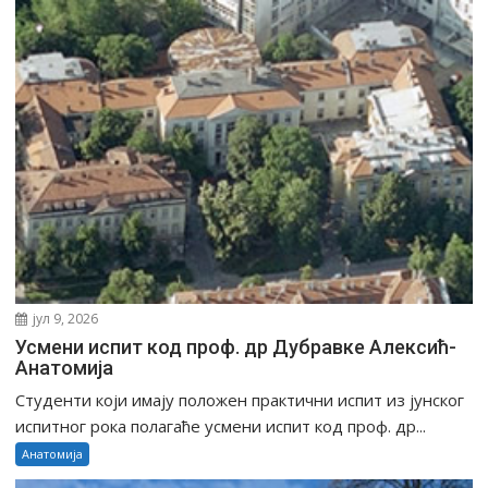
л
а
н
к
а
јул 9, 2026
Усмени испит код проф. др Дубравке Алексић-
Анатомија
Студенти који имају положен практични испит из јунског
испитног рока полагаће усмени испит код проф. др...
Анатомија