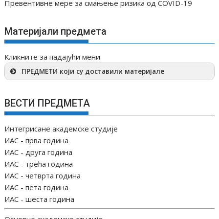
Превентивне мере за смањење ризика од COVID-19
Материјали предмета
Кликните за падајући мени
ПРЕДМЕТИ који су доставили материјале
ВЕСТИ ПРЕДМЕТА
Интегрисане академске студије
ИАС - прва година
ИАС - друга година
ИАС - трећа година
ИАС - четврта година
ИАС - пета година
ИАС - шеста година
Основне академске студије