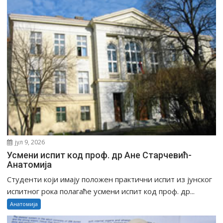
јул 9, 2026
Усмени испит код проф. др Ане Старчевић-
Анатомија
Студенти који имају положен практични испит из јунског
испитног рока полагаће усмени испит код проф. др...
Анатомија