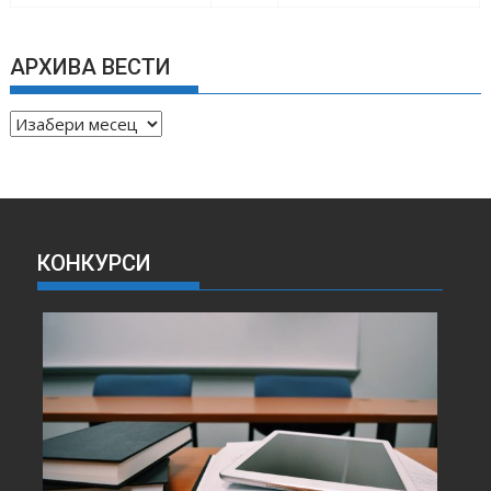
АРХИВА ВЕСТИ
А
Р
Х
И
В
А
КОНКУРСИ
В
Е
С
Т
И