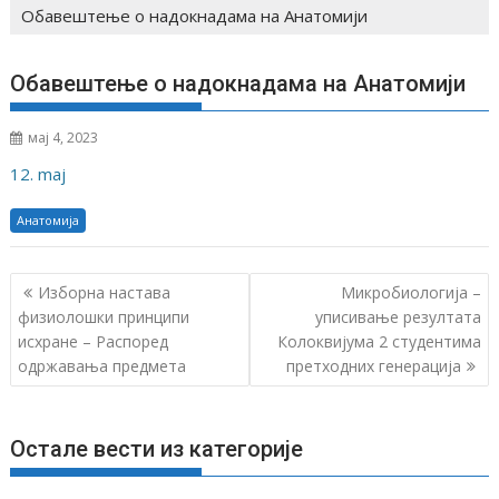
Обавештење о надокнадама на Анатомији
Обавештење о надокнадама на Анатомији
мај 4, 2023
12. maj
Анатомија
К
Изборна настава
Микробиологија –
р
физиолошки принципи
уписивање резултата
исхране – Распоред
Колоквијума 2 студентима
е
одржавања предмета
претходних генерација
т
а
њ
Остале вести из категорије
е
ч