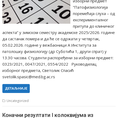
изборни предмет
“Патофизиологија
поремећаја слуха – од
експерименталног
притупа до клиничког
аспекта” у зимском семестру академске 2025/2026. године
да састанак помера и да ће се одржати у четвртак,
05.02.2026. године у вежбаоници А Института за
патолошку физиологију (др Суботића 1, други спрат) у
13.30 часова. Студенти распоређени за изборни предмет:
0323/2021, 0047/2021, 0554/2022 Руководилац
изборног предмета, Светолик Спасић
svetolik.spasic@med.bg.ac.rs
ДЕТАЉНИЈЕ
Uncategorized
Коначни резултати I колоквијума из