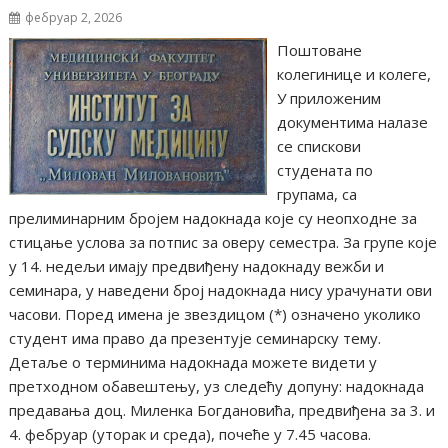
фебруар 2, 2026
Поштоване
колегинице и колеге,
У приложеним
документима налазе
се спискови
студената по
групама, са
прелиминарним бројем надокнада које су неопходне за
стицање услова за потпис за оверу семестра. За групе које
у 14. недељи имају предвиђену надокнаду вежби и
семинара, у наведени број надокнада нису урачунати ови
часови. Поред имена је звездицом (*) означено уколико
студент има право да презентује семинарску тему.
Детаље о терминима надокнада можете видети у
претходном обавештењу, уз следећу допуну: надокнада
предавања доц. Миленка Богдановића, предвиђена за 3. и
4. фебруар (уторак и среда), почеће у 7.45 часова.