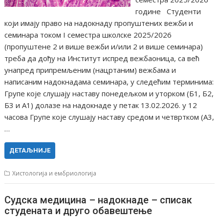
године Студенти
који имају право на надокнаду пропуштених вежби и
семинара током I семестра школске 2025/2026
(пропуштене 2 и више вежби и/или 2 и више семинара)
треба да дођу на Институт испред вежбаоница, са већ
унапред припремљеним (нацртаним) вежбама и
написаним надокнадама семинара, у следећим терминима:
Групе које слушају наставу понедељком и уторком (Б1, Б2,
Б3 и А1) долазе на надокнаде у петак 13.02.2026. у 12
часова Групе које слушају наставу средом и четвртком (А3,
…
ДЕТАЉНИЈЕ
Хистологија и ембриологија
Судска медицина – надокнаде – списак
студената и друго обавештење