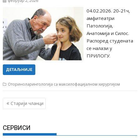
фебруар 2, 2026
04.02.2026. 20-21ч,
амфитеатри
Патологија,
Анатомија и Силос.
Распоред студената
се налази у
ПРИЛОГУ.
ДЕТАЉНИЈЕ
Оториноларингологија са максилофацијалном хирургијом
К
Старији чланци
р
е
т
СЕРВИСИ
а