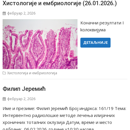
Хистологије и ембриологије (26.01.2026.)
фебруар 2, 2026
Koначни резултати I
koлоквијума
ДЕТАЉНИЈЕ
Хистологија и ембриологија
Филип Јеремић
фебруар 2, 2026
Име и презиме: Филип Јеремић Број индркса: 161/19 Тема:
Интервентно радиолошке методе лечења илијачних
хроничних тоталних оклузија Датум, време и место
одбране: 06.02.2026. године у10:30 часова