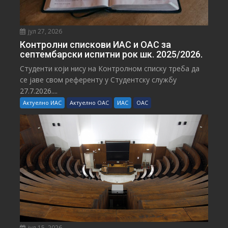
јул 27, 2026
Контролни спискови ИАС и ОАС за
септембарски испитни рок шк. 2025/2026.
Студенти који нису на Контролном списку треба да
се јаве свом референту у Студентску службу
27.7.2026....
Актуелно ИАС
Актуелно ОАС
ИАС
ОАС
јул 15, 2026