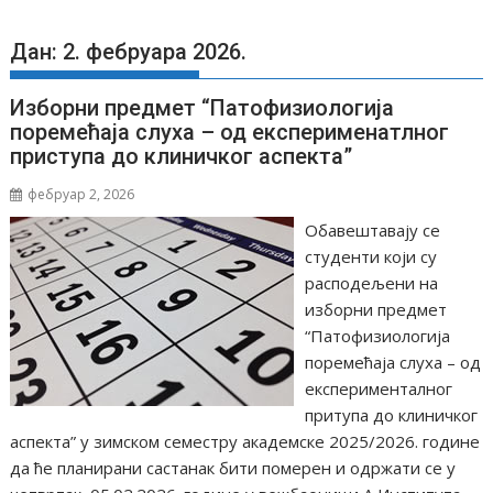
Дан: 2. фебруара 2026.
Изборни предмет “Патофизиологија
поремећаја слуха – од експерименатлног
приступа до клиничког аспекта”
фебруар 2, 2026
Обавештавају се
студенти који су
расподељени на
изборни предмет
“Патофизиологија
поремећаја слуха – од
експерименталног
притупа до клиничког
аспекта” у зимском семестру академске 2025/2026. године
да ће планирани састанак бити померен и одржати се у