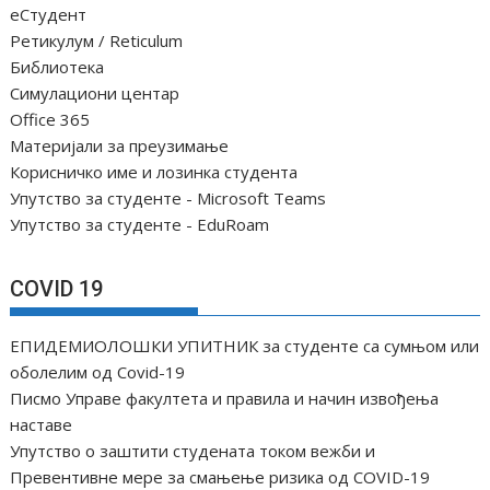
њ
еСтудент
е
Ретикулум / Reticulum
ч
Библиотека
Симулациони центар
л
Office 365
а
Материјали за преузимање
н
Корисничко име и лозинка студента
а
Упутство за студенте - Microsoft Teams
к
Упутство за студенте - EduRoam
а
COVID 19
ЕПИДЕМИОЛОШКИ УПИТНИК за студенте са сумњом или
оболелим од Covid-19
Писмо Управе факултета и правила и начин извођења
наставе
Упутство о заштити студената током вежби и
Превентивне мере за смањење ризика од COVID-19