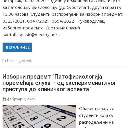
четвртак, 05.02.2026. године у вежбаоници А Института
за патолошку физиологију (др Суботића 1, други спрат) у
13.30 часова. Студенти распоређени за изборни предмет:
0323/2021, 0047/2021, 0554/2022 Руководилац
изборног предемта, Светолик Спасић
svetolik.spasic@med.bg.ac.rs
ДЕТАЉНИЈЕ
Uncategorized
Изборни предемт “Патофизиологија
поремећаја слуха – од експерименатлног
приступа до клиничког аспекта”
фебруар 2, 2026
Обавештавају се
студенти који су
расподељени на