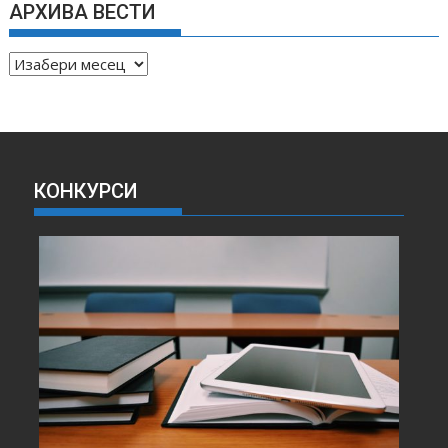
АРХИВА ВЕСТИ
А
Р
Х
И
В
А
КОНКУРСИ
В
Е
С
Т
И