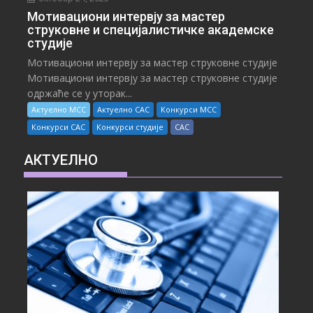
Мотивациони интервју за мастер
струковне и специјалистичке академске
студије
Мотивациони интервју за мастер струковне студије
Мотивациони интервју за мастер струковне студије
одржаће се у уторак...
Актуелно МСС
Актуелно САС
Конкурси МСС
Конкурси САС
Конкурси студије
САС
АКТУЕЛНО