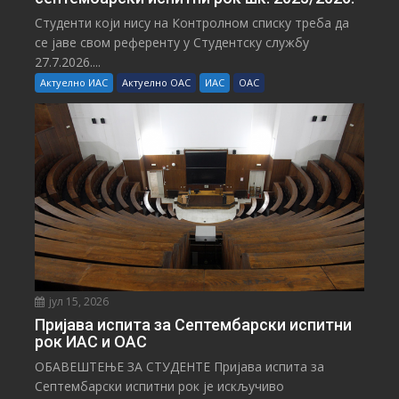
Студенти који нису на Контролном списку треба да
се јаве свом референту у Студентску службу
27.7.2026....
Актуелно ИАС
Актуелно ОАС
ИАС
ОАС
јул 15, 2026
Пријава испита за Септембарски испитни
рок ИАС и ОАС
ОБАВЕШТЕЊЕ ЗА СТУДЕНТЕ Пријава испита за
Септембарски испитни рок је искључиво