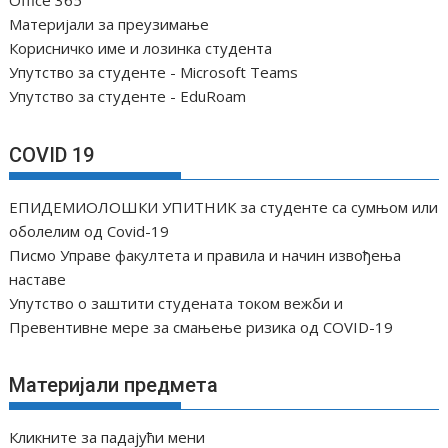
Office 365
а
Материјали за преузимање
н
Корисничко име и лозинка студента
а
Упутство за студенте - Microsoft Teams
к
Упутство за студенте - EduRoam
а
COVID 19
ЕПИДЕМИОЛОШКИ УПИТНИК за студенте са сумњом или
оболелим од Covid-19
Писмо Управе факултета и правила и начин извођења
наставе
Упутство о заштити студената током вежби и
Превентивне мере за смањење ризика од COVID-19
Материјали предмета
Кликните за падајући мени