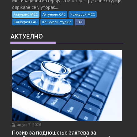
Мотивациони интервју за мастер струковне студије
одржаће се у уторак...
Актуелно МСС
Актуелно САС
Конкурси МСС
Конкурси САС
Конкурси студије
САС
АКТУЕЛНО
август 7, 2026
Позив за подношење захтева за