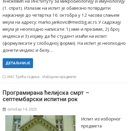
Кнежевић на Институту за микробиологију и имунологију
(1. спрат). Излазак на испит је обавезно потврдити
најкасније до четвртка 16. октобра у 12 часова слањем
мејла на адресу: marko.jankovic@med.bg.ac.rs У садржају
мејла је неопходно написати: 1) име и презиме, 2) број
индекса и 3) изјаву да ће студент изаћи на испит
(формулисати у слободној форми). На испит је неопходно
донети индекс и белу…
ДЕТАЉНИЈЕ
ИАС Трећа година - Изборни предмети
Програмирана ћелијска смрт –
септембарски испитни рок
октобар 14, 2025
Испит из изборног
предмета