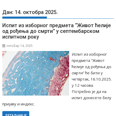
Дан: 14. октобра 2025.
Испит из изборног предмета “Живот ћелије
од рођења до смрти” у септембарском
испитном року
октобар 14, 2025
Испит из изборног
предмета “Живот
ћелије од рођења до
смрти” ће бити у
четвртак, 16.10.2025.
у 12 часова.
Потребно је да на
испит донесете белу
пријаву и индекс.
ДЕТАЉНИЈЕ