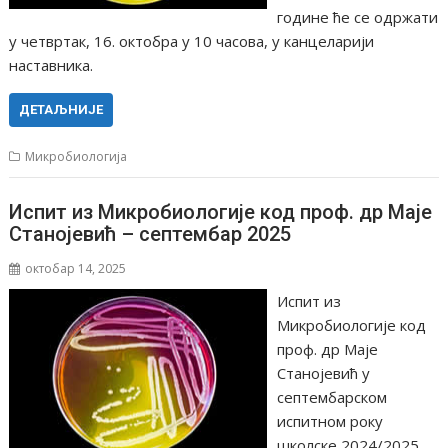
године ће се одржати
у четвртак, 16. октобра у 10 часова, у канцеларији
наставника.
ДЕТАЉНИЈЕ
Микробиологија
Испит из Микробиологије код проф. др Маје
Станојевић – септембар 2025
октобар 14, 2025
Испит из
Микробиологије код
проф. др Маје
Станојевић у
септембарском
испитном року
школске 2024/2025.