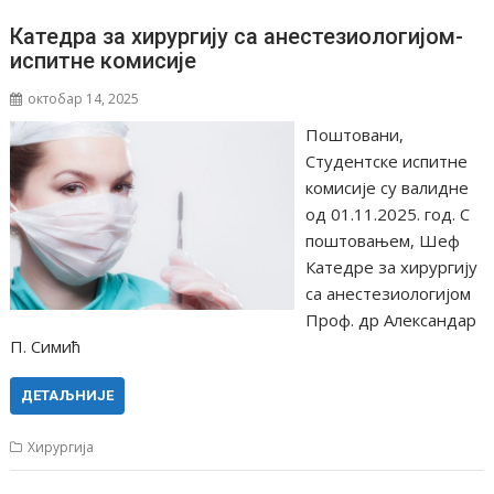
Катедрa за хирургију са анестезиологијом-
испитне комисије
октобар 14, 2025
Поштовани,
Студентске испитне
комисије су валидне
од 01.11.2025. год. С
поштовањем, Шеф
Катедре за хирургију
са анестезиологијом
Проф. др Александар
П. Симић
ДЕТАЉНИЈЕ
Хирургија