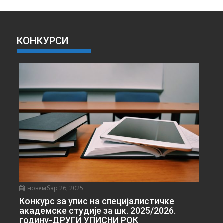
Х
И
В
А
КОНКУРСИ
В
Е
С
Т
И
новембар 26, 2025
Конкурс за упис на специјалистичке
академске студије за шк. 2025/2026.
годину-ДРУГИ УПИСНИ РОК