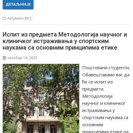
ДЕТАЉНИЈЕ
Актуелно МСС
Испит из предмета Методологија научног и
клиничког истраживања у спортским
наукама са основним принципима етике
октобар 14, 2025
Поштовани студенти,
Обавештавамо вас да
ће се испит из
предмета
Методологија
научног и клиничког
истраживања у
спортским наукама са
основним
принципима етике на