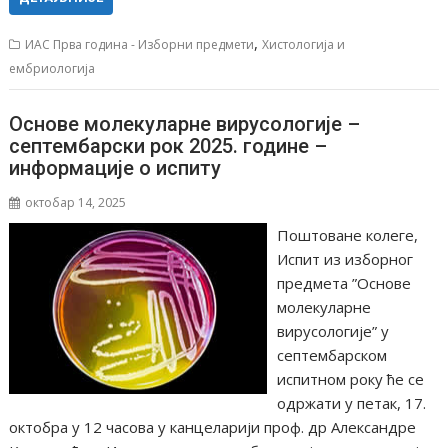
,
ИАС Прва година - Изборни предмети
Хистологија и
ембриологија
Основе молекуларне вирусологије –
септембарски рок 2025. године –
информације о испиту
октобар 14, 2025
Поштоване колеге,
Испит из изборног
предмета ”Основе
молекуларне
вирусологије” у
септембарском
испитном року ће се
одржати у петак, 17.
октобра у 12 часова у канцеларији проф. др Александре