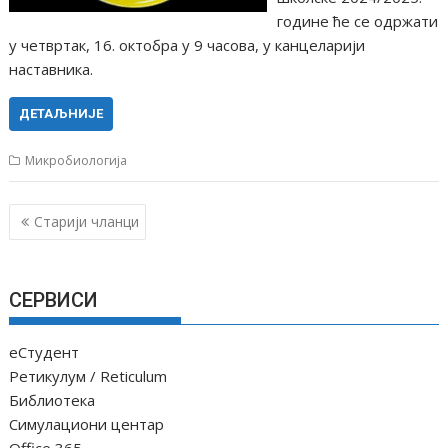
године ће се одржати
у четвртак, 16. октобра у 9 часова, у канцеларији
наставника.
ДЕТАЉНИЈЕ
Микробиологија
К
Старији чланци
р
е
т
СЕРВИСИ
а
њ
еСтудент
е
Ретикулум / Reticulum
ч
Библиотека
Симулациони центар
л