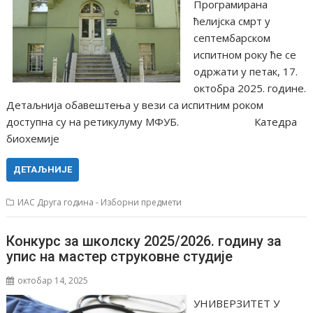
Програмирана
ћелијска смрт у
септембарском
испитном року ће се
одржати у петак, 17.
октобра 2025. године.
Детаљнија обавештења у вези са испитним роком
доступна су на ретикулуму МФУБ. Катедра
биохемије
ДЕТАЉНИЈЕ
ИАС Друга година - Изборни предмети
Конкурс за школску 2025/⁠2026. годину за
упис на мастер струковне студије
октобар 14, 2025
УНИВЕРЗИТЕТ У