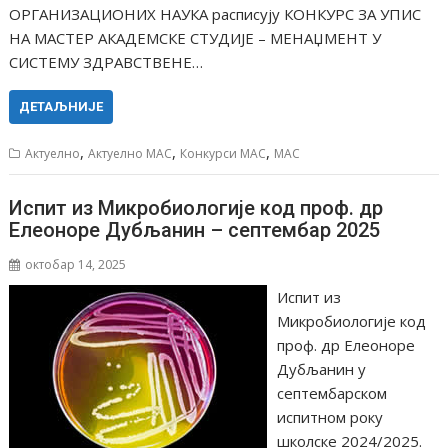
ОРГАНИЗАЦИОНИХ НАУКА расписују КОНКУРС ЗА УПИС
НА МАСТЕР АКАДЕМСКЕ СТУДИЈЕ – МЕНАЏМЕНТ У
СИСТЕМУ ЗДРАВСТВЕНЕ…
ДЕТАЉНИЈЕ
,
,
,
Актуелно
Актуелно МАС
Конкурси МАС
МАС
Испит из Микробиологије код проф. др
Елеоноре Дубљанин – септембар 2025
октобар 14, 2025
Испит из
Микробиологије код
проф. др Елеоноре
Дубљанин у
септембарском
испитном року
школске 2024/2025.