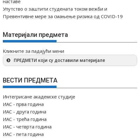
наставе
Упутство о заштити студената током вежби и
Превентивне мере за смањење ризика од COVID-19
Материјали предмета
Кликните за падајући мени
ПРЕДМЕТИ који су доставили материјале
ВЕСТИ ПРЕДМЕТА
Интегрисане академске студије
ИАС - прва година
ИАС - друга година
ИАС - трећа година
ИАС - четврта година
ИАС - пета година