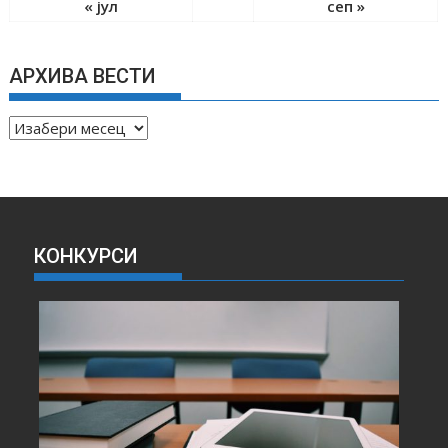
« јул
сеп »
АРХИВА ВЕСТИ
А
Р
Х
И
В
А
КОНКУРСИ
В
Е
С
Т
И