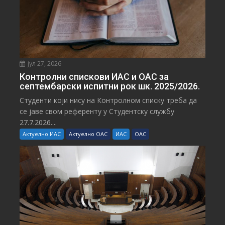
јул 27, 2026
Контролни спискови ИАС и ОАС за
септембарски испитни рок шк. 2025/2026.
Студенти који нису на Контролном списку треба да
се јаве свом референту у Студентску службу
27.7.2026....
Актуелно ИАС
Актуелно ОАС
ИАС
ОАС