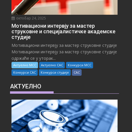
октобар 24, 2025
Мотивациони интервју за мастер
струковне и специјалистичке академске
студије
Мотивациони интервју за мастер струковне студије
Мотивациони интервју за мастер струковне студије
одржаће се у уторак...
Актуелно МСС
Актуелно САС
Конкурси МСС
Конкурси САС
Конкурси студије
САС
АКТУЕЛНО