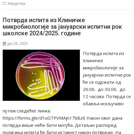
Хирургија
Потврда испита из Клиничке
микробиологије за јануарски испитни рок
школске 2024/2025. године
јун 26, 2025
Потврда испита из
Клиничке
микробиологије за
јануарски испитни рок
ће се одржати од
26.06. до 30.06. до
12 часова. Потврда се
обавља искључиво
путем следећег линка:
https://forms.gle/d1uGTPVMAjn17b8z6 Након овог дана
потврда више неће бити могућа. Детаљан распоред
полагања испита ће бити истакнут након потвреде. На