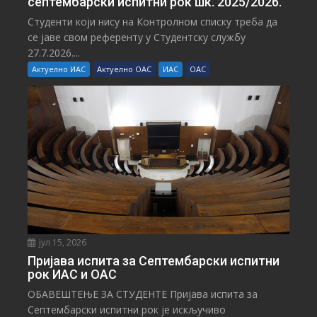
септембарски испитни рок шк. 2025/2026.
Студенти који нису на Контролном списку треба да
се јаве свом референту у Студентску службу
27.7.2026....
Актуелно ИАС
Актуелно ОАС
ИАС
ОАС
јул 15, 2026
Пријава испита за Септембарски испитни
рок ИАС и ОАС
ОБАВЕШТЕЊЕ ЗА СТУДЕНТЕ Пријава испита за
Септембарски испитни рок је искључиво