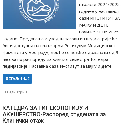
школске 2024/2025.
године у наставној
бази ИНСТИТУТ ЗА
МАЈКУ И ДЕТЕ
почиње 30.06.2025.
године. Предавања и уводни часови из педијатрије ће
бити доступни на платформи Ретикулум Медицинског
факултета у Београду, док ће се вежбе одржавати од 9
часова по распореду из зимског семестра. Катедра
педијатрије Наставна база Институт за мајку и дете
ДЕТАЉНИЈЕ
Педијатрија
КАТЕДРА ЗА ГИНЕКОЛОГИЈУ И
АКУШЕРСТВО-Распоред студената за
Клинички стаж