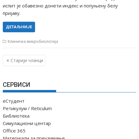
испит је обавезно донети индекс и попуњену белу
пријаву.
ДЕТАЉНИЈЕ
Клиничка микробиологија
К
Старији чланци
р
е
т
СЕРВИСИ
а
њ
еСтудент
е
Ретикулум / Reticulum
ч
Библиотека
Симулациони центар
л
Office 365
а
Материјали за преузимање