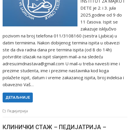
INSTITUT ZA MAJKU I
DETE je 2. i 3. jula
2025.godine od 9 do
11 časova. Ispit se
zakazuje isključivo
pozivom na broj telefona 011/3108160 (sestra Ljubica) u
datim terminima. Nakon dobijenog termina ispita u obavezi
ste da dva radna dana pre termina ispita (od 8 do 14h)
potvrdite izlazak na ispit slanjem mail-a na sledeću
adresu:imdnastava@gmail.com U mail-u treba navesti ime i
prezime studenta, ime i prezime nastavnika kod koga
polažete ispit, datum i vreme zakazanog ispita, broj indeksa i
obavezno Vaš…
ДЕТАЉНИЈЕ
Педијатрија
КЛИНИЧКИ СТАЖ – ПЕДИЈАТРИЈА –