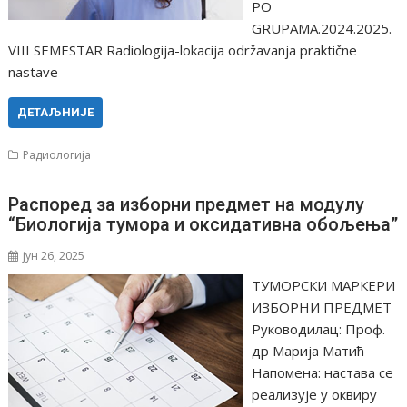
PO
GRUPAMA.2024.2025.
VIII SEMESTAR Radiologija-lokacija održavanja praktične
nastave
ДЕТАЉНИЈЕ
Радиологија
Распоред за изборни предмет на модулу
“Биологија тумора и оксидативна обољења”
јун 26, 2025
ТУМОРСКИ МАРКЕРИ
ИЗБОРНИ ПРЕДМЕТ
Руководилац: Проф.
др Марија Матић
Напомена: настава се
реализује у оквиру