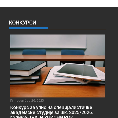
Х
И
В
А
КОНКУРСИ
В
Е
С
Т
И
новембар 26, 2025
Конкурс за упис на специјалистичке
академске студије за шк. 2025/2026.
годину-ДРУГИ УПИСНИ РОК