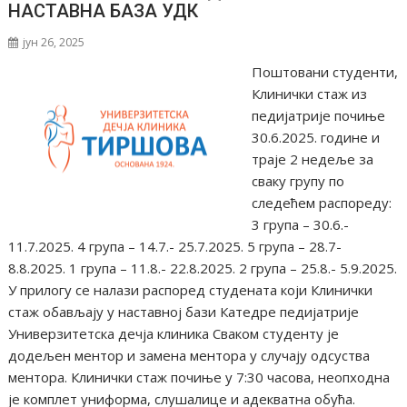
НАСТАВНА БАЗА УДК
јун 26, 2025
Поштовани студенти,
Клинички стаж из
педијатрије почиње
30.6.2025. године и
траје 2 недеље за
сваку групу по
следећем распореду:
3 група – 30.6.-
11.7.2025. 4 група – 14.7.- 25.7.2025. 5 група – 28.7-
8.8.2025. 1 група – 11.8.- 22.8.2025. 2 група – 25.8.- 5.9.2025.
У прилогу се налази распоред студената који Клинички
стаж обављају у наставној бази Катедре педијатрије
Универзитетска дечја клиника Сваком студенту је
додељен ментор и замена ментора у случају одсуства
ментора. Клинички стаж почиње у 7:30 часова, неопходна
је комплет униформа, слушалице и адекватна обућа.