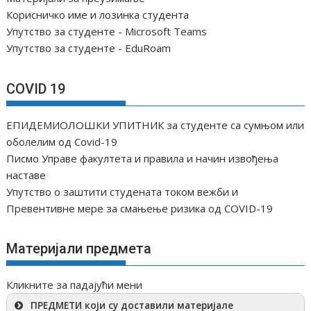
н
Корисничко име и лозинка студента
а
Упутство за студенте - Microsoft Teams
к
Упутство за студенте - EduRoam
а
COVID 19
ЕПИДЕМИОЛОШКИ УПИТНИК за студенте са сумњом или
оболелим од Covid-19
Писмо Управе факултета и правила и начин извођења
наставе
Упутство о заштити студената током вежби и
Превентивне мере за смањење ризика од COVID-19
Материјали предмета
Кликните за падајући мени
ПРЕДМЕТИ који су доставили материјале