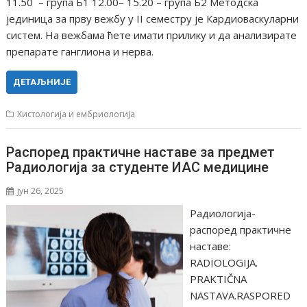
11.50 – група Б1 12.00– 15.20 – група Б2 Методска
јединица за прву вежбу у II семестру је Кардиоваскуларни
систем. На вежбама ћете имати прилику и да анализирате
препарате ганглиона и нерва.
ДЕТАЉНИЈЕ
Хистологија и ембриологија
Распоред практичне наставе за предмет
Радиологија за студенте ИАС медицине
јун 26, 2025
Радиологија-
распоред практичне
наставе:
RADIOLOGIJA.
PRAKTIČNA
NASTAVA.RASPORED