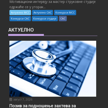
Мотивациони интервју за мастер струковне студије
одржаће се у уторак...
Актуелно МСС
Актуелно САС
Конкурси МСС
Конкурси САС
Конкурси студије
САС
АКТУЕЛНО
август 7, 2026
Позив за подношење захтева за