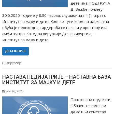
дете има ПОДГРУПА
Д. Вежбе почињу
30.6.2025. године у 8:30 часова, слушаоница 4 (1 спрат),
Институт за мајку и дете. Комплет униформа и адекватна
обућа је неопходна, гардероба се налази у простору иза
амфитеатра. Катедра хирургије Дечја хирургија –
Институт за мајку и дете
ДЕТАЉНИЈЕ
Хирургија
НАСТАВА ПЕДИЈАТРИЈЕ – НАСТАВНА БАЗА
ИНСТИТУТ ЗА МАЈКУ И ДЕТЕ
јун 26, 2025
Поштовани студенти,
Обавештавамо вам
да летњи семестар