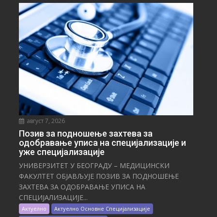
август 7, 2026
Позив за подношење захтева за
одобравање уписа на специјализације и
уже специјализације
УНИВЕРЗИТЕТ У БЕОГРАДУ – МЕДИЦИНСКИ
ФАКУЛТЕТ ОБЈАВЉУЈЕ ПОЗИВ ЗА ПОДНОШЕЊЕ
ЗАХТЕВА ЗА ОДОБРАВАЊЕ УПИСА НА
СПЕЦИЈАЛИЗАЦИЈЕ...
Актуелно
Актуелно Основне Специјализације