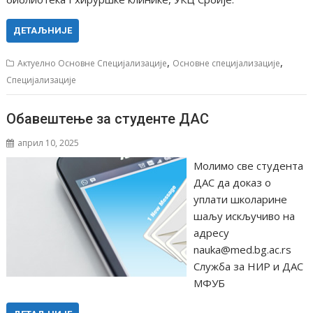
ДЕТАЉНИЈЕ
,
,
Актуелно Основне Специјализације
Основне специјализације
Специјализације
Обавештење за студенте ДАС
април 10, 2025
Moлимо све студента
ДАС да доказ о
уплати школарине
шаљу искључиво на
адресу
nauka@med.bg.ac.rs
Служба за НИР и ДАС
МФУБ