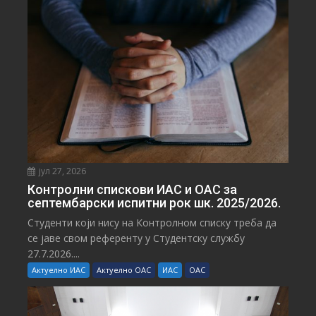
јул 27, 2026
Контролни спискови ИАС и ОАС за
септембарски испитни рок шк. 2025/2026.
Студенти који нису на Контролном списку треба да
се јаве свом референту у Студентску службу
27.7.2026....
Актуелно ИАС
Актуелно ОАС
ИАС
ОАС