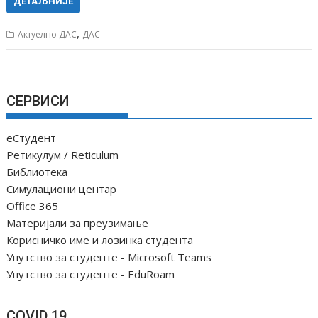
ДЕТАЉНИЈЕ
,
Актуелно ДАС
ДАС
СЕРВИСИ
еСтудент
Ретикулум / Reticulum
Библиотека
Симулациони центар
Office 365
Материјали за преузимање
Корисничко име и лозинка студента
Упутство за студенте - Microsoft Teams
Упутство за студенте - EduRoam
COVID 19