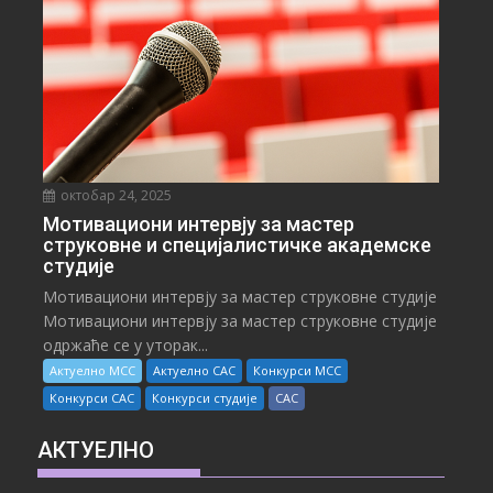
октобар 24, 2025
Мотивациони интервју за мастер
струковне и специјалистичке академске
студије
Мотивациони интервју за мастер струковне студије
Мотивациони интервју за мастер струковне студије
одржаће се у уторак...
Актуелно МСС
Актуелно САС
Конкурси МСС
Конкурси САС
Конкурси студије
САС
АКТУЕЛНО