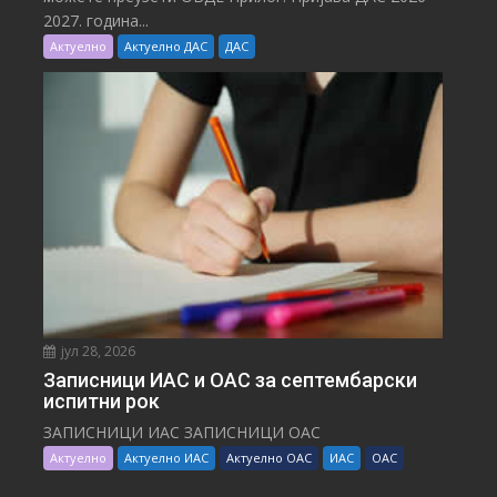
2027. година...
Актуелно
Актуелно ДАС
ДАС
јул 28, 2026
Записници ИАС и ОАС за септембарски
испитни рок
ЗАПИСНИЦИ ИАС ЗАПИСНИЦИ ОАС
Актуелно
Актуелно ИАС
Актуелно ОАС
ИАС
ОАС