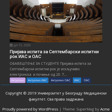
јул 15, 2026
Пријава испита за Септембарски испитни
рок ИАС и ОАС
ОБАВЕШТЕЊЕ ЗА СТУДЕНТЕ Пријава испита за
Септембарски испитни рок је искључиво
електронска и почиње од 20. 7....
Актуелно
Актуелно ИАС
Актуелно ОАС
ИАС
ОАС
Copyright © 2019 Универзитет у Београду Медицински
факултет. Сва права задржана
Proudly powered by WordPress
|
Theme: SuperMag by
Acme