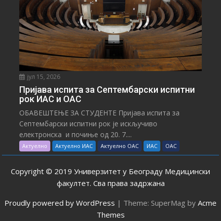
јул 15, 2026
Пријава испита за Септембарски испитни
рок ИАС и ОАС
ОБАВЕШТЕЊЕ ЗА СТУДЕНТЕ Пријава испита за
Септембарски испитни рок је искључиво
електронска и почиње од 20. 7....
Актуелно
Актуелно ИАС
Актуелно ОАС
ИАС
ОАС
Copyright © 2019 Универзитет у Београду Медицински
факултет. Сва права задржана
Proudly powered by WordPress
|
Theme: SuperMag by
Acme
Themes