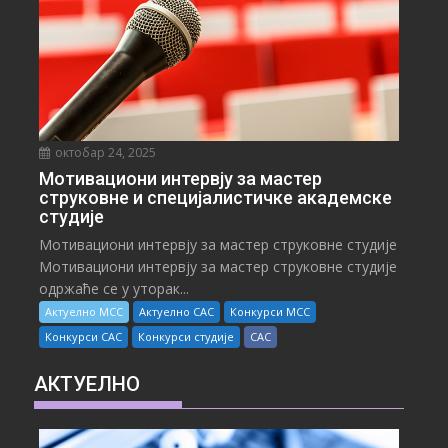
октобар 24, 2025
Мотивациони интервју за мастер
струковне и специјалистичке академске
студије
Мотивациони интервју за мастер струковне студије
Мотивациони интервју за мастер струковне студије
одржаће се у уторак...
Актуелно МСС
Актуелно САС
Конкурси МСС
Конкурси САС
Конкурси студије
САС
АКТУЕЛНО