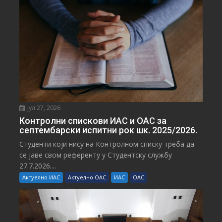
јул 27, 2026
Контролни спискови ИАС и ОАС за
септембарски испитни рок шк. 2025/2026.
Студенти који нису на Контролном списку треба да
се јаве свом референту у Студентску службу
27.7.2026....
Актуелно ИАС
Актуелно ОАС
ИАС
ОАС