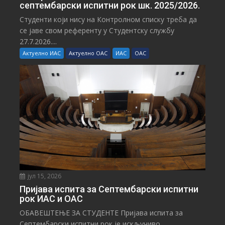
септембарски испитни рок шк. 2025/2026.
Студенти који нису на Контролном списку треба да
се јаве свом референту у Студентску службу
27.7.2026....
Актуелно ИАС
Актуелно ОАС
ИАС
ОАС
јул 15, 2026
Пријава испита за Септембарски испитни
рок ИАС и ОАС
ОБАВЕШТЕЊЕ ЗА СТУДЕНТЕ Пријава испита за
Септембарски испитни рок је искључиво