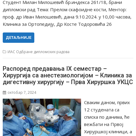
Студент Милан Милошевић бр.индекса 261/18, брани
дипломски рад Тема: Прелом скафоидне кости, Ментор:
проф. др Иван Милошевић, дана 9.10.2024. у 10,00 часова,
Клиника за Ортопедију, Др Косте Тодоровића 26
ДЕТАЉНИЈЕ
ИАС Одбране дипломских радова
Распоред предавања IX семестар –
Хирургија са анестезиологијом – Клиника за
дигестивну хирургију – Прва Хируршка УКЦС
октобар 7, 2024
Сваким даном, првих
12 студената са
списка по данима, ће
вежбати на Првој
Хируршкој клиници, а