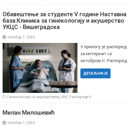
Обавештење за студенте V године Наставна
база:Клиника за гинекологију и акушерство
УКЦС -⁠⁠ Вишеградска
октобар 7, 2024
У прилогу је распоред
за интернат са
октобром II: Распоред
ДЕТАЉНИЈЕ
,
Гинекологија са акушерством
ИАС Распореди V
Милан Милошевић
октобар 7, 2024