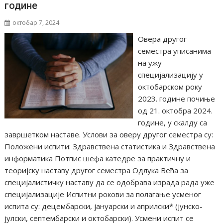
године
октобар 7, 2024
Овера другог
семестра уписанима
на ужу
специјализацију у
октобарском року
2023. године почиње
од 21. октобра 2024.
године, у скалду са
завршетком наставе. Услови за оверу другог семестра су:
Положени испити: Здравствена статистика и Здравствена
информатика Потпис шефа катедре за практичну и
теоријску наставу другог семестра Одлука Већа за
специјалистичку наставу да се одобрава израда рада уже
специјализације Испитни рокови за полагање усменог
испита су: децембарски, јануарски и априлски* (јунско-
јулски, септембарски и октобарски). Усмени испит се