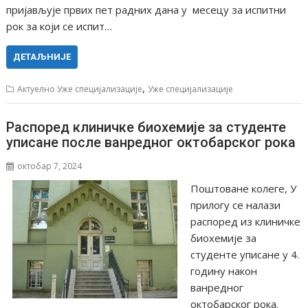
пријављује првих пет радних дана у месецу за испитни
рок за који се испит…
ДЕТАЉНИЈЕ
,
Актуелно Уже специјализације
Уже специјализације
Распоред клиничке биохемије за студенте
уписане после ванредног октобарског рока
октобар 7, 2024
Поштоване колеге, У
прилогу се налази
распоред из клиничке
биохемије за
студенте уписане у 4.
годину након
ванредног
октобарског рока.