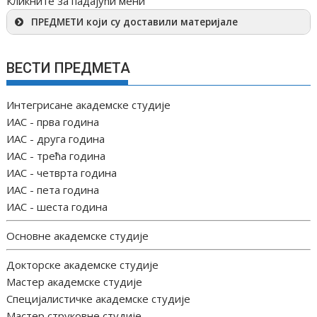
Кликните за падајући мени
ПРЕДМЕТИ који су доставили материјале
ВЕСТИ ПРЕДМЕТА
Интегрисане академске студије
ИАС - прва година
ИАС - друга година
ИАС - трећа година
ИАС - четврта година
ИАС - пета година
ИАС - шеста година
Основне академске студије
Докторске академске студије
Мастер академске студије
Специјалистичке академске студије
Мастер струковне студије