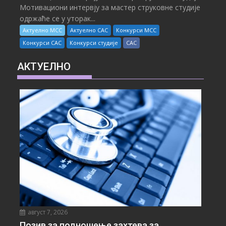
Мотивациони интервју за мастер струковне студије
одржаће се у уторак...
Актуелно МСС
Актуелно САС
Конкурси МСС
Конкурси САС
Конкурси студије
САС
АКТУЕЛНО
август 7, 2026
Позив за подношење захтева за