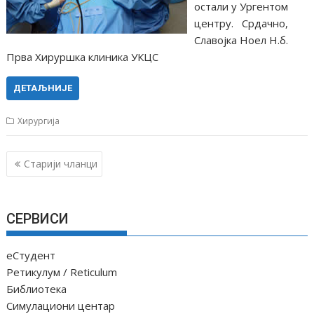
остали у Ургентом
центру. Срдачно,
Славојка Ноел Н.б.
Прва Хируршка клиника УКЦС
ДЕТАЉНИЈЕ
Хирургија
К
Старији чланци
р
е
т
СЕРВИСИ
а
њ
еСтудент
е
Ретикулум / Reticulum
ч
Библиотека
Симулациони центар
л