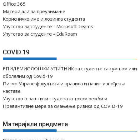
Office 365
а
Материјали за преузимање
н
Корисничко име и лозинка студента
а
Упутство за студенте - Microsoft Teams
к
Упутство за студенте - EduRoam
а
COVID 19
ЕПИДЕМИОЛОШКИ УПИТНИК за студенте са сумњом или
оболелим од Covid-19
Писмо Управе факултета и правила и начин извођења
наставе
Упутство о заштити студената током вежби и
Превентивне мере за смањење ризика од COVID-19
Материјали предмета