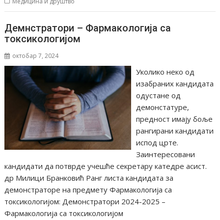
Медицина и друштво
Демнстратори – Фармакологија са
токсикологијом
октобар 7, 2024
Уколико неко од
изабраних кандидата
одустане од
демонстатуре,
предност имају боље
рангирани кандидати
испод црте.
Заинтересовани
кандидати да потврде учешће секретару катедре асист.
др Милици Бранковић Ранг листа кандидата за
демонстраторе на предмету Фармакологија са
токсикологијом: Демонстратори 2024-2025 –
Фармакологија са токсикологијом