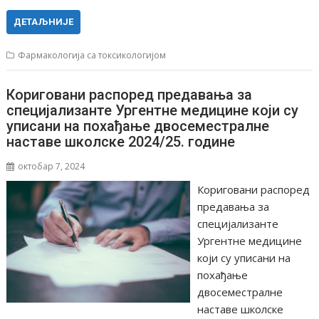
ДЕТАЉНИЈЕ
Фармакологија са токсикологијом
Кориговани распоред предавања за
специјализанте Ургентне медицине који су
уписани на похађање двосеместралне
наставе школске 2024/25. године
октобар 7, 2024
Кориговани распоред
предавања за
специјализанте
Ургентне медицине
који су уписани на
похађање
двосеместралне
наставе школске